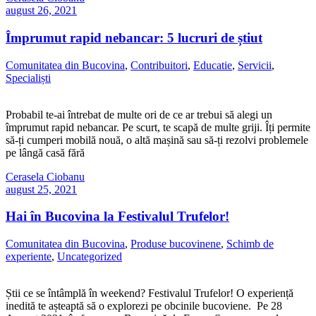
august 26, 2021
Împrumut rapid nebancar: 5 lucruri de știut
Comunitatea din Bucovina
,
Contribuitori
,
Educatie
,
Servicii
,
Specialiști
Probabil te-ai întrebat de multe ori de ce ar trebui să alegi un
împrumut rapid nebancar. Pe scurt, te scapă de multe griji. Îți permite
să-ți cumperi mobilă nouă, o altă mașină sau să-ți rezolvi problemele
pe lângă casă fără
Cerasela Ciobanu
august 25, 2021
Hai în Bucovina la Festivalul Trufelor!
Comunitatea din Bucovina
,
Produse bucovinene
,
Schimb de
experiente
,
Uncategorized
Știi ce se întâmplă în weekend? Festivalul Trufelor! O experiență
inedită te așteaptă să o explorezi pe obcinile bucoviene. Pe 28