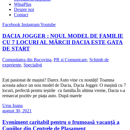
WinaPlus
Despre noi
Contact
Facebook
Instagram
Youtube
DACIA JOGGER : NOUL MODEL DE FAMILIE
CU 7 LOCURI AL MĂRCII DACIA ESTE GATA
DE START
Comunitatea din Bucovina
,
PR si Comunicare
,
Schimb de
experiente
,
Specialiști
Ești pasionat de mașini? Darex Auto vine cu noutăți! Toamna
aceasta aduce un nou model de Dacia, Dacia Jogger. O mașină cu 7
locuri, perfectă pentru ieșirile cu familia.În ultima vreme, Dacia s-a
remarcat pozitiv pe piața auto. După marele
Ursu Ioana
august 30, 2021
Eveniment caritabil pentru o frumoasă vacanță a
Copiilor din Centrele de Plasament