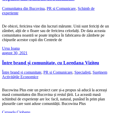
Comunitatea din Bucovina
,
PR si Comunicare
,
Schimb de
experiente
De obicei, fericirea vine din lucruri mărunte. Unii sunt fericiți de un
zâmbet, alții de o floare sau de fericirea celorlalți. De data aceasta
comunitatea noastră se poate implica în fabricarea de zâmbete pe
chipurile acestor copii din Centrele de
Ursu Ioana
august 30, 2021
Între brand și comunitate, cu Loredana Viziteu
Între brand și comunitate
,
PR si Comunicare
,
Specialiști
,
Susținem
Activitățile Economice
Bucowina Plus este un proiect care și-a propus să aducă la aceeași
masă comunitatea din Bucovina și restul țării. La această masă
schimbul de experiențe are loc facil, natural, punând în prim plan
plusurile care sunt aduse comunității. Bucowina Plus
Cerasela Ciobanu