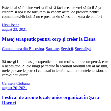
Este ideal să fii cine vrei sa fii și să faci ceea ce vrei să faci! Așa
credem și noi și ne bucurăm să vedem astfel de proiecte pentru
comunitate.Niciodată nu e prea târziu să ieși din zona de confort
Ursu Ioana
august 23, 2021
Masaj terapeutic pentru corp și creier la Elena
Comunitatea din Bucovina
,
Sanatate
,
Servicii
,
Specialiști
Să mergi la un masaj terapeutic nu e un moft sau o recompensă, este
o necesitate. Zilele lungi petrecute în scaunul biroului sau al mașinii,
orele pe care le petreci cu nasul în telefon sau momentele tensionate
care-ți dau dureri
Cerasela Ciobanu
august 20, 2021
Festival de arome locale unice organizat în Șaru
Dornei