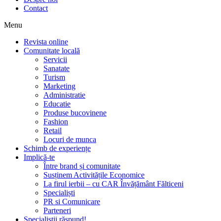
Contact
Menu
Revista online
Comunitate locală
Servicii
Sanatate
Turism
Marketing
Administratie
Educatie
Produse bucovinene
Fashion
Retail
Locuri de munca
Schimb de experiențe
Implică-te
Între brand și comunitate
Susținem Activitățile Economice
La firul ierbii – cu CAR Învățământ Fălticeni
Specialiști
PR si Comunicare
Parteneri
Specialiștii răspund!