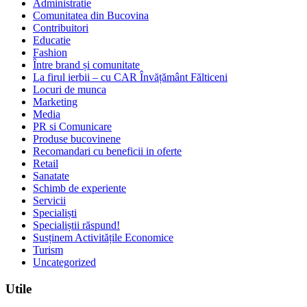
Administratie
Comunitatea din Bucovina
Contribuitori
Educatie
Fashion
Între brand și comunitate
La firul ierbii – cu CAR Învățământ Fălticeni
Locuri de munca
Marketing
Media
PR si Comunicare
Produse bucovinene
Recomandari cu beneficii in oferte
Retail
Sanatate
Schimb de experiente
Servicii
Specialiști
Specialiștii răspund!
Susținem Activitățile Economice
Turism
Uncategorized
Utile