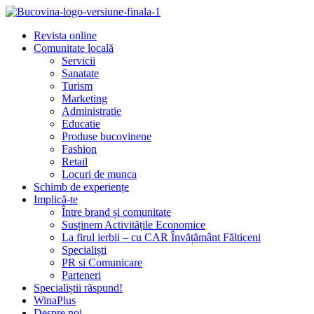
Revista online
Comunitate locală
Servicii
Sanatate
Turism
Marketing
Administratie
Educatie
Produse bucovinene
Fashion
Retail
Locuri de munca
Schimb de experiențe
Implică-te
Între brand și comunitate
Susținem Activitățile Economice
La firul ierbii – cu CAR Învățământ Fălticeni
Specialiști
PR si Comunicare
Parteneri
Specialiștii răspund!
WinaPlus
Despre noi