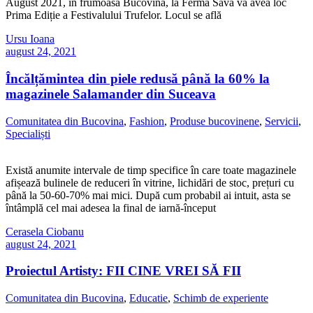
August 2021, în frumoasa Bucovină, la Ferma Sava va avea loc
Prima Ediție a Festivalului Trufelor. Locul se află
Ursu Ioana
august 24, 2021
Încălțămintea din piele redusă până la 60% la
magazinele Salamander din Suceava
Comunitatea din Bucovina
,
Fashion
,
Produse bucovinene
,
Servicii
,
Specialiști
Există anumite intervale de timp specifice în care toate magazinele
afișează bulinele de reduceri în vitrine, lichidări de stoc, prețuri cu
până la 50-60-70% mai mici. După cum probabil ai intuit, asta se
întâmplă cel mai adesea la final de iarnă-început
Cerasela Ciobanu
august 24, 2021
Proiectul Artisty: FII CINE VREI SĂ FII
Comunitatea din Bucovina
,
Educatie
,
Schimb de experiente