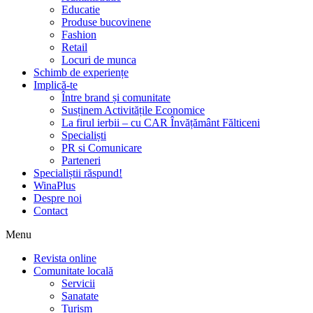
Educatie
Produse bucovinene
Fashion
Retail
Locuri de munca
Schimb de experiențe
Implică-te
Între brand și comunitate
Susținem Activitățile Economice
La firul ierbii – cu CAR Învățământ Fălticeni
Specialiști
PR si Comunicare
Parteneri
Specialiștii răspund!
WinaPlus
Despre noi
Contact
Menu
Revista online
Comunitate locală
Servicii
Sanatate
Turism