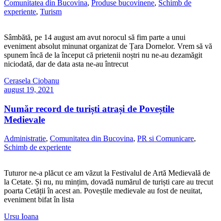
Comunitatea din Bucovina
,
Produse bucovinene
,
Schimb de
experiente
,
Turism
Sâmbătă, pe 14 august am avut norocul să fim parte a unui
eveniment absolut minunat organizat de Țara Dornelor. Vrem să vă
spunem încă de la început că prietenii noștri nu ne-au dezamăgit
niciodată, dar de data asta ne-au întrecut
Cerasela Ciobanu
august 19, 2021
Număr record de turiști atrași de Poveștile
Medievale
Administratie
,
Comunitatea din Bucovina
,
PR si Comunicare
,
Schimb de experiente
Tuturor ne-a plăcut ce am văzut la Festivalul de Artă Medievală de
la Cetate. Și nu, nu mințim, dovadă numărul de turiști care au trecut
poarta Cetății în acest an. Poveștile medievale au fost de neuitat,
eveniment bifat în lista
Ursu Ioana