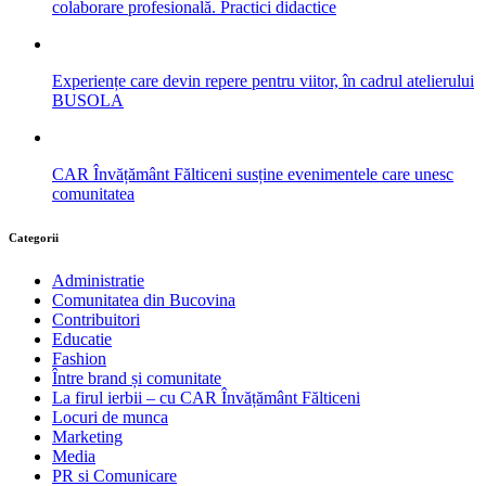
colaborare profesională. Practici didactice
Experiențe care devin repere pentru viitor, în cadrul atelierului
BUSOLA
CAR Învățământ Fălticeni susține evenimentele care unesc
comunitatea
Categorii
Administratie
Comunitatea din Bucovina
Contribuitori
Educatie
Fashion
Între brand și comunitate
La firul ierbii – cu CAR Învățământ Fălticeni
Locuri de munca
Marketing
Media
PR si Comunicare