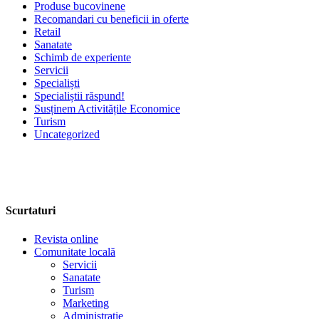
Produse bucovinene
Recomandari cu beneficii in oferte
Retail
Sanatate
Schimb de experiente
Servicii
Specialiști
Specialiștii răspund!
Susținem Activitățile Economice
Turism
Uncategorized
Scurtaturi
Revista online
Comunitate locală
Servicii
Sanatate
Turism
Marketing
Administratie