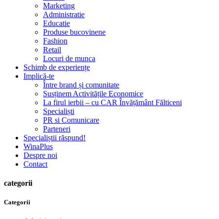
Marketing
Administratie
Educatie
Produse bucovinene
Fashion
Retail
Locuri de munca
Schimb de experiențe
Implică-te
Între brand și comunitate
Susținem Activitățile Economice
La firul ierbii – cu CAR Învățământ Fălticeni
Specialiști
PR si Comunicare
Parteneri
Specialiștii răspund!
WinaPlus
Despre noi
Contact
categorii
Categorii