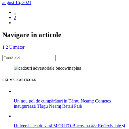
august 16, 2021
1
2
Navigare în articole
1
2
Următor
ULTIMELE ARTICOLE
Un nou pol de cumpărături în Târgu Neamț: Cometex
inaugurează Târgu Neamț Retail Park
Universitatea de vară MERITO Bucovina #8: Reflexivitate și