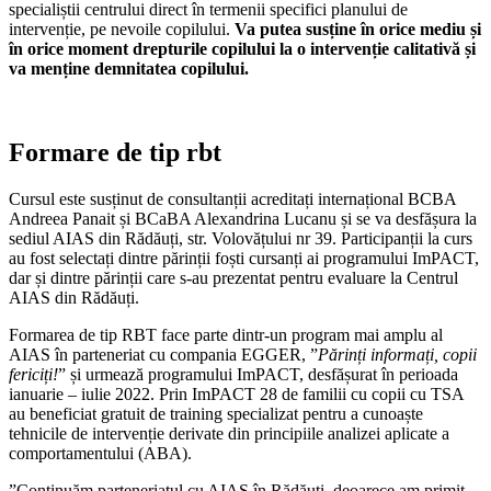
specialiștii centrului direct în termenii specifici planului de
intervenție, pe nevoile copilului.
Va putea susține în orice mediu și
în orice moment drepturile copilului la o intervenție calitativă și
va menține demnitatea copilului.
Formare de tip rbt
Cursul este susținut de consultanții acreditați internațional BCBA
Andreea Panait și BCaBA Alexandrina Lucanu și se va desfășura la
sediul AIAS din Rădăuți, str. Volovățului nr 39. Participanții la curs
au fost selectați dintre părinții foști cursanți ai programului ImPACT,
dar și dintre părinții care s-au prezentat pentru evaluare la Centrul
AIAS din Rădăuți.
Formarea de tip RBT face parte dintr-un program mai amplu al
AIAS în parteneriat cu compania EGGER, ”
Părinți informați, copii
fericiți!
” și urmează programului ImPACT, desfășurat în perioada
ianuarie – iulie 2022. Prin ImPACT 28 de familii cu copii cu TSA
au beneficiat gratuit de training specializat pentru a cunoaște
tehnicile de intervenție derivate din principiile analizei aplicate a
comportamentului (ABA).
”Continuăm parteneriatul cu AIAS în Rădăuți, deoarece am primit