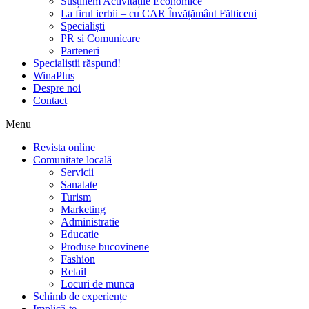
Susținem Activitățile Economice
La firul ierbii – cu CAR Învățământ Fălticeni
Specialiști
PR si Comunicare
Parteneri
Specialiștii răspund!
WinaPlus
Despre noi
Contact
Menu
Revista online
Comunitate locală
Servicii
Sanatate
Turism
Marketing
Administratie
Educatie
Produse bucovinene
Fashion
Retail
Locuri de munca
Schimb de experiențe
Implică-te