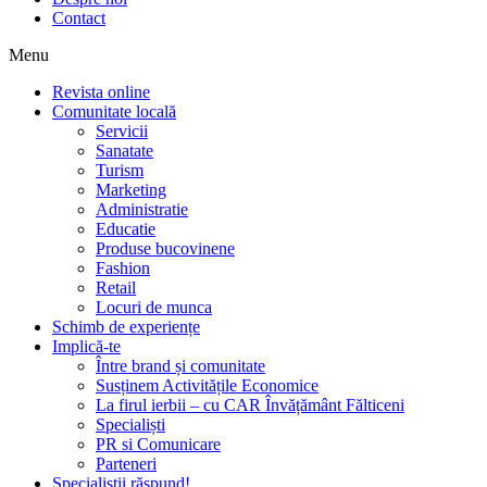
Contact
Menu
Revista online
Comunitate locală
Servicii
Sanatate
Turism
Marketing
Administratie
Educatie
Produse bucovinene
Fashion
Retail
Locuri de munca
Schimb de experiențe
Implică-te
Între brand și comunitate
Susținem Activitățile Economice
La firul ierbii – cu CAR Învățământ Fălticeni
Specialiști
PR si Comunicare
Parteneri
Specialiștii răspund!