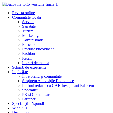
Revista online
Comunitate locală
Servicii
Sanatate
Turism
Marketing
Administratie
Educatie
Produse bucovinene
Fashion
Retail
Locuri de munca
Schimb de experiențe
Implică-te
Între brand și comunitate
Susținem Activitățile Economice
La firul ierbii – cu CAR Învățământ Fălticeni
Specialiști
PR si Comunicare
Parteneri
Specialiștii răspund!
WinaPlus
Despre noi