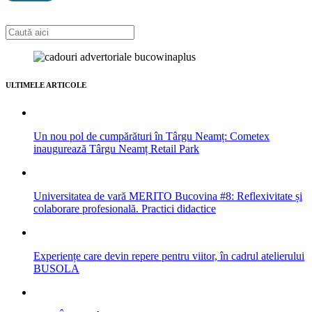
ULTIMELE ARTICOLE
Un nou pol de cumpărături în Târgu Neamț: Cometex
inaugurează Târgu Neamț Retail Park
Universitatea de vară MERITO Bucovina #8: Reflexivitate și
colaborare profesională. Practici didactice
Experiențe care devin repere pentru viitor, în cadrul atelierului
BUSOLA