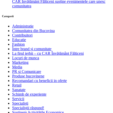
CAR Învățământ Fălticeni susține evenimentele care unesc
comunitatea
Categorii
Administratie
Comunitatea din Bucovina
Contribuitori
Educatie
Fashion
Între brand și comunitate
La firul ierbii – cu CAR Învățământ Fălticeni
Locuri de munca
Marketing
Media
PR si Comunicare
Produse bucovinene
Recomandari cu beneficii in oferte
Retail
Sanatate
Schimb de experiente
Servicii
Specialiști
Specialiștii răspund!
Susținem Activitățile Economice