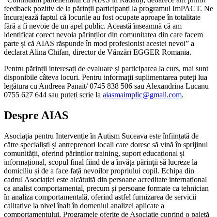
feedback pozitiv de la părinții participanți la programul ImPACT. Ne
încurajează faptul că locurile au fost ocupate aproape în totalitate
fără a fi nevoie de un apel public. Această înseamnă că am
identificat corect nevoia părinților din comunitatea din care facem
parte și că AIAS răspunde în mod profesionist acestei nevoi” a
declarat Alina Chifan, director de Vânzări EGGER Romania.
Pentru părinții interesați de evaluare și participarea la curs, mai sunt
disponibile câteva locuri. Pentru informații suplimentarea puteți lua
legătura cu Andreea Panait/ 0745 838 506 sau Alexandrina Lucanu
0755 627 644 sau puteți scrie la
aiasmaimplic@gmail.com
.
Despre AIAS
Asociația pentru Intervenție în Autism Suceava este înființată de
către specialiști și antreprenori locali care doresc să vină în sprijinul
comunității, oferind părinților training, suport educațional și
informațional, scopul final fiind de a învăța părinții să lucreze la
domiciliu și de a face față nevoilor propriului copil. Echipa din
cadrul Asociației este alcătuită din persoane acreditate internațional
ca analist comportamental, precum și persoane formate ca tehnician
în analiza comportamentală, oferind astfel furnizarea de servicii
calitative la nivel înalt în domeniul analizei aplicate a
comportamentului. Programele oferite de Asociație cuprind o paletă