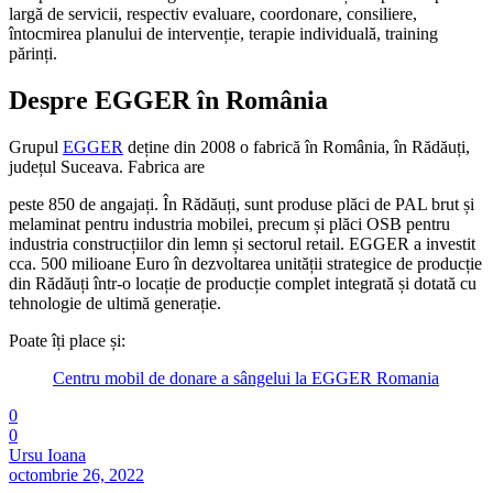
largă de servicii, respectiv evaluare, coordonare, consiliere,
întocmirea planului de intervenție, terapie individuală, training
părinți.
Despre EGGER în România
Grupul
EGGER
deține din 2008 o fabrică în România, în Rădăuți,
județul Suceava. Fabrica are
peste 850 de angajați. În Rădăuți, sunt produse plăci de PAL brut și
melaminat pentru industria mobilei, precum și plăci OSB pentru
industria construcțiilor din lemn și sectorul retail. EGGER a investit
cca. 500 milioane Euro în dezvoltarea unității strategice de producție
din Rădăuți într-o locație de producție complet integrată și dotată cu
tehnologie de ultimă generație.
Poate îți place și:
Centru mobil de donare a sângelui la EGGER Romania
0
0
Ursu Ioana
octombrie 26, 2022