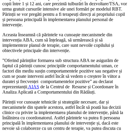
copii între 1 și 12 ani, care prezintă tulburări în dezvoltare/TSA, vor
urma gratuit cursurile intensive ale unei formări pe modelul RBT.
Părinții se vor pregăti pentru a fi terapeuți direcți ai propriului copil
și persoana principală în implementarea planului personal de
intervenție.
Aceasta înseamnă că părintele va cunoaște mecanismele din
intervenția ABA, cum să înțeleagă, să urmărească și să
implementeze planul de terapie, care sunt nevoile copilului și
obiectivele principale din intervenție.
”Oferind părinților formarea sub structura ABA ne asigurăm de
faptul că părinții cunosc principiile comportamentului uman, ce
factori din mediu susțin comportamentele pozitive sau negative și
cum se poate interveni astfel încât să vedem o creștere în viitor a
duratei și frecvenței comportamentelor pozitive” au declarat
reprezentanții
AIAS
de la Centrul de Resurse și Coordonare în
Analiza Aplicată a Comportamentului din Rădăuți.
Părinții vor cunoaște tehnicile și strategiile necesare, dar și
mecanismele din spatele acestora, astfel încât să poată lua decizii
clinice cu privire la implementarea planului de intervenție, până la
întâlnirea cu coordonatorul. Astfel părintele va putea fi persoana
principală în implementarea planului de intervenție și, dacă este
nevoie să colaboreze cu un centru de terapie, va putea discuta cu