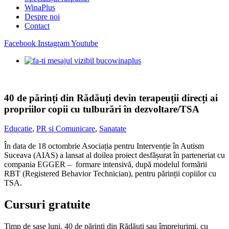
WinaPlus
Despre noi
Contact
Facebook
Instagram
Youtube
40 de părinți din Rădăuți devin terapeuții direcți ai
propriilor copii cu tulburări în dezvoltare/TSA
Educatie
,
PR si Comunicare
,
Sanatate
În data de 18 octombrie Asociația pentru Intervenție în Autism
Suceava (AIAS) a lansat al doilea proiect desfășurat în parteneriat cu
compania EGGER – formare intensivă, după modelul formării
RBT (Registered Behavior Technician), pentru părinții copiilor cu
TSA.
Cursuri gratuite
Timp de șase luni, 40 de părinți din Rădăuți sau împrejurimi, cu