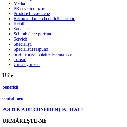
Media
PR si Comunicare
Produse bucovinene
Recomandari cu beneficii in oferte
Retail
Sanatate
Schimb de experiente
Servicii
Specialiști
Specialiștii răspund!
Susținem Activitățile Economice
Turism
Uncategorized
Utile
beneficii
contul meu
POLITICA DE CONFIDENȚIALITATE
URMĂREȘTE-NE