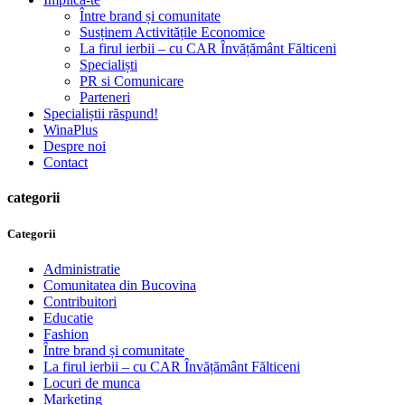
Între brand și comunitate
Susținem Activitățile Economice
La firul ierbii – cu CAR Învățământ Fălticeni
Specialiști
PR si Comunicare
Parteneri
Specialiștii răspund!
WinaPlus
Despre noi
Contact
categorii
Categorii
Administratie
Comunitatea din Bucovina
Contribuitori
Educatie
Fashion
Între brand și comunitate
La firul ierbii – cu CAR Învățământ Fălticeni
Locuri de munca
Marketing