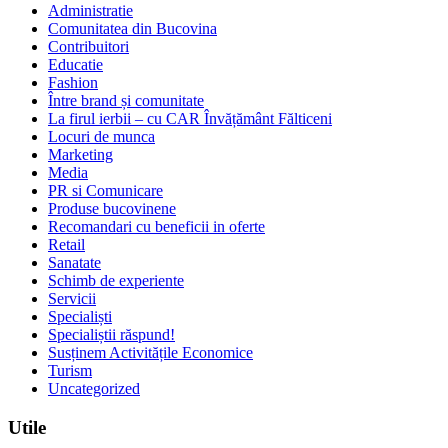
Administratie
Comunitatea din Bucovina
Contribuitori
Educatie
Fashion
Între brand și comunitate
La firul ierbii – cu CAR Învățământ Fălticeni
Locuri de munca
Marketing
Media
PR si Comunicare
Produse bucovinene
Recomandari cu beneficii in oferte
Retail
Sanatate
Schimb de experiente
Servicii
Specialiști
Specialiștii răspund!
Susținem Activitățile Economice
Turism
Uncategorized
Utile