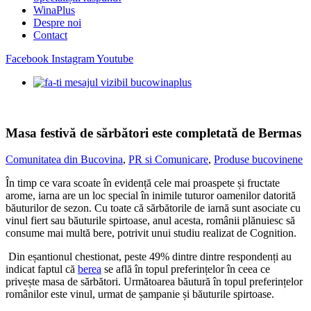
WinaPlus
Despre noi
Contact
Facebook
Instagram
Youtube
Masa festivă de sărbători este completată de Bermas
Comunitatea din Bucovina
,
PR si Comunicare
,
Produse bucovinene
În timp ce vara scoate în evidență cele mai proaspete și fructate
arome, iarna are un loc special în inimile tuturor oamenilor datorită
băuturilor de sezon. Cu toate că sărbătorile de iarnă sunt asociate cu
vinul fiert sau băuturile spirtoase, anul acesta, românii plănuiesc să
consume mai multă bere, potrivit unui studiu realizat de Cognition.
Din eșantionul chestionat, peste 49% dintre dintre respondenți au
indicat faptul că
berea
se află în topul preferințelor în ceea ce
privește masa de sărbători. Următoarea băutură în topul preferințelor
românilor este vinul, urmat de șampanie și băuturile spirtoase.