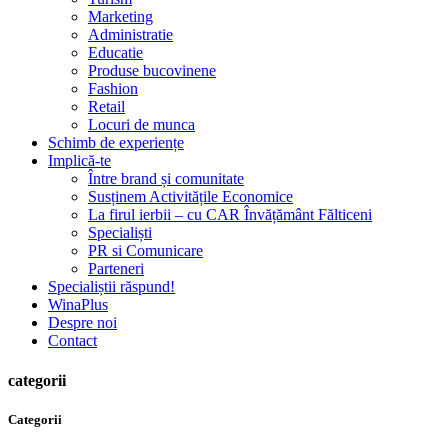
Marketing
Administratie
Educatie
Produse bucovinene
Fashion
Retail
Locuri de munca
Schimb de experiențe
Implică-te
Între brand și comunitate
Susținem Activitățile Economice
La firul ierbii – cu CAR Învățământ Fălticeni
Specialiști
PR si Comunicare
Parteneri
Specialiștii răspund!
WinaPlus
Despre noi
Contact
categorii
Categorii