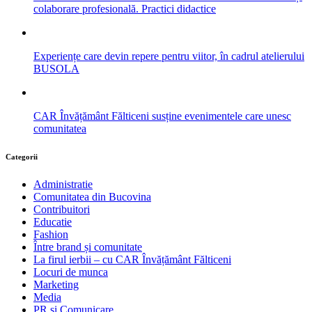
colaborare profesională. Practici didactice
Experiențe care devin repere pentru viitor, în cadrul atelierului
BUSOLA
CAR Învățământ Fălticeni susține evenimentele care unesc
comunitatea
Categorii
Administratie
Comunitatea din Bucovina
Contribuitori
Educatie
Fashion
Între brand și comunitate
La firul ierbii – cu CAR Învățământ Fălticeni
Locuri de munca
Marketing
Media
PR si Comunicare