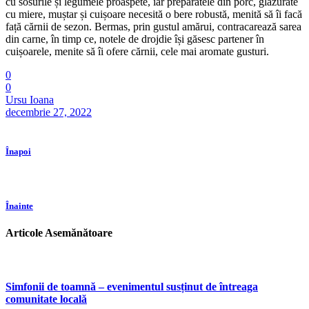
cu sosurile și legumele proaspete, iar preparatele din porc, glazurate
cu miere, muștar și cuișoare necesită o bere robustă, menită să îi facă
față cărnii de sezon. Bermas, prin gustul amărui, contracarează sarea
din carne, în timp ce, notele de drojdie își găsesc partener în
cuișoarele, menite să îi ofere cărnii, cele mai aromate gusturi.
0
0
Ursu Ioana
decembrie 27, 2022
Înapoi
Înainte
Articole Asemănătoare
Simfonii de toamnă – evenimentul susținut de întreaga
comunitate locală