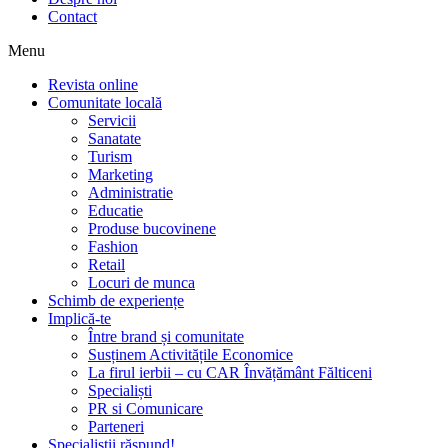
Contact
Menu
Revista online
Comunitate locală
Servicii
Sanatate
Turism
Marketing
Administratie
Educatie
Produse bucovinene
Fashion
Retail
Locuri de munca
Schimb de experiențe
Implică-te
Între brand și comunitate
Susținem Activitățile Economice
La firul ierbii – cu CAR Învățământ Fălticeni
Specialiști
PR si Comunicare
Parteneri
Specialiștii răspund!