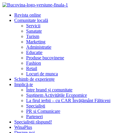
Revista online
Comunitate locală
Servicii
Sanatate
Turism
Marketing
Administratie
Educatie
Produse bucovinene
Fashion
Retail
Locuri de munca
Schimb de experiențe
Implică-te
Între brand și comunitate
Susținem Activitățile Economice
La firul ierbii – cu CAR Învățământ Fălticeni
Specialiști
PR si Comunicare
Parteneri
Specialiștii răspund!
WinaPlus
Despre noi