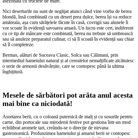
asezonată cu fructele de mare.
Nici deserturile nu sunt de neglijat atunci când vine vorba de berea
blondă, însă combinată cu un desert prea dulce, berea își va reduce
amăreala, așa cum sărățelele făcute în casă, covrigii sau alunele îi
vor scoate în evidență savoarea amară. Un lucru este cert, indiferent
cu ce tip de mâncare este combinată, berea nu trebuie să umbrească
sau să anuleze preparatul culinar, ci să îl scoată în evidență sau chiar
să îl completeze.
Bermas, alături de Suceava Clasic, Solca sau Călimani, prin
intermediul hameiului natural și al cerealelor nemalțificate alcătuiesc
o serie de armonii desăvârșite, care se contopesc până la ultima
înghițitură.
Mesele de sărbători pot arăta anul acesta
mai bine ca niciodată!
Asortarea berii, cu o coloană puternică de malț și cu sosurile pentru
carne, din portocale sau mirodenii festive pot gestiona într-un mod
echilibrat aromele tari, creându-se o direcție de nirvana
gastronomică. Profunzimea hameiului şi amarul berii se contopesc