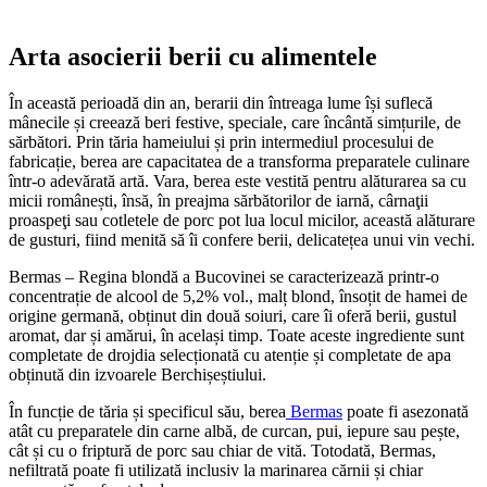
Arta asocierii berii cu alimentele
În această perioadă din an, berarii din întreaga lume își suflecă
mânecile și creează beri festive, speciale, care încântă simțurile, de
sărbători. Prin tăria hameiului și prin intermediul procesului de
fabricație, berea are capacitatea de a transforma preparatele culinare
într-o adevărată artă. Vara, berea este vestită pentru alăturarea sa cu
micii românești, însă, în preajma sărbătorilor de iarnă, cârnaţii
proaspeţi sau cotletele de porc pot lua locul micilor, această alăturare
de gusturi, fiind menită să îi confere berii, delicatețea unui vin vechi.
Bermas – Regina blondă a Bucovinei se caracterizează printr-o
concentrație de alcool de 5,2% vol., malț blond, însoțit de hamei de
origine germană, obținut din două soiuri, care îi oferă berii, gustul
aromat, dar și amărui, în același timp. Toate aceste ingrediente sunt
completate de drojdia selecționată cu atenție și completate de apa
obținută din izvoarele Berchișeștiului.
În funcție de tăria și specificul său, berea
Bermas
poate fi asezonată
atât cu preparatele din carne albă, de curcan, pui, iepure sau pește,
cât și cu o friptură de porc sau chiar de vită. Totodată, Bermas,
nefiltrată poate fi utilizată inclusiv la marinarea cărnii și chiar