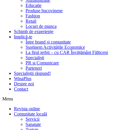
Administratie
Educatie
Produse bucovinene
Fashion
Retail
Locuri de munca
Schimb de experiențe
Implică-te
Între brand și comunitate
Susținem Activitățile Economice
La firul ierbii – cu CAR Învățământ Fălticeni
Specialiști
PR si Comunicare
Parteneri
Specialiștii răspund!
WinaPlus
Despre noi
Contact
Menu
Revista online
Comunitate locală
Servicii
Sanatate
Turism