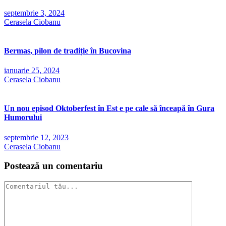
septembrie 3, 2024
Cerasela Ciobanu
Bermas, pilon de tradiție în Bucovina
ianuarie 25, 2024
Cerasela Ciobanu
Un nou episod Oktoberfest în Est e pe cale să înceapă în Gura
Humorului
septembrie 12, 2023
Cerasela Ciobanu
Postează un comentariu