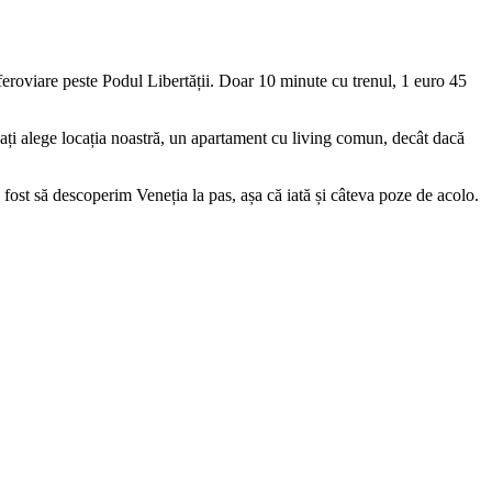
 feroviare peste Podul Libertății. Doar 10 minute cu trenul, 1 euro 45
 ați alege locația noastră, un apartament cu living comun, decât dacă
 fost să descoperim Veneția la pas, așa că iată și câteva poze de acolo.