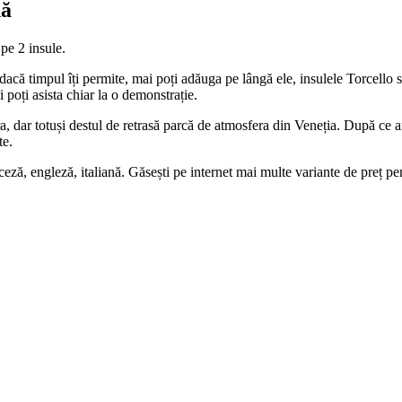
nă
pe 2 insule.
 dacă timpul îți permite, mai poți adăuga pe lângă ele, insulele Torcello
 poți asista chiar la o demonstrație.
ura, dar totuși destul de retrasă parcă de atmosfera din Veneția. După ce a
te.
ceză, engleză, italiană. Găsești pe internet mai multe variante de preț pe