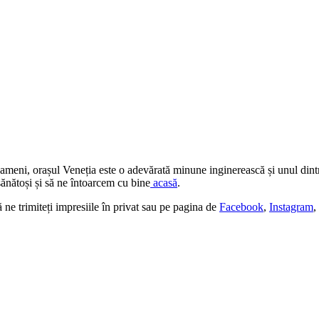
oameni, orașul Veneția este o adevărată minune inginerească și unul dintr
sănătoși și să ne întoarcem cu bine
acasă
.
ă ne trimiteți impresiile în privat sau pe pagina de
Facebook
,
Instagram
,