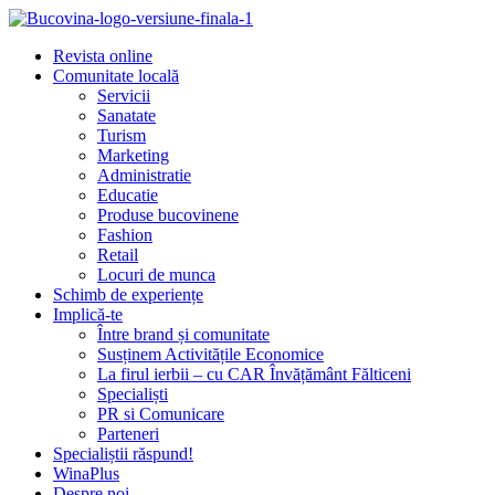
Revista online
Comunitate locală
Servicii
Sanatate
Turism
Marketing
Administratie
Educatie
Produse bucovinene
Fashion
Retail
Locuri de munca
Schimb de experiențe
Implică-te
Între brand și comunitate
Susținem Activitățile Economice
La firul ierbii – cu CAR Învățământ Fălticeni
Specialiști
PR si Comunicare
Parteneri
Specialiștii răspund!
WinaPlus
Despre noi