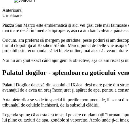
Anterioară
Următoare
Piazza San Marco este emblematică și aici vei găsi cele mai faimoase o
mai mare decât în imediata apropiere, așa că am băut cafeaua până acolo
Oricum, am preferat să mergem pe străduțe, peste poduri și am descope
turnul clopotniță al Bazilicii Sfântul Marcu,punct de belle vue asupra V
probabil este recomandat să iei bilete online, mai ales că aveau intrare
Noi nu am știut exact când ajungem la obiective, așa că am riscat și nu 
Palatul dogilor - splendoarea goticului ven
Palatul Dogilor datează din secolul al IX-lea, deşi mare parte din structu
avantajul de a avea un oraș înconjurat și apărat de ape, pentru a const
Arta pietrarilor se vede în special în porțile monumentale, în scara din
tribunalul de celulele închisorii, de la subsolul clădirii.
Legenda spune că acesta era traseul pe care condamnații îl urmau, apucâ
lui pline cu taxiuri de apa, gondole și vaporetto. Acolo unde ți-ai imag