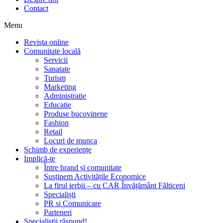
Contact
Menu
Revista online
Comunitate locală
Servicii
Sanatate
Turism
Marketing
Administratie
Educatie
Produse bucovinene
Fashion
Retail
Locuri de munca
Schimb de experiențe
Implică-te
Între brand și comunitate
Susținem Activitățile Economice
La firul ierbii – cu CAR Învățământ Fălticeni
Specialiști
PR si Comunicare
Parteneri
Specialiștii răspund!