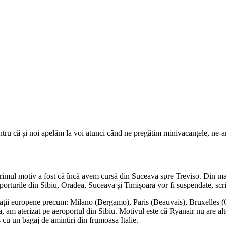
entru că și noi apelăm la voi atunci când ne pregătim minivacanțele, ne-
imul motiv a fost că încă avem cursă din Suceava spre Treviso. Din ma
porturile din Sibiu, Oradea, Suceava și Timișoara vor fi suspendate, scri
inații europene precum: Milano (Bergamo), Paris (Beauvais), Bruxelles (Ch
a, am aterizat pe aeroportul din Sibiu. Motivul este că Ryanair nu are al
 cu un bagaj de amintiri din frumoasa Italie.