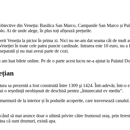
biective din Veneția: Basilica San Marco, Campanile San Marco și Palatu
. Ai de unde alege, în plus toți afișează prețurile.
rit Veneția la picior în prima zi. Nici nu ne-am dat seama cât de mult
eneției în toate cele patru puncte cardinale. Intrarea este 10 euro, nu a f
 separată și nu mai aveai parte de cozi.
am luat bilete online. Pe de o parte acest lucru ne-a ajutat la Palatul D
ețian
ra sa prezentă a fost construită între 1309 şi 1424. Într-adevăr, într-o er
rui o reședință neobișnuit de deschisă pentru „întunecatul ev mediu”.
 marmură de la interior și în podurile acoperite, care traversează canalu
nd să mai arunce doar o ultimă privire către frumosul oraș, prin ferestru
ina că sunt drumuri, există apa.