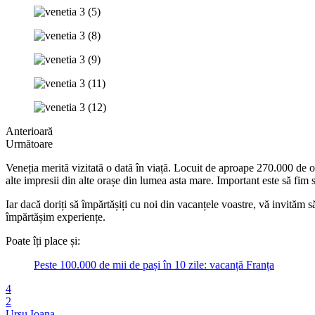
Anterioară
Următoare
Veneția merită vizitată o dată în viață. Locuit de aproape 270.000 de 
alte impresii din alte orașe din lumea asta mare. Important este să fim 
Iar dacă doriți să împărtășiți cu noi din vacanțele voastre, vă invităm s
împărtășim experiențe.
Poate îți place și:
Peste 100.000 de mii de pași în 10 zile: vacanță Franța
4
2
Ursu Ioana