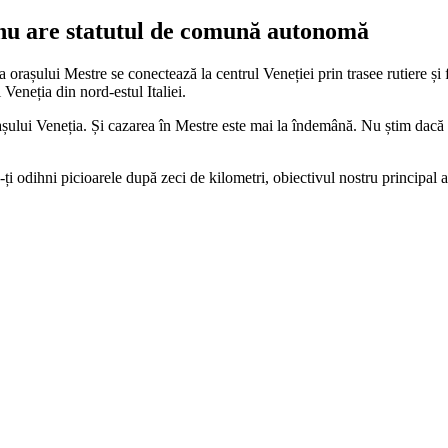
e nu are statutul de comună autonomă
 orașului Mestre se conectează la centrul Veneției prin trasee rutiere și
 Veneția din nord-estul Italiei.
orașului Veneția. Și cazarea în Mestre este mai la îndemână. Nu știm dacă
i odihni picioarele după zeci de kilometri, obiectivul nostru principal a