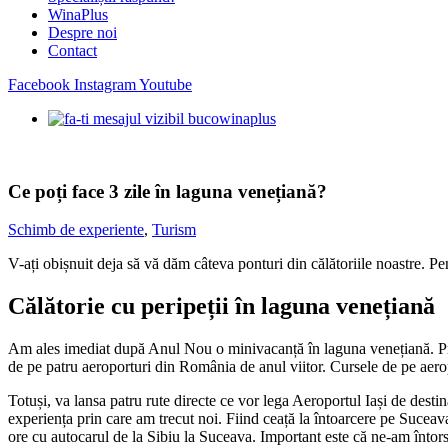
WinaPlus
Despre noi
Contact
Facebook
Instagram
Youtube
Ce poți face 3 zile în laguna venețiană?
Schimb de experiente
,
Turism
V-ați obișnuit deja să vă dăm câteva ponturi din călătoriile noastre. P
Călătorie cu peripeții în laguna venețiană
Am ales imediat după Anul Nou o minivacanță în laguna venețiană. Pr
de pe patru aeroporturi din România de anul viitor. Cursele de pe aero
Totuși, va lansa patru rute directe ce vor lega Aeroportul Iași de dest
experiența prin care am trecut noi. Fiind ceață la întoarcere pe Suceav
ore cu autocarul de la Sibiu la Suceava. Important este că ne-am întors