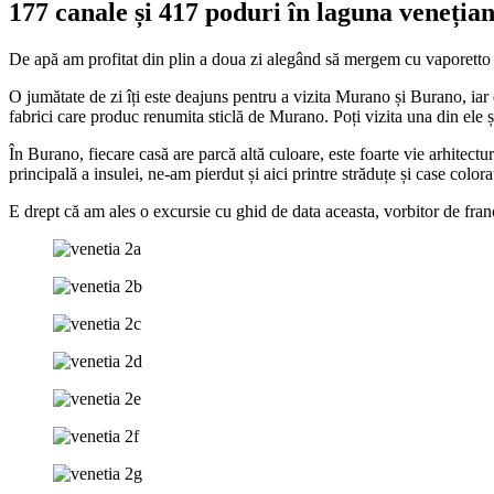
177 canale și 417 poduri în laguna veneția
De apă am profitat din plin a doua zi alegând să mergem cu vaporetto 
O jumătate de zi îți este deajuns pentru a vizita Murano și Burano, iar
fabrici care produc renumita sticlă de Murano. Poți vizita una din ele și
În Burano, fiecare casă are parcă altă culoare, este foarte vie arhitect
principală a insulei, ne-am pierdut și aici printre străduțe și case colora
E drept că am ales o excursie cu ghid de data aceasta, vorbitor de fran