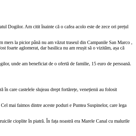
l Dogilor. Am citit înainte că o cafea acolo este de zece ori prețul
 am mers la picior până nu am văzut traseul din Campanile San Marco ,
ost foarte aglomerat, dar basilica nu am reușit să o vizităm, așa că
ogilor, unde am beneficiat de o ofertă de familie, 15 euro de persoană.
ă în care castelele slujeau drept fortărețe, venețienii au folosit
l. Cel mai faimos dintre aceste poduri e Puntea Suspinelor, care lega
icile cioplite în piatră. În fața noastră era Marele Canal cu malurile