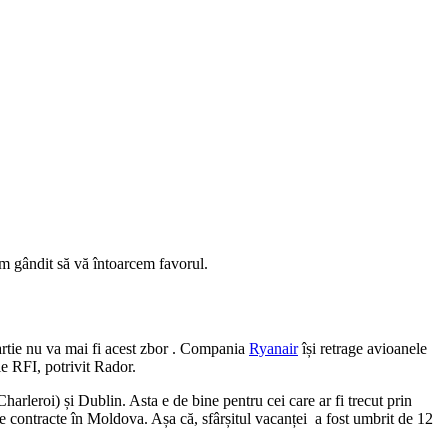
am gândit să vă întoarcem favorul.
rtie nu va mai fi acest zbor . Compania
Ryanair
își retrage avioanele
e RFI, potrivit Rador.
arleroi) și Dublin. Asta e de bine pentru cei care ar fi trecut prin
te contracte în Moldova. Așa că, sfârșitul vacanței a fost umbrit de 12