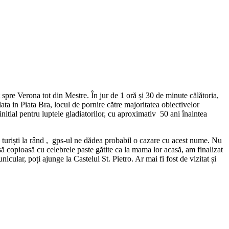
spre Verona tot din Mestre. În jur de 1 oră și 30 de minute călătoria,
ata in Piata Bra, locul de pornire către majoritatea obiectivelor
nitial pentru luptele gladiatorilor, cu aproximativ 50 ani înaintea
u turiști la rând , gps-ul ne dădea probabil o cazare cu acest nume. Nu
asă copioasă cu celebrele paste gătite ca la mama lor acasă, am finalizat
ular, poți ajunge la Castelul St. Pietro. Ar mai fi fost de vizitat și