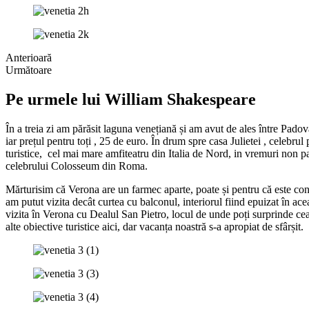
Anterioară
Următoare
Pe urmele lui William Shakespeare
În a treia zi am părăsit laguna venețiană și am avut de ales între Pado
iar prețul pentru toți , 25 de euro. În drum spre casa Julietei , celebr
turistice, cel mai mare amfiteatru din Italia de Nord, in vremuri non pa
celebrului Colosseum din Roma.
Mărturisim că Verona are un farmec aparte, poate și pentru că este cons
am putut vizita decât curtea cu balconul, interiorul fiind epuizat în ace
vizita în Verona cu Dealul San Pietro, locul de unde poți surprinde cea 
alte obiective turistice aici, dar vacanța noastră s-a apropiat de sfârșit.