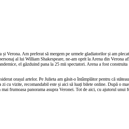
va și Verona. Am preferat să mergem pe urmele gladiatorilor și am plecat 
ul personaj al lui William Shakespeare, ne-am oprit la Arena din Verona afl
ndemice, el găzduind pana la 25 mii spectatori. Arena a fost construita i
iderat orașul artelor. Pe Julieta am găsit-o întâmplător pentru că stătea
a zi cu vizite, recomandabil este și aici să luați bilete online. După o m
mai frumoasa panorama asupra Veronei. Tot de aici, cu ajutorul unui funic