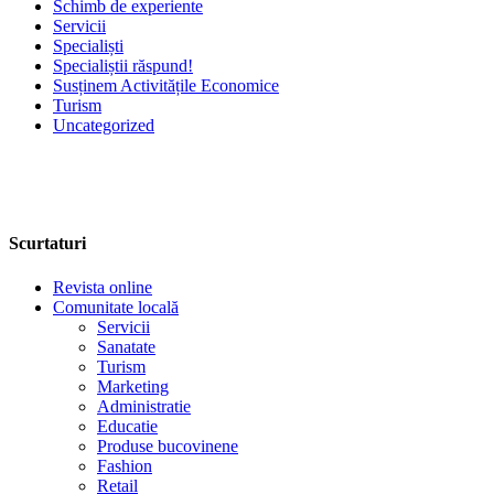
Schimb de experiente
Servicii
Specialiști
Specialiștii răspund!
Susținem Activitățile Economice
Turism
Uncategorized
Scurtaturi
Revista online
Comunitate locală
Servicii
Sanatate
Turism
Marketing
Administratie
Educatie
Produse bucovinene
Fashion
Retail