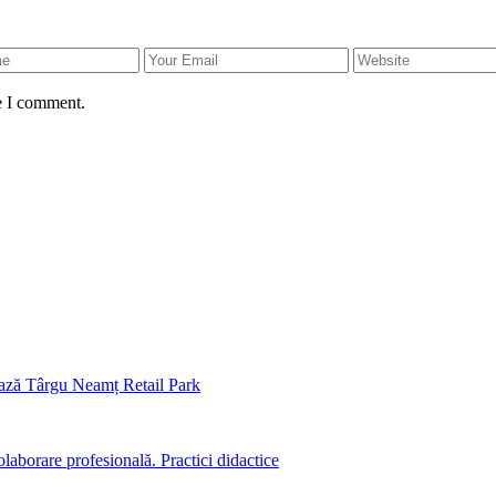
e I comment.
ază Târgu Neamț Retail Park
aborare profesională. Practici didactice