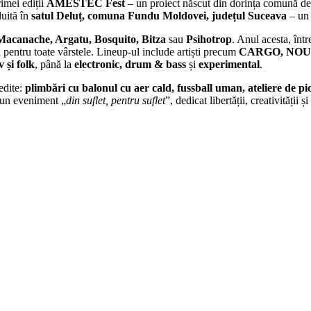
rimei ediții
AMESTEC Fest
– un proiect născut din dorința comună de 
duită în
satul Deluț, comuna Fundu Moldovei, județul Suceava
– un l
Macanache, Argatu, Bosquito, Bitza
sau
Psihotrop
. Anul acesta, înt
ți pentru toate vârstele. Lineup-ul include artiști precum
CARGO, NOUĂ 
 și folk
, până la
electronic, drum & bass
și
experimental
.
edite:
plimbări cu balonul cu aer cald, fussball uman, ateliere de pi
 un eveniment „
din suflet, pentru suflet
”, dedicat libertății, creativității 