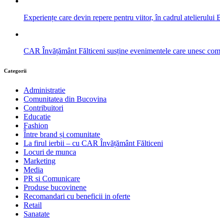
Experiențe care devin repere pentru viitor, în cadrul atelieru
CAR Învățământ Fălticeni susține evenimentele care unesc com
Categorii
Administratie
Comunitatea din Bucovina
Contribuitori
Educatie
Fashion
Între brand și comunitate
La firul ierbii – cu CAR Învățământ Fălticeni
Locuri de munca
Marketing
Media
PR si Comunicare
Produse bucovinene
Recomandari cu beneficii in oferte
Retail
Sanatate