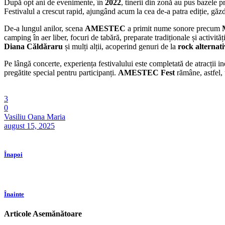
După opt ani de evenimente, în
2022
, tinerii din zonă au pus bazele p
Festivalul a crescut rapid, ajungând acum la cea de-a patra ediție, găz
De-a lungul anilor, scena
AMESTEC
a primit nume sonore precum
camping în aer liber, focuri de tabără, preparate tradiționale și activită
Diana Căldăraru
și mulți alții, acoperind genuri de la
rock alternativ
Pe lângă concerte, experiența festivalului este completată de atracții in
pregătite special pentru participanți.
AMESTEC Fest
rămâne, astfel,
3
0
Vasiliu Oana Maria
august 15, 2025
Înapoi
Înainte
Articole Asemănătoare