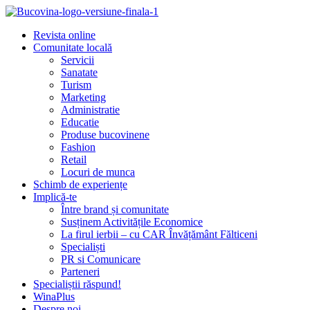
Revista online
Comunitate locală
Servicii
Sanatate
Turism
Marketing
Administratie
Educatie
Produse bucovinene
Fashion
Retail
Locuri de munca
Schimb de experiențe
Implică-te
Între brand și comunitate
Susținem Activitățile Economice
La firul ierbii – cu CAR Învățământ Fălticeni
Specialiști
PR si Comunicare
Parteneri
Specialiștii răspund!
WinaPlus
Despre noi