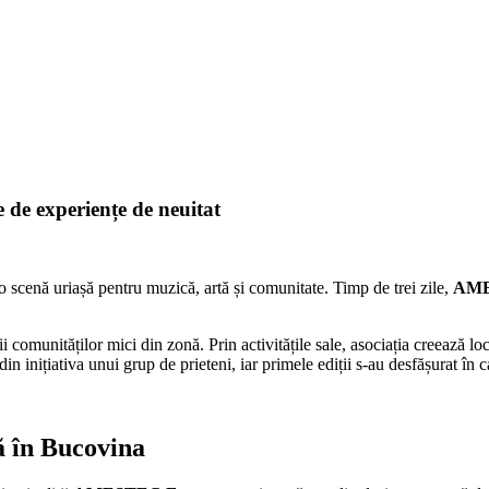
 de experiențe de neuitat
-o scenă uriașă pentru muzică, artă și comunitate. Timp de trei zile,
AME
i comunităților mici din zonă. Prin activitățile sale, asociația creează l
 din inițiativa unui grup de prieteni, iar primele ediții s-au desfășurat î
ță în Bucovina