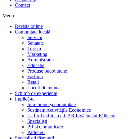
Contact
Menu
Revista online
Comunitate locală
Servicii
Sanatate
Turism
Marketing
Administratie
Educatie
Produse bucovinene
Fashion
Retail
Locuri de munca
Schimb de experiențe
Implică-te
Între brand și comunitate
Susținem Activitățile Economice
La firul ierbii – cu CAR Învățământ Fălticeni
Specialiști
PR si Comunicare
Parteneri
Specialiștii răspund!