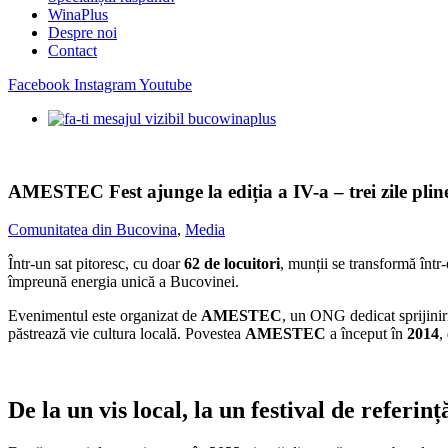
WinaPlus
Despre noi
Contact
Facebook
Instagram
Youtube
AMESTEC Fest ajunge la ediția a IV-a – trei zile pline
Comunitatea din Bucovina
,
Media
Într-un sat pitoresc, cu doar
62 de locuitori
, munții se transformă într
împreună energia unică a Bucovinei.
Evenimentul este organizat de
AMESTEC
, un ONG dedicat sprijiniri
păstrează vie cultura locală. Povestea
AMESTEC
a început în
2014
,
De la un vis local, la un festival de referin