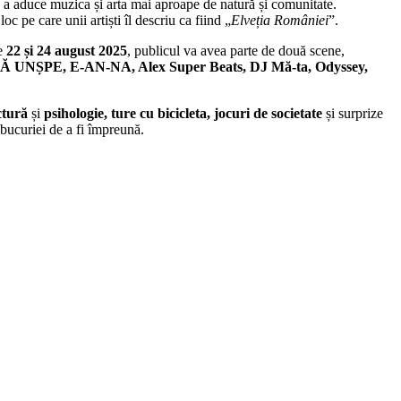
a aduce muzica și arta mai aproape de natură și comunitate.
oc pe care unii artiști îl descriu ca fiind „
Elveția României
”.
re
22 și 24 august 2025
, publicul va avea parte de două scene,
UNȘPE, E-AN-NA, Alex Super Beats, DJ Mă-ta, Odyssey,
ctură
și
psihologie, ture cu bicicleta, jocuri de societate
și surprize
și bucuriei de a fi împreună.