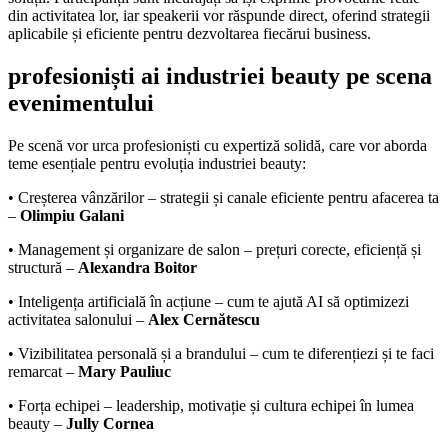
din activitatea lor, iar speakerii vor răspunde direct, oferind strategii
aplicabile și eficiente pentru dezvoltarea fiecărui business.
profesioniști ai industriei beauty pe scena
evenimentului
Pe scenă vor urca profesioniști cu expertiză solidă, care vor aborda
teme esențiale pentru evoluția industriei beauty:
• Creșterea vânzărilor – strategii și canale eficiente pentru afacerea ta
–
Olimpiu Galani
• Management și organizare de salon – prețuri corecte, eficiență și
structură –
Alexandra Boitor
• Inteligența artificială în acțiune – cum te ajută AI să optimizezi
activitatea salonului –
Alex Cernătescu
• Vizibilitatea personală și a brandului – cum te diferențiezi și te faci
remarcat –
Mary Pauliuc
• Forța echipei – leadership, motivație și cultura echipei în lumea
beauty –
Jully Cornea