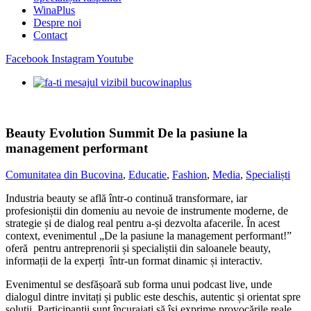
WinaPlus
Despre noi
Contact
Facebook
Instagram
Youtube
Beauty Evolution Summit De la pasiune la
management performant
Comunitatea din Bucovina
,
Educatie
,
Fashion
,
Media
,
Specialiști
Industria beauty se află într-o continuă transformare, iar
profesioniștii din domeniu au nevoie de instrumente moderne, de
strategie și de dialog real pentru a-și dezvolta afacerile. În acest
context, evenimentul „De la pasiune la management performant!”
oferă pentru antreprenorii și specialiștii din saloanele beauty,
informații de la experți într-un format dinamic și interactiv.
Evenimentul se desfășoară sub forma unui podcast live, unde
dialogul dintre invitați și public este deschis, autentic și orientat spre
soluții. Participanții sunt încurajați să își exprime provocările reale