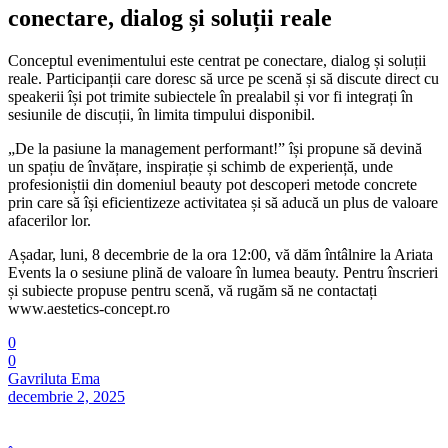
conectare, dialog și soluții reale
Conceptul evenimentului este centrat pe conectare, dialog și soluții
reale. Participanții care doresc să urce pe scenă și să discute direct cu
speakerii își pot trimite subiectele în prealabil și vor fi integrați în
sesiunile de discuții, în limita timpului disponibil.
„De la pasiune la management performant!” își propune să devină
un spațiu de învățare, inspirație și schimb de experiență, unde
profesioniștii din domeniul beauty pot descoperi metode concrete
prin care să își eficientizeze activitatea și să aducă un plus de valoare
afacerilor lor.
Așadar, luni, 8 decembrie de la ora 12:00, vă dăm întâlnire la Ariata
Events la o sesiune plină de valoare în lumea beauty. Pentru înscrieri
și subiecte propuse pentru scenă, vă rugăm să ne contactați
www.aestetics-concept.ro
0
0
Gavriluta Ema
decembrie 2, 2025