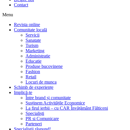
Contact
Menu
Revista online
Comunitate locală
Servicii
Sanatate
Turism
Marketing
Administratie
Educatie
Produse bucovinene
Fashion
Retail
Locuri de munca
Schimb de experiențe
Implică-te
Între brand și comunitate
Susținem Activitățile Economice
La firul ierbii – cu CAR Învățământ Fălticeni
Specialiști
PR si Comunicare
Parteneri
Specialiștii răspund!