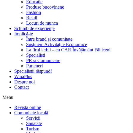
Educatie
Produse bucovinene
Fashion
Retail
Locuri de munca
Schimb de experiențe
Implică-te
Între brand și comunitate
Susținem Activitățile Economice
La firul ierbii – cu CAR Învățământ Fălticeni
Specialiști
PR si Comunicare
Parteneri
Specialiștii răspund!
WinaPlus
Despre noi
Contact
Menu
Revista online
Comunitate locală
Servicii
Sanatate
Turism