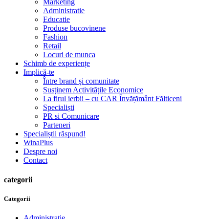
Marketing
Administratie
Educatie
Produse bucovinene
Fashion
Retail
Locuri de munca
Schimb de experiențe
Implică-te
Între brand și comunitate
Susținem Activitățile Economice
La firul ierbii – cu CAR Învățământ Fălticeni
Specialiști
PR si Comunicare
Parteneri
Specialiștii răspund!
WinaPlus
Despre noi
Contact
categorii
Categorii
Administratie