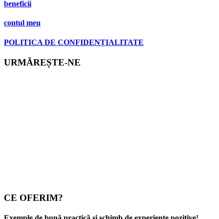
beneficii
contul meu
POLITICA DE CONFIDENȚIALITATE
URMĂREȘTE-NE
CE OFERIM?
Exemple de bună practică și schimb de experiențe pozitive!