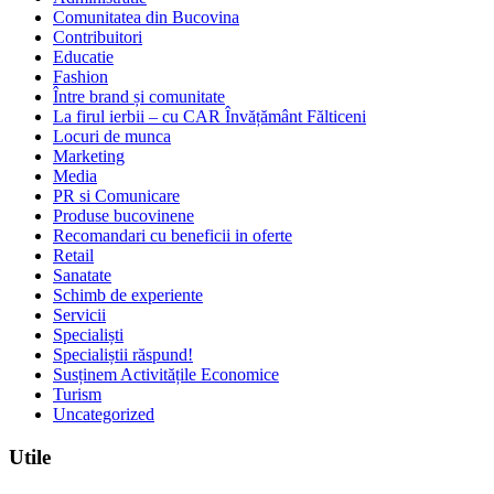
Comunitatea din Bucovina
Contribuitori
Educatie
Fashion
Între brand și comunitate
La firul ierbii – cu CAR Învățământ Fălticeni
Locuri de munca
Marketing
Media
PR si Comunicare
Produse bucovinene
Recomandari cu beneficii in oferte
Retail
Sanatate
Schimb de experiente
Servicii
Specialiști
Specialiștii răspund!
Susținem Activitățile Economice
Turism
Uncategorized
Utile