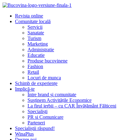
Revista online
Comunitate locală
Servicii
Sanatate
Turism
Marketing
Administratie
Educatie
Produse bucovinene
Fashion
Retail
Locuri de munca
Schimb de experiențe
Implică-te
Între brand și comunitate
Susținem Activitățile Economice
La firul ierbii – cu CAR Învățământ Fălticeni
Specialiști
PR si Comunicare
Parteneri
Specialiștii răspund!
WinaPlus
Despre noi