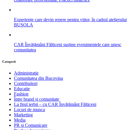
Experiențe care devin repere pentru viitor, în cadrul atelierului
BUSOLA
CAR Învățământ Fălticeni susține evenimentele care unesc
comunitatea
Categorii
Administratie
Comunitatea din Bucovina
Contribuitori
Educatie
Fashion
Între brand și comunitate
La firul ierbii – cu CAR Învățământ Fălticeni
Locuri de munca
Marketing
Media
PR si Comunicare