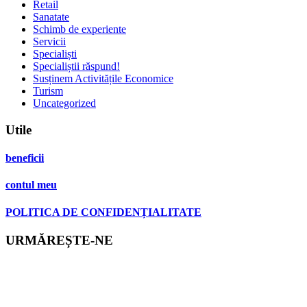
Retail
Sanatate
Schimb de experiente
Servicii
Specialiști
Specialiștii răspund!
Susținem Activitățile Economice
Turism
Uncategorized
Utile
beneficii
contul meu
POLITICA DE CONFIDENȚIALITATE
URMĂREȘTE-NE