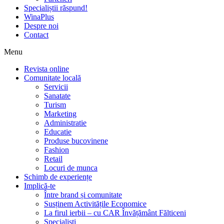
Specialiștii răspund!
WinaPlus
Despre noi
Contact
Menu
Revista online
Comunitate locală
Servicii
Sanatate
Turism
Marketing
Administratie
Educatie
Produse bucovinene
Fashion
Retail
Locuri de munca
Schimb de experiențe
Implică-te
Între brand și comunitate
Susținem Activitățile Economice
La firul ierbii – cu CAR Învățământ Fălticeni
Specialiști