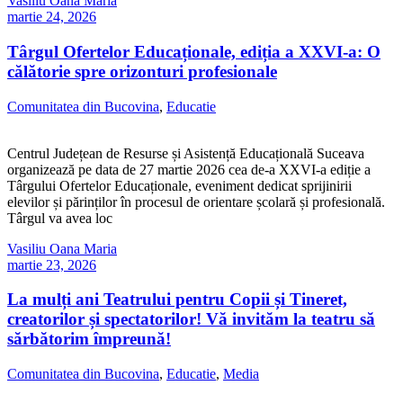
Vasiliu Oana Maria
martie 24, 2026
Târgul Ofertelor Educaționale, ediția a XXVI-a: O
călătorie spre orizonturi profesionale
Comunitatea din Bucovina
,
Educatie
Centrul Județean de Resurse și Asistență Educațională Suceava
organizează pe data de 27 martie 2026 cea de-a XXVI-a ediție a
Târgului Ofertelor Educaționale, eveniment dedicat sprijinirii
elevilor și părinților în procesul de orientare școlară și profesională.
Târgul va avea loc
Vasiliu Oana Maria
martie 23, 2026
La mulți ani Teatrului pentru Copii și Tineret,
creatorilor și spectatorilor! Vă invităm la teatru să
sărbătorim împreună!
Comunitatea din Bucovina
,
Educatie
,
Media