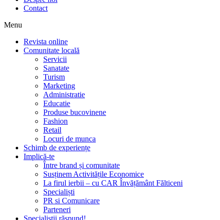
Contact
Menu
Revista online
Comunitate locală
Servicii
Sanatate
Turism
Marketing
Administratie
Educatie
Produse bucovinene
Fashion
Retail
Locuri de munca
Schimb de experiențe
Implică-te
Între brand și comunitate
Susținem Activitățile Economice
La firul ierbii – cu CAR Învățământ Fălticeni
Specialiști
PR si Comunicare
Parteneri
Specialiștii răspund!