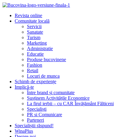
Revista online
Comunitate locală
Servicii
Sanatate
Turism
Marketing
Administratie
Educatie
Produse bucovinene
Fashion
Retail
Locuri de munca
Schimb de experiențe
Implică-te
Între brand și comunitate
Susținem Activitățile Economice
La firul ierbii – cu CAR Învățământ Fălticeni
Specialiști
PR si Comunicare
Parteneri
Specialiștii răspund!
WinaPlus
Despre noi