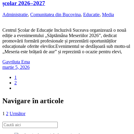
școlar 2026–2027
Administratie
,
Comunitatea din Bucovina
,
Educatie
,
Media
Centrul Școlar de Educație Incluzivă Suceava organizează o nouă
ediție a evenimentului „Săptămâna Meseriilor 2026”, dedicat
promovării formării profesionale și prezentării oportunităților
educaționale oferite elevilor.Evenimentul se desfășoară sub motto-ul
„Meseria este brățară de aur” și reprezintă o ocazie pentru elevi,
Gavriluta Ema
martie 5, 2026
1
2
Navigare în articole
1
2
Următor