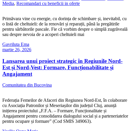
Media
,
Recomandari cu beneficii in oferte
Primăvara vine cu energie, cu dorința de schimbare și, inevitabil, cu
o listă de cheltuieli: de la renovări și reparații, până la pregătirile
pentru sărbătorile pascale. Fie că vorbim despre o simplă zugrăveală
sau despre nevoia de a acoperi cheltuieli mai
Gavriluta Ema
martie 26, 2026
Lansarea unui proiect strategic în Regiunile Nord-
Est și Nord-Vest: Formare, Funcționabilitate și
Angajament
Comunitatea din Bucovina
Federația Femeilor de Afaceri din Regiunea Nord-Est, în colaborare
cu Asociația Patronilor și Meseriașilor din județul Cluj, anunță
inițierea proiectului „F.F.A. – Formare, Funcționalitate și
Angajament pentru consolidarea dialogului social și a parteneriatelor
pentru ocupare și formare” (Cod SMIS 349063).