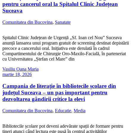
pentru cancerul oral la Spitalul Clinic Județean
Suceava
Comunitatea din Bucovina
,
Sanatate
Spitalul Clinic Județean de Urgență „Sf. Ioan cel Nou” Suceava
anunță lansarea unui program gratuit de screening destinat depistării
precoce a cancerului oral. Inițiativa este derulată în cadrul
Compartimentului de Chirurgie Oro-Maxilo-Facială, în parteneriat
cu Universitatea „Ștefan cel Mare” din
Vasiliu Oana Maria
martie 18, 2026
Campania de literație în bibliotecile școlare din
județul Suceava – un pas important pentru
dezvoltarea gândirii critice la elevi
Comunitatea din Bucovina
,
Educatie
,
Media
Bibliotecile școlare pot deveni adevărate spații de formare pentru
tineri atunci când lectura este pusă în centrul activităților