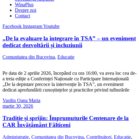
WinaPlus
Despre noi
Contact
Facebook
Instagram
Youtube
„De la evaluare la integrare în TSA” – un eveniment
dedicat dezvoltării și incluziunii
Comunitatea din Bucovina
,
Educatie
Pe data de 2 aprilie 2026, începând cu ora 16:00, va avea loc cea de-
a treia ediție a Conferinței Naționale cu Participare Internațională
„De la depistare precoce la intervenție în TSA”, un eveniment
dedicat aprofundării cunoștințelor și practicilor privind tulburările
Vasiliu Oana Maria
martie 30, 2026
Tradiție și sprijin: Împrumuturile Centenare de la
CAR Învățământ Fălticeni
Administratie
,
Comunitatea din Bucovina
,
Contribuitori
,
Educatie
,