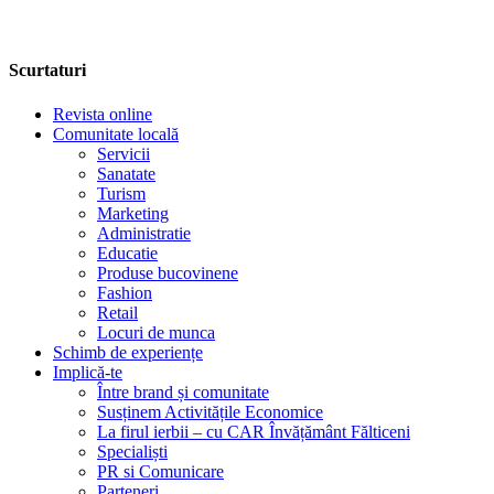
Scurtaturi
Revista online
Comunitate locală
Servicii
Sanatate
Turism
Marketing
Administratie
Educatie
Produse bucovinene
Fashion
Retail
Locuri de munca
Schimb de experiențe
Implică-te
Între brand și comunitate
Susținem Activitățile Economice
La firul ierbii – cu CAR Învățământ Fălticeni
Specialiști
PR si Comunicare
Parteneri