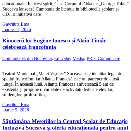
educaționale. În acest spirit, Casa Corpului Didactic „George Tofan”
Suceava lansează Campania de literație în bibliotecile școlare și
CDI, o inițiativă care
Gavriluta Ema
martie 11, 2026
Rinocerii lui Eugène Ionesco și Alain Timár
celebrează francofonia
Comunitatea din Bucovina
,
Educatie
,
Media
,
PR si Comunicare
Teatrul Municipal „Matei Vișniec” Suceava este identitar legat de
spațiul francofon, iar Alianța Franceză este un partener de cursă
lungă. În această lună, Alianţa Franceză aniversează 5 ani de
existenţă și propune o varietate de activităţi dedicate elevilor,
studenţilor, profesorilor,
Gavriluta Ema
martie 9, 2026
Săptămâna Meseriilor la Centrul Școlar de Educație
Incluzivă Suceava și oferta educațională pentru anul