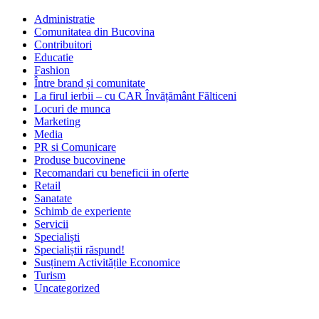
Administratie
Comunitatea din Bucovina
Contribuitori
Educatie
Fashion
Între brand și comunitate
La firul ierbii – cu CAR Învățământ Fălticeni
Locuri de munca
Marketing
Media
PR si Comunicare
Produse bucovinene
Recomandari cu beneficii in oferte
Retail
Sanatate
Schimb de experiente
Servicii
Specialiști
Specialiștii răspund!
Susținem Activitățile Economice
Turism
Uncategorized