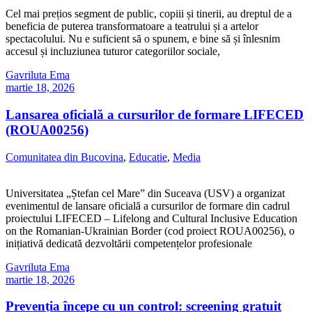
Cel mai prețios segment de public, copiii și tinerii, au dreptul de a
beneficia de puterea transformatoare a teatrului și a artelor
spectacolului. Nu e suficient să o spunem, e bine să și înlesnim
accesul și incluziunea tuturor categoriilor sociale,
Gavriluta Ema
martie 18, 2026
Lansarea oficială a cursurilor de formare LIFECED
(ROUA00256)
Comunitatea din Bucovina
,
Educatie
,
Media
Universitatea „Ștefan cel Mare” din Suceava (USV) a organizat
evenimentul de lansare oficială a cursurilor de formare din cadrul
proiectului LIFECED – Lifelong and Cultural Inclusive Education
on the Romanian-Ukrainian Border (cod proiect ROUA00256), o
inițiativă dedicată dezvoltării competențelor profesionale
Gavriluta Ema
martie 18, 2026
Prevenția începe cu un control: screening gratuit