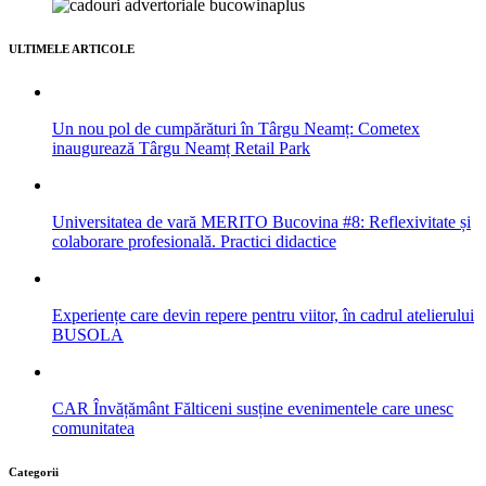
ULTIMELE ARTICOLE
Un nou pol de cumpărături în Târgu Neamț: Cometex
inaugurează Târgu Neamț Retail Park
Universitatea de vară MERITO Bucovina #8: Reflexivitate și
colaborare profesională. Practici didactice
Experiențe care devin repere pentru viitor, în cadrul atelierului
BUSOLA
CAR Învățământ Fălticeni susține evenimentele care unesc
comunitatea
Categorii