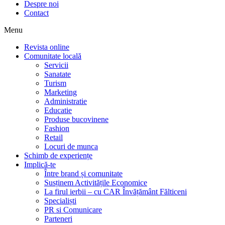
Despre noi
Contact
Menu
Revista online
Comunitate locală
Servicii
Sanatate
Turism
Marketing
Administratie
Educatie
Produse bucovinene
Fashion
Retail
Locuri de munca
Schimb de experiențe
Implică-te
Între brand și comunitate
Susținem Activitățile Economice
La firul ierbii – cu CAR Învățământ Fălticeni
Specialiști
PR si Comunicare
Parteneri