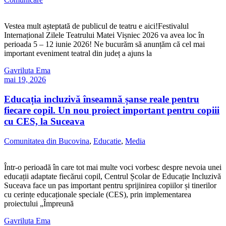
Vestea mult așteptată de publicul de teatru e aici!Festivalul
Internațional Zilele Teatrului Matei Vișniec 2026 va avea loc în
perioada 5 – 12 iunie 2026! Ne bucurăm să anunțăm că cel mai
important eveniment teatral din județ a ajuns la
Gavriluta Ema
mai 19, 2026
Educația incluzivă înseamnă șanse reale pentru
fiecare copil. Un nou proiect important pentru copiii
cu CES, la Suceava
Comunitatea din Bucovina
,
Educatie
,
Media
Într-o perioadă în care tot mai multe voci vorbesc despre nevoia unei
educații adaptate fiecărui copil, Centrul Școlar de Educație Incluzivă
Suceava face un pas important pentru sprijinirea copiilor și tinerilor
cu cerințe educaționale speciale (CES), prin implementarea
proiectului „Împreună
Gavriluta Ema