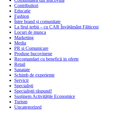
Comunitatea din Bucovina
Contribuitori
Educatie
Fashion
Între brand și comunitate
La firul ierbii – cu CAR Învățământ Fălticeni
Locuri de munca
Marketing
Media
PR si Comunicare
Produse bucovinene
Recomandari cu beneficii in oferte
Retail
Sanatate
Schimb de experiente
Servicii
Specialiști
Specialiștii răspund!
Susținem Activitățile Economice
Turism
Uncategorized