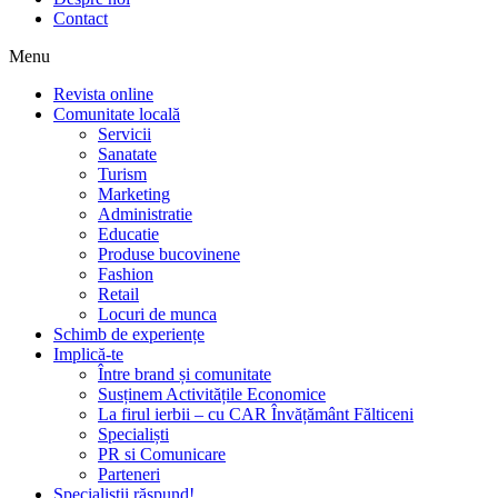
Contact
Menu
Revista online
Comunitate locală
Servicii
Sanatate
Turism
Marketing
Administratie
Educatie
Produse bucovinene
Fashion
Retail
Locuri de munca
Schimb de experiențe
Implică-te
Între brand și comunitate
Susținem Activitățile Economice
La firul ierbii – cu CAR Învățământ Fălticeni
Specialiști
PR si Comunicare
Parteneri
Specialiștii răspund!