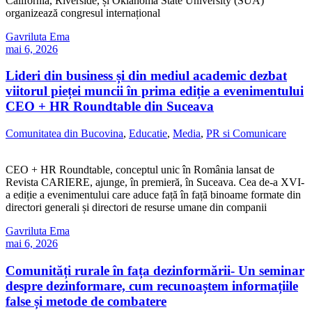
California, Riverside, și Oklahoma State University (SUA)
organizează congresul internațional
Gavriluta Ema
mai 6, 2026
Lideri din business și din mediul academic dezbat
viitorul pieței muncii în prima ediție a evenimentului
CEO + HR Roundtable din Suceava
Comunitatea din Bucovina
,
Educatie
,
Media
,
PR si Comunicare
CEO + HR Roundtable, conceptul unic în România lansat de
Revista CARIERE, ajunge, în premieră, în Suceava. Cea de-a XVI-
a ediție a evenimentului care aduce față în față binoame formate din
directori generali și directori de resurse umane din companii
Gavriluta Ema
mai 6, 2026
Comunități rurale în fața dezinformării- Un seminar
despre dezinformare, cum recunoaștem informațiile
false și metode de combatere