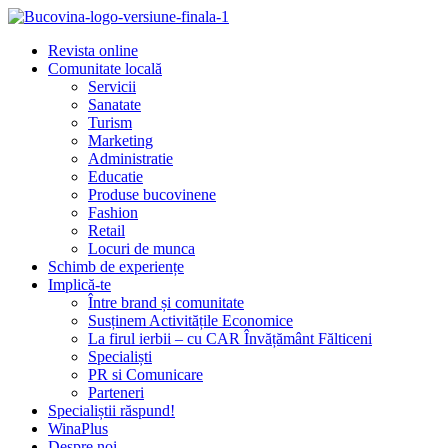
Revista online
Comunitate locală
Servicii
Sanatate
Turism
Marketing
Administratie
Educatie
Produse bucovinene
Fashion
Retail
Locuri de munca
Schimb de experiențe
Implică-te
Între brand și comunitate
Susținem Activitățile Economice
La firul ierbii – cu CAR Învățământ Fălticeni
Specialiști
PR si Comunicare
Parteneri
Specialiștii răspund!
WinaPlus
Despre noi