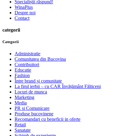
Specialiștii răspund!
WinaPlus
Despre noi
Contact
categorii
Categorii
Administratie
Comunitatea din Bucovina
Contribuitori
Educatie
Fashion
Între brand și comunitate
La firul ierbii – cu CAR Învățământ Fălticeni
Locuri de munca
Marketing
Media
PR si Comunicare
Produse bucovinene
Recomandari cu beneficii in oferte
Retail
Sanatate
Schimb de experiente