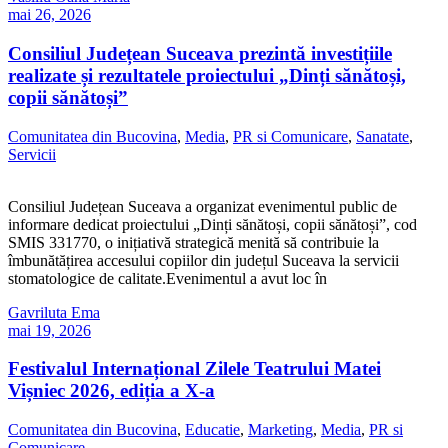
mai 26, 2026
Consiliul Județean Suceava prezintă investițiile
realizate și rezultatele proiectului „Dinți sănătoși,
copii sănătoși”
Comunitatea din Bucovina
,
Media
,
PR si Comunicare
,
Sanatate
,
Servicii
Consiliul Județean Suceava a organizat evenimentul public de
informare dedicat proiectului „Dinți sănătoși, copii sănătoși”, cod
SMIS 331770, o inițiativă strategică menită să contribuie la
îmbunătățirea accesului copiilor din județul Suceava la servicii
stomatologice de calitate.Evenimentul a avut loc în
Gavriluta Ema
mai 19, 2026
Festivalul Internațional Zilele Teatrului Matei
Vișniec 2026, ediția a X-a
Comunitatea din Bucovina
,
Educatie
,
Marketing
,
Media
,
PR si
Comunicare