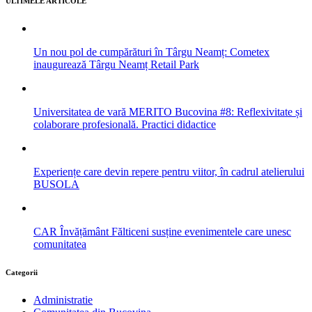
ULTIMELE ARTICOLE
Un nou pol de cumpărături în Târgu Neamț: Cometex
inaugurează Târgu Neamț Retail Park
Universitatea de vară MERITO Bucovina #8: Reflexivitate și
colaborare profesională. Practici didactice
Experiențe care devin repere pentru viitor, în cadrul atelierului
BUSOLA
CAR Învățământ Fălticeni susține evenimentele care unesc
comunitatea
Categorii
Administratie