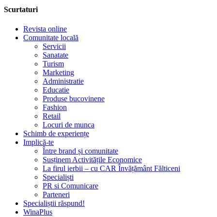
Scurtaturi
Revista online
Comunitate locală
Servicii
Sanatate
Turism
Marketing
Administratie
Educatie
Produse bucovinene
Fashion
Retail
Locuri de munca
Schimb de experiențe
Implică-te
Între brand și comunitate
Susținem Activitățile Economice
La firul ierbii – cu CAR Învățământ Fălticeni
Specialiști
PR si Comunicare
Parteneri
Specialiștii răspund!
WinaPlus