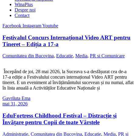
WinaPlus
Despre noi
Contact
Facebook
Instagram
Youtube
Festivalul Concurs Internațional Video ART pentru
Tineret – Ediția a 17-a
Comunitatea din Bucovina
,
Educatie
,
Media
,
PR si Comunicare
Începând de joi, 28 mai 2026, la Suceava s-a desfășurat cea de-a
17-a ediție a Festivalului concurs internațional Video ART pentru
tineret. E un eveniment al învățământului sucevean și nu numai, aflat
în lista anuală a Activităților Educative Naționale și
Gavriluta Ema
mai 31, 2026
EduFortress Childhood Festival – Distracție și
Învățare pentru Copii de toate Vârstele
Administratie
,
Comunitatea din Bucovina
,
Educatie
,
Media
,
PR si