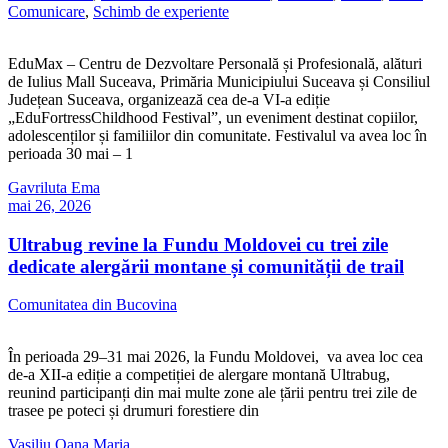
Comunicare
,
Schimb de experiente
EduMax – Centru de Dezvoltare Personală și Profesională, alături
de Iulius Mall Suceava, Primăria Municipiului Suceava și Consiliul
Județean Suceava, organizează cea de-a VI-a ediție
„EduFortressChildhood Festival”, un eveniment destinat copiilor,
adolescenților și familiilor din comunitate. Festivalul va avea loc în
perioada 30 mai – 1
Gavriluta Ema
mai 26, 2026
Ultrabug revine la Fundu Moldovei cu trei zile
dedicate alergării montane și comunității de trail
Comunitatea din Bucovina
În perioada 29–31 mai 2026, la Fundu Moldovei, va avea loc cea
de-a XII-a ediție a competiției de alergare montană Ultrabug,
reunind participanți din mai multe zone ale țării pentru trei zile de
trasee pe poteci și drumuri forestiere din
Vasiliu Oana Maria