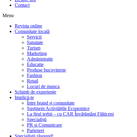
Contact
Menu
Revista online
Comunitate locală
Servicii
Sanatate
Turism
Marketing
Administratie
Educatie
Produse bucovinene
Fashion
Retail
Locuri de munca
Schimb de experiențe
Implică-te
Între brand și comunitate
Susținem Activitățile Economice
La firul ierbii – cu CAR Învățământ Fălticeni
Specialiști
PR si Comunicare
Parteneri
Specialiștii răspund!