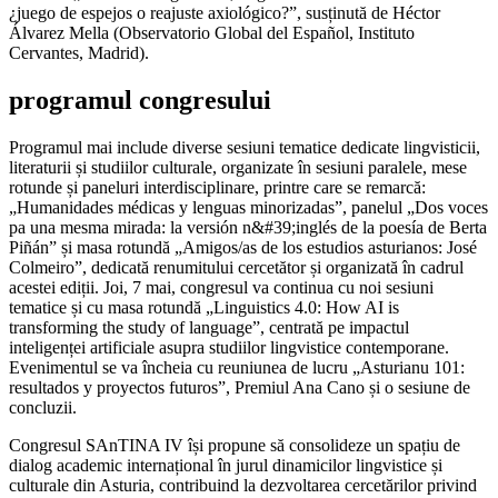
¿juego de espejos o reajuste axiológico?”, susținută de Héctor
Álvarez Mella (Observatorio Global del Español, Instituto
Cervantes, Madrid).
programul congresului
Programul mai include diverse sesiuni tematice dedicate lingvisticii,
literaturii și studiilor culturale, organizate în sesiuni paralele, mese
rotunde și paneluri interdisciplinare, printre care se remarcă:
„Humanidades médicas y lenguas minorizadas”, panelul „Dos voces
pa una mesma mirada: la versión n&#39;inglés de la poesía de Berta
Piñán” și masa rotundă „Amigos/as de los estudios asturianos: José
Colmeiro”, dedicată renumitului cercetător și organizată în cadrul
acestei ediții. Joi, 7 mai, congresul va continua cu noi sesiuni
tematice și cu masa rotundă „Linguistics 4.0: How AI is
transforming the study of language”, centrată pe impactul
inteligenței artificiale asupra studiilor lingvistice contemporane.
Evenimentul se va încheia cu reuniunea de lucru „Asturianu 101:
resultados y proyectos futuros”, Premiul Ana Cano și o sesiune de
concluzii.
Congresul SAnTINA IV își propune să consolideze un spațiu de
dialog academic internațional în jurul dinamicilor lingvistice și
culturale din Asturia, contribuind la dezvoltarea cercetărilor privind