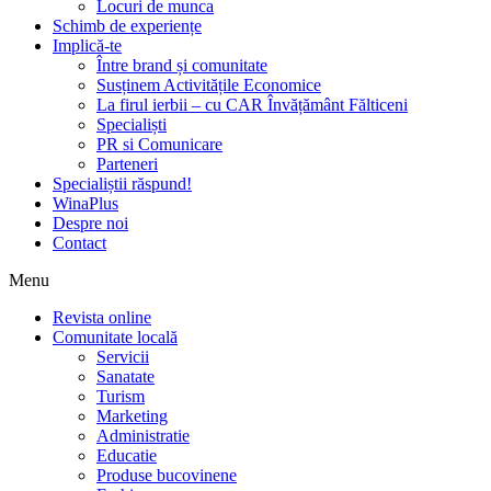
Locuri de munca
Schimb de experiențe
Implică-te
Între brand și comunitate
Susținem Activitățile Economice
La firul ierbii – cu CAR Învățământ Fălticeni
Specialiști
PR si Comunicare
Parteneri
Specialiștii răspund!
WinaPlus
Despre noi
Contact
Menu
Revista online
Comunitate locală
Servicii
Sanatate
Turism
Marketing
Administratie
Educatie
Produse bucovinene