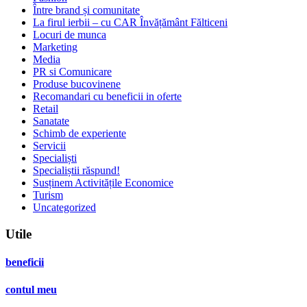
Între brand și comunitate
La firul ierbii – cu CAR Învățământ Fălticeni
Locuri de munca
Marketing
Media
PR si Comunicare
Produse bucovinene
Recomandari cu beneficii in oferte
Retail
Sanatate
Schimb de experiente
Servicii
Specialiști
Specialiștii răspund!
Susținem Activitățile Economice
Turism
Uncategorized
Utile
beneficii
contul meu