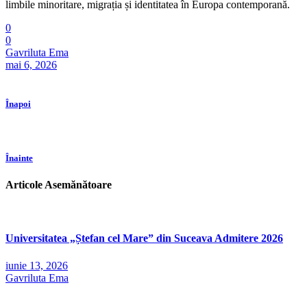
limbile minoritare, migrația și identitatea în Europa contemporană.
0
0
Gavriluta Ema
mai 6, 2026
Înapoi
Înainte
Articole Asemănătoare
Universitatea „Ștefan cel Mare” din Suceava Admitere 2026
iunie 13, 2026
Gavriluta Ema