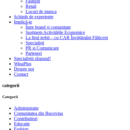
Fashion
Retail
Locuri de munca
Schimb de experiențe
Implică-te
Între brand și comunitate
Susținem Activitățile Economice
La firul ierbii – cu CAR Învățământ Fălticeni
Specialiști
PR si Comunicare
Parteneri
Specialiștii răspund!
WinaPlus
Despre noi
Contact
categorii
Categorii
Administratie
Comunitatea din Bucovina
Contribuitori
Educatie
Fashion