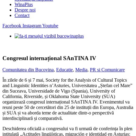
WinaPlus
Despre noi
Contact
Facebook
Instagram
Youtube
Congresul internațional SAnTINA IV
Comunitatea din Bucovina
,
Educatie
,
Media
,
PR si Comunicare
În zilele de 6 și 7 mai, Society for the Analysis of Cultural Topics
and Linguistic Identities n’Asturies, Universitatea „Ștefan cel Mare”
din Suceava, Universidade de Vigo (Spania), University of
California, Riverside, și Oklahoma State University (SUA)
organizează congresul internațional SAnTINA IV. Evenimentul va
reuni peste 50 de cercetători din 25 de instituții din Europa, Australia
și SUA și va aborda teme de actualitate dintr-o perspectivă
interdisciplinară și comparativă.
Deschiderea oficială a congresului va fi urmată de conferința în plen
intitulată „Actitudes lingüísticas, migración e identidad en Asturias: