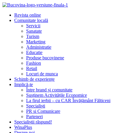
Revista online
Comunitate locală
Servicii
Sanatate
Turism
Marketing
Administratie
Educatie
Produse bucovinene
Fashion
Retail
Locuri de munca
Schimb de experiențe
Implică-te
Între brand și comunitate
Susținem Activitățile Economice
La firul ierbii – cu CAR Învățământ Fălticeni
Specialiști
PR si Comunicare
Parteneri
Specialiștii răspund!
WinaPlus
Despre noi