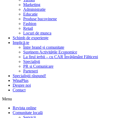
Marketing
Administratie
Educatie
Produse bucovinene
Fashion
Retail
Locuri de munca
Schimb de experiențe
Implică-te
Între brand și comunitate
Susținem Activitățile Economice
La firul ierbii – cu CAR Învățământ Fălticeni
Specialiști
PR si Comunicare
Parteneri
Specialiștii răspund!
WinaPlus
Despre noi
Contact
Menu
Revista online
Comunitate locală
Servicii