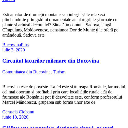
Ești amator de drumeții montane sau iubești să te relaxezi
plimbându-te prin grădini ornamentale atent îngrijite și ornate cu
plante și arbuști decorativi? Situată în comuna Sadova, lângă
Cîmpulung Moldovenesc, pensiunea Dor de Munte ți le oferă pe
amândouă. Sadova este
BucowinaPlus
iulie 3, 2020
Circuitul lacurilor milenare din Bucovina
Comunitatea din Bucovina
,
Turism
Bucovina este de poveste. La fel este și întreaga Românie, iar modul
cel mai oportun și profitabil prin care localitățile rurale atât de
frumoase ale României pot fi dezvoltate este, conform profesorului
Marcel Mândrescu, gruparea sub forma unor axe de
Cerasela Ciobanu
iunie 18, 2020