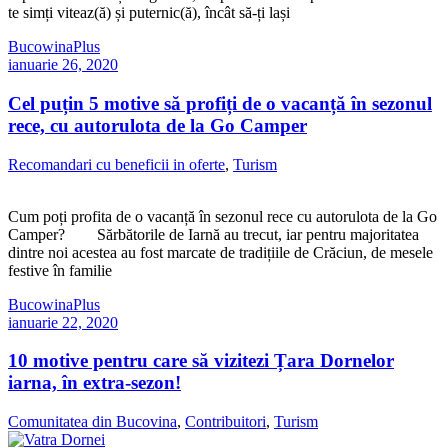
te simți viteaz(ă) și puternic(ă), încât să-ți lași
BucowinaPlus
ianuarie 26, 2020
Cel puțin 5 motive să profiți de o vacanță în sezonul
rece, cu autorulota de la Go Camper
Recomandari cu beneficii in oferte
,
Turism
Cum poți profita de o vacanță în sezonul rece cu autorulota de la Go
Camper? Sărbătorile de Iarnă au trecut, iar pentru majoritatea
dintre noi acestea au fost marcate de tradițiile de Crăciun, de mesele
festive în familie
BucowinaPlus
ianuarie 22, 2020
10 motive pentru care să vizitezi Țara Dornelor
iarna, în extra-sezon!
Comunitatea din Bucovina
,
Contribuitori
,
Turism