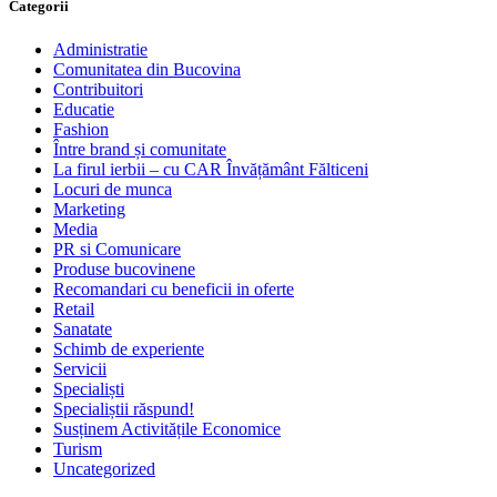
Categorii
Administratie
Comunitatea din Bucovina
Contribuitori
Educatie
Fashion
Între brand și comunitate
La firul ierbii – cu CAR Învățământ Fălticeni
Locuri de munca
Marketing
Media
PR si Comunicare
Produse bucovinene
Recomandari cu beneficii in oferte
Retail
Sanatate
Schimb de experiente
Servicii
Specialiști
Specialiștii răspund!
Susținem Activitățile Economice
Turism
Uncategorized