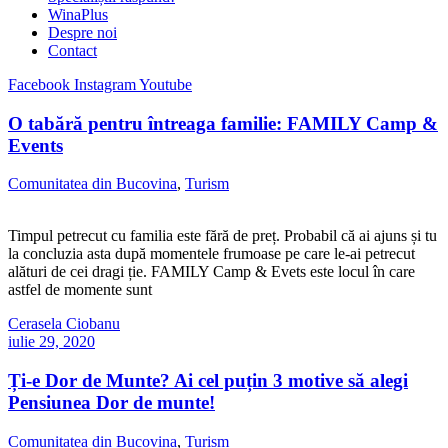
WinaPlus
Despre noi
Contact
Facebook
Instagram
Youtube
O tabără pentru întreaga familie: FAMILY Camp &
Events
Comunitatea din Bucovina
,
Turism
Timpul petrecut cu familia este fără de preț. Probabil că ai ajuns și tu
la concluzia asta după momentele frumoase pe care le-ai petrecut
alături de cei dragi ție. FAMILY Camp & Evets este locul în care
astfel de momente sunt
Cerasela Ciobanu
iulie 29, 2020
Ți-e Dor de Munte? Ai cel puțin 3 motive să alegi
Pensiunea Dor de munte!
Comunitatea din Bucovina
,
Turism