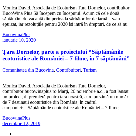
Monica David, Asociația de Ecoturism Țara Dornelor, contribuitor
BucoWina Plus Să începem cu începutul! Acum că cele două
săptămâni de vacanță din perioada sărbătorilor de iarnă s-au
epuizat, iar rezoluțiile pentru 2020 își intră în drepturi, de ce să nu
BucowinaPlus
ianuarie 10, 2020
Țara Dornelor, parte a proiectului “Săptămânile
ecoturistice ale României – 7 filme, în 7 săptămâni”
Comunitatea din Bucovina
,
Contribuitori
,
Turism
Monica David, Asociația de Ecoturism Țara Dornelor,
contributor bucowinaplus.ro Marți, 26 noiembrie a.c., a fost lansat
un proiect, în premieră pentru țara noastră, care prezintă un număr
de 7 destinații ecoturistice din România, în cadrul
campaniei: “Săptămânile ecoturistice ale României – 7 filme,
BucowinaPlus
decembrie 12, 2019