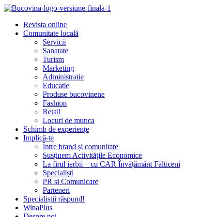
Revista online
Comunitate locală
Servicii
Sanatate
Turism
Marketing
Administratie
Educatie
Produse bucovinene
Fashion
Retail
Locuri de munca
Schimb de experiențe
Implică-te
Între brand și comunitate
Susținem Activitățile Economice
La firul ierbii – cu CAR Învățământ Fălticeni
Specialiști
PR si Comunicare
Parteneri
Specialiștii răspund!
WinaPlus
Despre noi