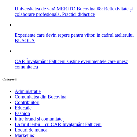
Universitatea de vară MERITO Bucovina #8: Reflexivitate și
colaborare profesională. Practici didactice
Experiențe care devin repere pentru viitor, în cadrul atelierului
BUSOLA
CAR Învățământ Fălticeni susține evenimentele care unesc
comunitatea
Categorii
Administratie
Comunitatea din Bucovina
Contribuitori
Educatie
Fashion
Între brand și comunitate
La firul ierbii – cu CAR Învățământ Fălticeni
Locuri de munca
Marketing