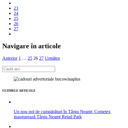
23
24
25
26
27
Navigare în articole
Anterior
1
…
25
26
27
Următor
ULTIMELE ARTICOLE
Un nou pol de cumpărături în Târgu Neamț: Cometex
inaugurează Târgu Neamț Retail Park