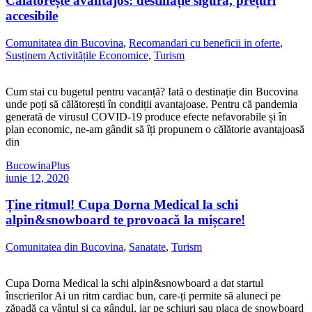
Călătorește avantajos: destinație sigură, prețuri
accesibile
Comunitatea din Bucovina
,
Recomandari cu beneficii in oferte
,
Susținem Activitățile Economice
,
Turism
Cum stai cu bugetul pentru vacanță? Iată o destinație din Bucovina
unde poți să călătorești în condiții avantajoase. Pentru că pandemia
generată de virusul COVID-19 produce efecte nefavorabile și în
plan economic, ne-am gândit să îți propunem o călătorie avantajoasă
din
BucowinaPlus
iunie 12, 2020
Ține ritmul! Cupa Dorna Medical la schi
alpin&snowboard te provoacă la mișcare!
Comunitatea din Bucovina
,
Sanatate
,
Turism
Cupa Dorna Medical la schi alpin&snowboard a dat startul
înscrierilor Ai un ritm cardiac bun, care-ți permite să aluneci pe
zăpadă ca vântul și ca gândul, iar pe schiuri sau placa de snowboard