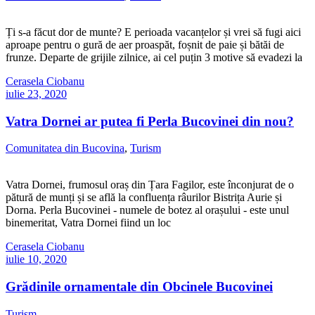
Ți s-a făcut dor de munte? E perioada vacanțelor și vrei să fugi aici
aproape pentru o gură de aer proaspăt, foșnit de paie și bătăi de
frunze. Departe de grijile zilnice, ai cel puțin 3 motive să evadezi la
Cerasela Ciobanu
iulie 23, 2020
Vatra Dornei ar putea fi Perla Bucovinei din nou?
Comunitatea din Bucovina
,
Turism
Vatra Dornei, frumosul oraș din Țara Fagilor, este înconjurat de o
pătură de munți și se află la confluența râurilor Bistrița Aurie și
Dorna. Perla Bucovinei - numele de botez al orașului - este unul
binemeritat, Vatra Dornei fiind un loc
Cerasela Ciobanu
iulie 10, 2020
Grădinile ornamentale din Obcinele Bucovinei
Turism