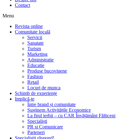
Contact
Menu
Revista online
Comunitate locală
Servicii
Sanatate
Turism
Marketing
Administratie
Educatie
Produse bucovinene
Fashion
Retail
Locuri de munca
Schimb de experiențe
Implică-te
Între brand și comunitate
Susținem Activitățile Economice
La firul ierbii – cu CAR Învățământ Fălticeni
Specialiști
PR si Comunicare
Parteneri
Specialiștii răspund!