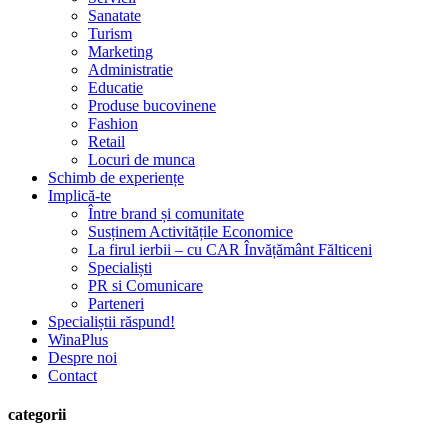
Sanatate
Turism
Marketing
Administratie
Educatie
Produse bucovinene
Fashion
Retail
Locuri de munca
Schimb de experiențe
Implică-te
Între brand și comunitate
Susținem Activitățile Economice
La firul ierbii – cu CAR Învățământ Fălticeni
Specialiști
PR si Comunicare
Parteneri
Specialiștii răspund!
WinaPlus
Despre noi
Contact
categorii