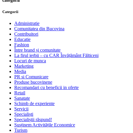
categorii
Categorii
Administratie
Comunitatea din Bucovina
Contribuitori
Educatie
Fashion
Între brand și comunitate
La firul ierbii – cu CAR Învățământ Fălticeni
Locuri de munca
Marketing
Media
PR si Comunicare
Produse bucovinene
Recomandari cu beneficii in oferte
Retail
Sanatate
Schimb de experiente
Servicii
Specialiști
Specialiștii răspund!
Susținem Activitățile Economice
Turism