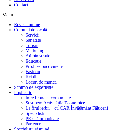
Contact
Menu
Revista online
Comunitate locală
Servicii
Sanatate
Turism
Marketing
Administratie
Educatie
Produse bucovinene
Fashion
Retail
Locuri de munca
Schimb de experiențe
Implică-te
Între brand și comunitate
Susținem Activitățile Economice
La firul ierbii – cu CAR Învățământ Fălticeni
Specialiști
PR si Comunicare
Parteneri
Specialiștii răspund!