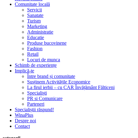
Comunitate locală
Servicii
Sanatate
Turism
Marketing
Administratie
Educatie
Produse bucovinene
Fashion
Retail
Locuri de munca
Schimb de experiențe
Implică-te
Între brand și comunitate
Susținem Activitățile Economice
La firul ierbii – cu CAR Învățământ Fălticeni
Specialiști
PR si Comunicare
Parteneri
Specialiștii răspund!
WinaPlus
Despre noi
Contact