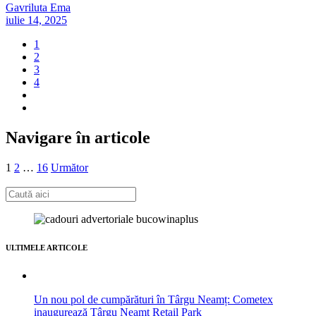
Gavriluta Ema
iulie 14, 2025
1
2
3
4
Navigare în articole
1
2
…
16
Următor
ULTIMELE ARTICOLE
Un nou pol de cumpărături în Târgu Neamț: Cometex
inaugurează Târgu Neamț Retail Park