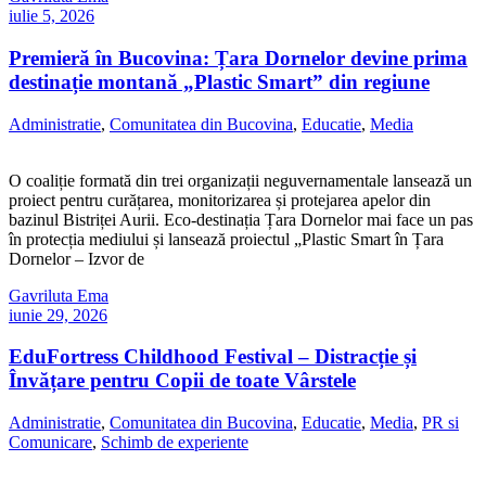
iulie 5, 2026
Premieră în Bucovina: Țara Dornelor devine prima
destinație montană „Plastic Smart” din regiune
Administratie
,
Comunitatea din Bucovina
,
Educatie
,
Media
O coaliție formată din trei organizații neguvernamentale lansează un
proiect pentru curățarea, monitorizarea și protejarea apelor din
bazinul Bistriței Aurii. Eco-destinația Țara Dornelor mai face un pas
în protecția mediului și lansează proiectul „Plastic Smart în Țara
Dornelor – Izvor de
Gavriluta Ema
iunie 29, 2026
EduFortress Childhood Festival – Distracție și
Învățare pentru Copii de toate Vârstele
Administratie
,
Comunitatea din Bucovina
,
Educatie
,
Media
,
PR si
Comunicare
,
Schimb de experiente