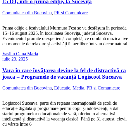
15 DJ, într-o primă ediție, la Sucevița
Comunitatea din Bucovina
,
PR si Comunicare
Prima ediție a festivalului Murmura Fest se va desfășura în perioada
15–16 august 2025, în localitatea Sucevița, județul Suceava.
Evenimentul promite o experiență completă, ce combină muzica live
cu momente de relaxare și activități în aer liber, într-un decor natural
Vasiliu Oana Maria
iulie 23, 2025
Vara în care învățarea devine la fel de distractivă ca
joaca – Programele de vacanță Logiscool Suceava
Comunitatea din Bucovina
,
Educatie
,
Media
,
PR si Comunicare
Logiscool Suceava, parte din rețeaua internațională de școli de
educație digitală și programare pentru copii și adolescenți, a dat
startul programelor educaționale de vară, oferind o alternativă
inteligentă și distractivă la vacanța clasică. Până pe 31 august, elevii
cu vârste între 6