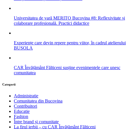
Universitatea de vară MERITO Bucovina #8: Reflexivitate și
colaborare profesională. Practici didactice
Experiențe care devin repere pentru viitor, în cadrul atelierului
BUSOLA
CAR Învățământ Fălticeni susține evenimentele care unesc
comunitatea
Categorii
Administratie
Comunitatea din Bucovina
Contribuitori
Educatie
Fashion
Între brand și comunitate
La firul ierbii – cu CAR Învățământ Fălticeni