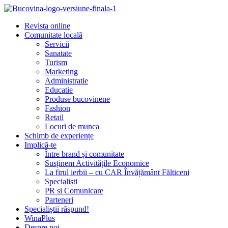
Revista online
Comunitate locală
Servicii
Sanatate
Turism
Marketing
Administratie
Educatie
Produse bucovinene
Fashion
Retail
Locuri de munca
Schimb de experiențe
Implică-te
Între brand și comunitate
Susținem Activitățile Economice
La firul ierbii – cu CAR Învățământ Fălticeni
Specialiști
PR si Comunicare
Parteneri
Specialiștii răspund!
WinaPlus
Despre noi