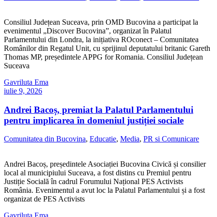
Consiliul Județean Suceava, prin OMD Bucovina a participat la
evenimentul „Discover Bucovina”, organizat în Palatul
Parlamentului din Londra, la inițiativa ROconect – Comunitatea
Românilor din Regatul Unit, cu sprijinul deputatului britanic Gareth
Thomas MP, președintele APPG for Romania. Consiliul Județean
Suceava
Gavriluta Ema
iulie 9, 2026
Andrei Bacoș, premiat la Palatul Parlamentului
pentru implicarea în domeniul justiției sociale
Comunitatea din Bucovina
,
Educatie
,
Media
,
PR si Comunicare
Andrei Bacoș, președintele Asociației Bucovina Civică și consilier
local al municipiului Suceava, a fost distins cu Premiul pentru
Justiție Socială în cadrul Forumului Național PES Activists
România. Evenimentul a avut loc la Palatul Parlamentului și a fost
organizat de PES Activists
Gavriluta Ema