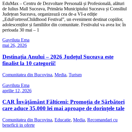
EduMax – Centru de Dezvoltare Personală și Profesională, alături
de Iulius Mall Suceava, Primăria Municipiului Suceava și Consiliul
Județean Suceava, organizează cea de-a VI-a ediție
„EduFortressChildhood Festival”, un eveniment destinat copiilor,
adolescenților și familiilor din comunitate. Festivalul va avea loc în
perioada 30 mai – 1
Gavriluta Ema
mai 26, 2026
Destinația Anului – 2026 Județul Suceava este
finalist la 10 categorii!
Comunitatea din Bucovina
,
Media
,
Turism
Gavriluta Ema
aprilie 12, 2026
CAR Învățământ Fălticeni: Promoția de Sărbători
care aduce 35.000 lei mai aproape de dorințele tale
Comunitatea din Bucovina
,
Educatie
,
Media
,
Recomandari cu
beneficii in oferte