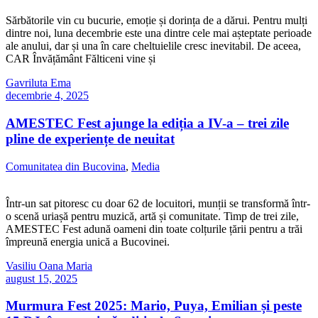
Sărbătorile vin cu bucurie, emoție și dorința de a dărui. Pentru mulți
dintre noi, luna decembrie este una dintre cele mai așteptate perioade
ale anului, dar și una în care cheltuielile cresc inevitabil. De aceea,
CAR Învățământ Fălticeni vine și
Gavriluta Ema
decembrie 4, 2025
AMESTEC Fest ajunge la ediția a IV-a – trei zile
pline de experiențe de neuitat
Comunitatea din Bucovina
,
Media
Într-un sat pitoresc cu doar 62 de locuitori, munții se transformă într-
o scenă uriașă pentru muzică, artă și comunitate. Timp de trei zile,
AMESTEC Fest adună oameni din toate colțurile țării pentru a trăi
împreună energia unică a Bucovinei.
Vasiliu Oana Maria
august 15, 2025
Murmura Fest 2025: Mario, Puya, Emilian și peste