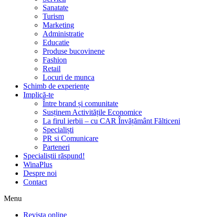
Sanatate
Turism
Marketing
Administratie
Educatie
Produse bucovinene
Fashion
Retail
Locuri de munca
Schimb de experiențe
Implică-te
Între brand și comunitate
Susținem Activitățile Economice
La firul ierbii – cu CAR Învățământ Fălticeni
Specialiști
PR si Comunicare
Parteneri
Specialiștii răspund!
WinaPlus
Despre noi
Contact
Menu
Revista online