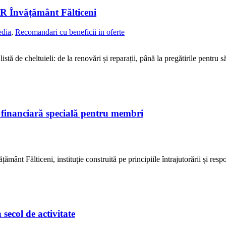
AR Învățământ Fălticeni
dia
,
Recomandari cu beneficii in oferte
istă de cheltuieli: de la renovări și reparații, până la pregătirile pentr
financiară specială pentru membri
nt Fălticeni, instituție construită pe principiile întrajutorării și respo
secol de activitate