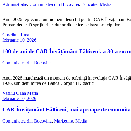
Administratie
,
Comunitatea din Bucovina
,
Educatie
,
Media
Anul 2026 reprezintă un moment deosebit pentru CAR Învățământ Fălticen
Primar, dedicată sprijinirii cadrelor didactice pe baza principiilor
Gavriluta Ema
februarie 10, 2026
100 de ani de CAR Învățământ Fălticeni: a 30-a sucu
Comunitatea din Bucovina
Anul 2026 marchează un moment de referință în evoluția CAR Învățământ Fă
1926, sub denumirea de Banca Corpului Didactic
Vasiliu Oana Maria
februarie 10, 2026
CAR Învățământ Fălticeni, mai aproape de comunitat
Comunitatea din Bucovina
,
Marketing
,
Media