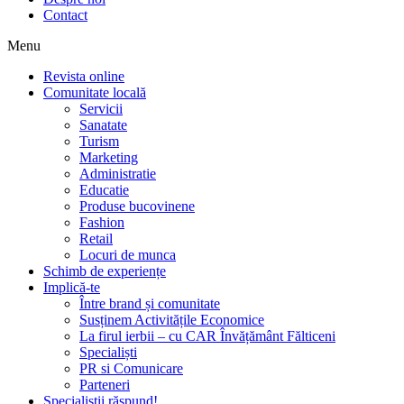
Contact
Menu
Revista online
Comunitate locală
Servicii
Sanatate
Turism
Marketing
Administratie
Educatie
Produse bucovinene
Fashion
Retail
Locuri de munca
Schimb de experiențe
Implică-te
Între brand și comunitate
Susținem Activitățile Economice
La firul ierbii – cu CAR Învățământ Fălticeni
Specialiști
PR si Comunicare
Parteneri
Specialiștii răspund!