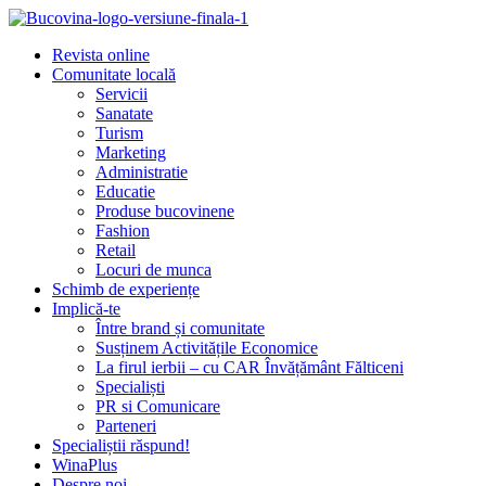
Revista online
Comunitate locală
Servicii
Sanatate
Turism
Marketing
Administratie
Educatie
Produse bucovinene
Fashion
Retail
Locuri de munca
Schimb de experiențe
Implică-te
Între brand și comunitate
Susținem Activitățile Economice
La firul ierbii – cu CAR Învățământ Fălticeni
Specialiști
PR si Comunicare
Parteneri
Specialiștii răspund!
WinaPlus
Despre noi