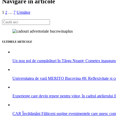
Navigare în articole
1
2
…
7
Următor
ULTIMELE ARTICOLE
Un nou pol de cumpărături în Târgu Neamț: Cometex inaugure
Universitatea de vară MERITO Bucovina #8: Reflexivitate și col
Experiențe care devin repere pentru viitor, în cadrul atelieru
CAR Învățământ Fălticeni susține evenimentele care unesc com