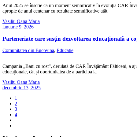
Anul 2025 se înscrie ca un moment semnificativ în evoluția CAR Învățăm
apropie de anul centenar cu rezultate semnificative atât
Vasiliu Oana Maria
ianuarie 9, 2026
Parteneriate care susțin dezvoltarea educațională a co
Comunitatea din Bucovina
,
Educatie
Campania „Bani cu rost”, derulată de CAR Învățământ Fălticeni, a ajun
educaționale, cât și oportunitatea de a participa la
Vasiliu Oana Maria
decembrie 13, 2025
1
2
3
4