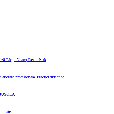
ază Târgu Neamț Retail Park
aborare profesională. Practici didactice
lui BUSOLA
unitatea