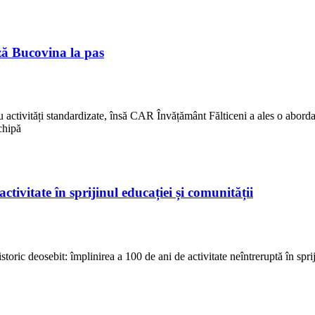
ă Bucovina la pas
 activități standardizate, însă CAR Învățământ Fălticeni a ales o abordar
echipă
ivitate în sprijinul educației și comunității
ric deosebit: împlinirea a 100 de ani de activitate neîntreruptă în sprij