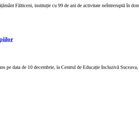
ânt Fălticeni, instituție cu 99 de ani de activitate neîntreruptă în dome
piilor
s pe data de 10 decembrie, la Centrul de Educație Incluzivă Suceava, ală