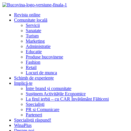
Revista online
Comunitate locală
Servicii
Sanatate
Turism
Marketing
Administratie
Educatie
Produse bucovinene
Fashion
Retail
Locuri de munca
Schimb de experiențe
Implică-te
Între brand și comunitate
Susținem Activitățile Economice
La firul ierbii – cu CAR Învățământ Fălticeni
Specialiști
PR si Comunicare
Parteneri
Specialiștii răspund!
WinaPlus
Despre noi