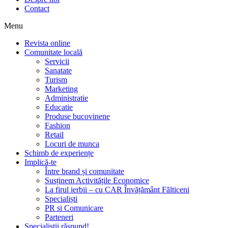
Contact
Menu
Revista online
Comunitate locală
Servicii
Sanatate
Turism
Marketing
Administratie
Educatie
Produse bucovinene
Fashion
Retail
Locuri de munca
Schimb de experiențe
Implică-te
Între brand și comunitate
Susținem Activitățile Economice
La firul ierbii – cu CAR Învățământ Fălticeni
Specialiști
PR si Comunicare
Parteneri
Specialiștii răspund!