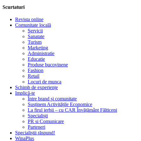
Scurtaturi
Revista online
Comunitate locală
Servicii
Sanatate
Turism
Marketing
Administratie
Educatie
Produse bucovinene
Fashion
Retail
Locuri de munca
Schimb de experiențe
Implică-te
Între brand și comunitate
Susținem Activitățile Economice
La firul ierbii – cu CAR Învățământ Fălticeni
Specialiști
PR si Comunicare
Parteneri
Specialiștii răspund!
WinaPlus