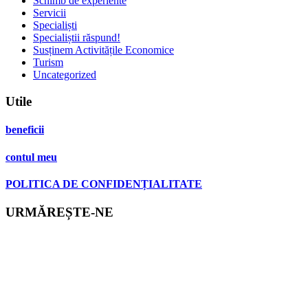
Schimb de experiente
Servicii
Specialiști
Specialiștii răspund!
Susținem Activitățile Economice
Turism
Uncategorized
Utile
beneficii
contul meu
POLITICA DE CONFIDENȚIALITATE
URMĂREȘTE-NE