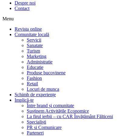
Despre noi
Contact
Menu
Revista online
Comunitate locală
Servicii
Sanatate
Turism
Marketing
Administratie
Educatie
Produse bucovinene
Fashion
Retail
Locuri de munca
Schimb de experiențe
Implică-te
Între brand și comunitate
Susținem Activitățile Economice
La firul ierbii – cu CAR Învățământ Fălticeni
Specialiști
PR si Comunicare
Parteneri