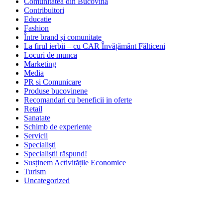
Comunitatea din Bucovina
Contribuitori
Educatie
Fashion
Între brand și comunitate
La firul ierbii – cu CAR Învățământ Fălticeni
Locuri de munca
Marketing
Media
PR si Comunicare
Produse bucovinene
Recomandari cu beneficii in oferte
Retail
Sanatate
Schimb de experiente
Servicii
Specialiști
Specialiștii răspund!
Susținem Activitățile Economice
Turism
Uncategorized