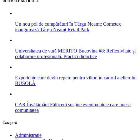
ULTIMELE ARTICOLE
Un nou pol de cumpărături în Târgu Neamț: Cometex
inaugurează Târgu Neamț Retail Park
Universitatea de vară MERITO Bucovina #8: Reflexivitate și
colaborare profesională. Practici didactice
Experiențe care devin repere pentru viitor, în cadrul atelierului
BUSOLA
CAR Învățământ Fălticeni susține evenimentele care unesc
comunitatea
Categorii
Administratie