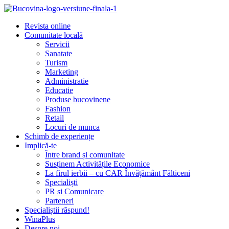
Revista online
Comunitate locală
Servicii
Sanatate
Turism
Marketing
Administratie
Educatie
Produse bucovinene
Fashion
Retail
Locuri de munca
Schimb de experiențe
Implică-te
Între brand și comunitate
Susținem Activitățile Economice
La firul ierbii – cu CAR Învățământ Fălticeni
Specialiști
PR si Comunicare
Parteneri
Specialiștii răspund!
WinaPlus
Despre noi