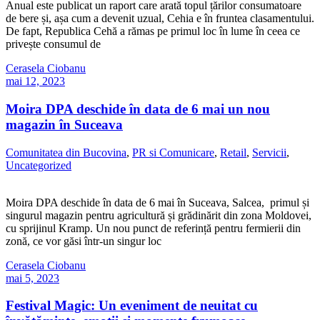
Anual este publicat un raport care arată topul țărilor consumatoare
de bere și, așa cum a devenit uzual, Cehia e în fruntea clasamentului.
De fapt, Republica Cehă a rămas pe primul loc în lume în ceea ce
privește consumul de
Cerasela Ciobanu
mai 12, 2023
Moira DPA deschide în data de 6 mai un nou
magazin în Suceava
Comunitatea din Bucovina
,
PR si Comunicare
,
Retail
,
Servicii
,
Uncategorized
Moira DPA deschide în data de 6 mai în Suceava, Salcea, primul și
singurul magazin pentru agricultură și grădinărit din zona Moldovei,
cu sprijinul Kramp. Un nou punct de referință pentru fermierii din
zonă, ce vor găsi într-un singur loc
Cerasela Ciobanu
mai 5, 2023
Festival Magic: Un eveniment de neuitat cu