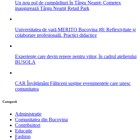
Un nou pol de cumpărături în Târgu Neamț: Cometex
inaugurează Târgu Neamț Retail Park
Universitatea de vară MERITO Bucovina #8: Reflexivitate și
colaborare profesională. Practici didactice
Experiențe care devin repere pentru viitor, în cadrul atelierului
BUSOLA
CAR Învățământ Fălticeni susține evenimentele care unesc
comunitatea
Categorii
Administratie
Comunitatea din Bucovina
Contribuitori
Educatie
Fashion