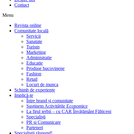
Contact
Menu
Revista online
Comunitate locală
Servicii
Sanatate
Turism
Marketing
Administratie
Educatie
Produse bucovinene
Fashion
Retail
Locuri de munca
Schimb de experiențe
Implică-te
Între brand și comunitate
Susținem Activitățile Economice
La firul ierbii – cu CAR Învățământ Fălticeni
Specialiști
PR si Comunicare
Parteneri
Specialiștii răspund!