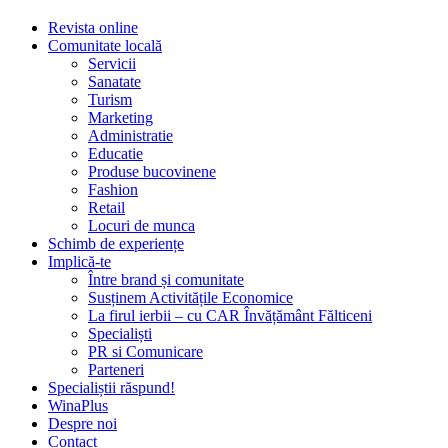
Revista online
Comunitate locală
Servicii
Sanatate
Turism
Marketing
Administratie
Educatie
Produse bucovinene
Fashion
Retail
Locuri de munca
Schimb de experiențe
Implică-te
Între brand și comunitate
Susținem Activitățile Economice
La firul ierbii – cu CAR Învățământ Fălticeni
Specialiști
PR si Comunicare
Parteneri
Specialiștii răspund!
WinaPlus
Despre noi
Contact