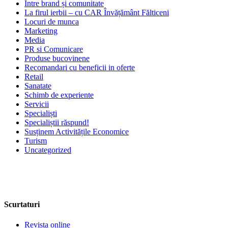
Între brand și comunitate
La firul ierbii – cu CAR Învățământ Fălticeni
Locuri de munca
Marketing
Media
PR si Comunicare
Produse bucovinene
Recomandari cu beneficii in oferte
Retail
Sanatate
Schimb de experiente
Servicii
Specialiști
Specialiștii răspund!
Susținem Activitățile Economice
Turism
Uncategorized
Scurtaturi
Revista online