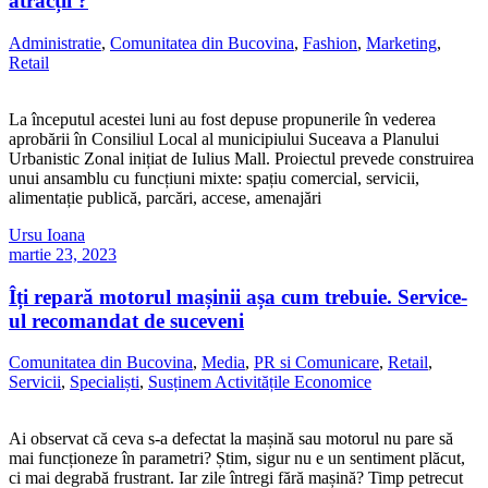
atracții ?
Administratie
,
Comunitatea din Bucovina
,
Fashion
,
Marketing
,
Retail
La începutul acestei luni au fost depuse propunerile în vederea
aprobării în Consiliul Local al municipiului Suceava a Planului
Urbanistic Zonal inițiat de Iulius Mall. Proiectul prevede construirea
unui ansamblu cu funcțiuni mixte: spațiu comercial, servicii,
alimentație publică, parcări, accese, amenajări
Ursu Ioana
martie 23, 2023
Îți repară motorul mașinii așa cum trebuie. Service-
ul recomandat de suceveni
Comunitatea din Bucovina
,
Media
,
PR si Comunicare
,
Retail
,
Servicii
,
Specialiști
,
Susținem Activitățile Economice
Ai observat că ceva s-a defectat la mașină sau motorul nu pare să
mai funcționeze în parametri? Știm, sigur nu e un sentiment plăcut,
ci mai degrabă frustrant. Iar zile întregi fără mașină? Timp petrecut