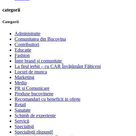
categorii
Categorii
Administratie
Comunitatea din Bucovina
Contribuitori
Educatie
Fashion
Între brand și comunitate
La firul ierbii – cu CAR Învățământ Fălticeni
Locuri de munca
Marketing
Media
PR si Comunicare
Produse bucovinene
Recomandari cu beneficii in oferte
Retail
Sanatate
Schimb de experiente
Servicii
Specialiști
Specialiștii răspund!