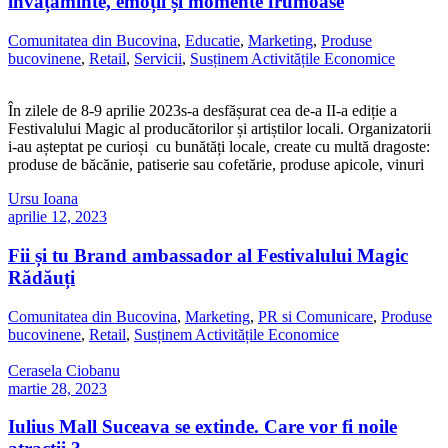
învățăminte, emoții și momente frumoase
Comunitatea din Bucovina
,
Educatie
,
Marketing
,
Produse
bucovinene
,
Retail
,
Servicii
,
Susținem Activitățile Economice
În zilele de 8-9 aprilie 2023s-a desfășurat cea de-a II-a ediție a
Festivalului Magic al producătorilor și artiștilor locali. Organizatorii
i-au așteptat pe curioși cu bunătăți locale, create cu multă dragoste:
produse de băcănie, patiserie sau cofetărie, produse apicole, vinuri
Ursu Ioana
aprilie 12, 2023
Fii și tu Brand ambassador al Festivalului Magic
Rădăuți
Comunitatea din Bucovina
,
Marketing
,
PR si Comunicare
,
Produse
bucovinene
,
Retail
,
Susținem Activitățile Economice
Cerasela Ciobanu
martie 28, 2023
Iulius Mall Suceava se extinde. Care vor fi noile