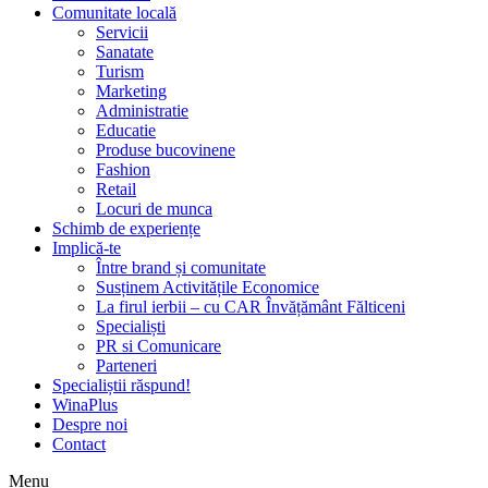
Comunitate locală
Servicii
Sanatate
Turism
Marketing
Administratie
Educatie
Produse bucovinene
Fashion
Retail
Locuri de munca
Schimb de experiențe
Implică-te
Între brand și comunitate
Susținem Activitățile Economice
La firul ierbii – cu CAR Învățământ Fălticeni
Specialiști
PR si Comunicare
Parteneri
Specialiștii răspund!
WinaPlus
Despre noi
Contact
Menu