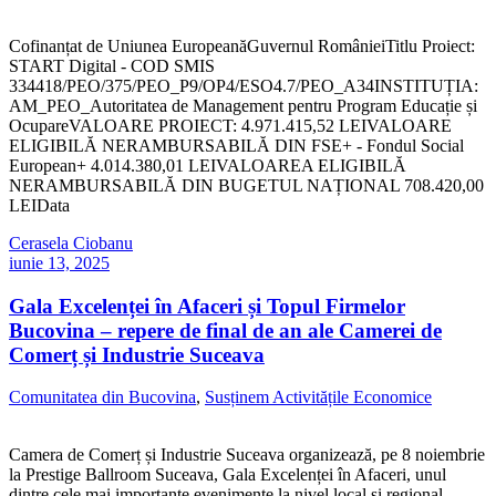
Cofinanțat de Uniunea EuropeanăGuvernul RomânieiTitlu Proiect:
START Digital - COD SMIS
334418/PEO/375/PEO_P9/OP4/ESO4.7/PEO_A34INSTITUȚIA:
AM_PEO_Autoritatea de Management pentru Program Educație și
OcupareVALOARE PROIECT: 4.971.415,52 LEIVALOARE
ELIGIBILĂ NERAMBURSABILĂ DIN FSE+ - Fondul Social
European+ 4.014.380,01 LEIVALOAREA ELIGIBILĂ
NERAMBURSABILĂ DIN BUGETUL NAȚIONAL 708.420,00
LEIData
Cerasela Ciobanu
iunie 13, 2025
Gala Excelenței în Afaceri și Topul Firmelor
Bucovina – repere de final de an ale Camerei de
Comerț și Industrie Suceava
Comunitatea din Bucovina
,
Susținem Activitățile Economice
Camera de Comerț și Industrie Suceava organizează, pe 8 noiembrie
la Prestige Ballroom Suceava, Gala Excelenței în Afaceri, unul
dintre cele mai importante evenimente la nivel local și regional