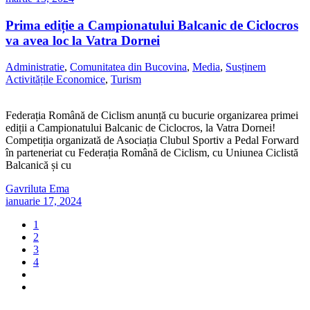
Prima ediție a Campionatului Balcanic de Ciclocros
va avea loc la Vatra Dornei
Administratie
,
Comunitatea din Bucovina
,
Media
,
Susținem
Activitățile Economice
,
Turism
Federația Română de Ciclism anunță cu bucurie organizarea primei
ediții a Campionatului Balcanic de Ciclocros, la Vatra Dornei!
Competiția organizată de Asociația Clubul Sportiv a Pedal Forward
în parteneriat cu Federația Română de Ciclism, cu Uniunea Ciclistă
Balcanică și cu
Gavriluta Ema
ianuarie 17, 2024
1
2
3
4