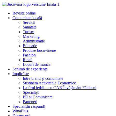
Revista online
Comunitate locală
Servicii
Sanatate
Turism
Marketing
Administratie
Educatie
Produse bucovinene
Fashion
Retail
Locuri de munca
Schimb de experiențe
Implică-te
Între brand și comunitate
Susținem Activitățile Economice
La firul ierbii – cu CAR Învățământ Fălticeni
Specialiști
PR si Comunicare
Parteneri
Specialiștii răspund!
WinaPlus
Despre noi