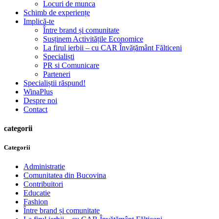
Locuri de munca
Schimb de experiențe
Implică-te
Între brand și comunitate
Susținem Activitățile Economice
La firul ierbii – cu CAR Învățământ Fălticeni
Specialiști
PR si Comunicare
Parteneri
Specialiștii răspund!
WinaPlus
Despre noi
Contact
categorii
Categorii
Administratie
Comunitatea din Bucovina
Contribuitori
Educatie
Fashion
Între brand și comunitate