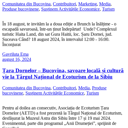
Comunitatea din Bucovina
,
Contribuitori
,
Marketing
,
Media
,
Produse bucovinene
,
Susținem Activitățile Economice
,
Turism
În 18 august, te invităm la a doua ediție a Brunch la înălțime - o
escapadă savuroasă, într-un ținut îndepărtat! Unde? Complexul
turistic Haita Land, din sat Gura Haitii, loc. Șaru Dornei, jud.
Suceava Când? 18 august 2024, în intervalul 12:00 - 16:00.
Înconjurat
Gavriluta Ema
august 16, 2024
Țara Dornelor – Bucovina, savoare locală și cultură
vie la Târgul Național de Ecoturism de la Sibiu
Comunitatea din Bucovina
,
Contribuitori
,
Media
,
Produse
bucovinene
,
Susținem Activitățile Economice
,
Turism
Pentru al doilea an consecutiv, Asociația de Ecoturism Țara
Dornelor (AETD) a fost prezentă la Târgul Național de Ecoturism,
desfășurat la Muzeul Astra din Sibiu între 17 și 19 mai 2024.
Evenimentul, parte din programul „Anii Drumeției”, sprijinit de