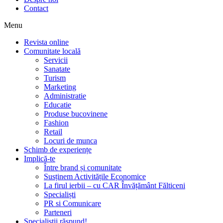
Contact
Menu
Revista online
Comunitate locală
Servicii
Sanatate
Turism
Marketing
Administratie
Educatie
Produse bucovinene
Fashion
Retail
Locuri de munca
Schimb de experiențe
Implică-te
Între brand și comunitate
Susținem Activitățile Economice
La firul ierbii – cu CAR Învățământ Fălticeni
Specialiști
PR si Comunicare
Parteneri
Specialiștii răspund!