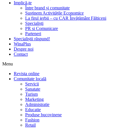
Implică-te
Între brand și comunitate
Susținem Activitățile Economice
La firul ierbii – cu CAR Învățământ Fălticeni
Specialiști
PR si Comunicare
Parteneri
Specialiștii răspund!
WinaPlus
Despre noi
Contact
Menu
Revista online
Comunitate locală
Servicii
Sanatate
Turism
Marketing
Administratie
Educatie
Produse bucovinene
Fashion
Retail