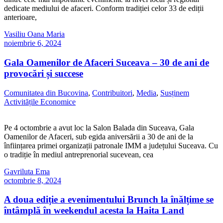
dedicate mediului de afaceri. Conform tradiției celor 33 de ediții
anterioare,
Vasiliu Oana Maria
noiembrie 6, 2024
Gala Oamenilor de Afaceri Suceava – 30 de ani de
provocări și succese
Comunitatea din Bucovina
,
Contribuitori
,
Media
,
Susținem
Activitățile Economice
Pe 4 octombrie a avut loc la Salon Balada din Suceava, Gala
Oamenilor de Afaceri, sub egida aniversării a 30 de ani de la
înființarea primei organizații patronale IMM a județului Suceava. Cu
o tradiție în mediul antreprenorial sucevean, cea
Gavriluta Ema
octombrie 8, 2024
A doua ediție a evenimentului Brunch la înălțime se
întâmplă în weekendul acesta la Haita Land