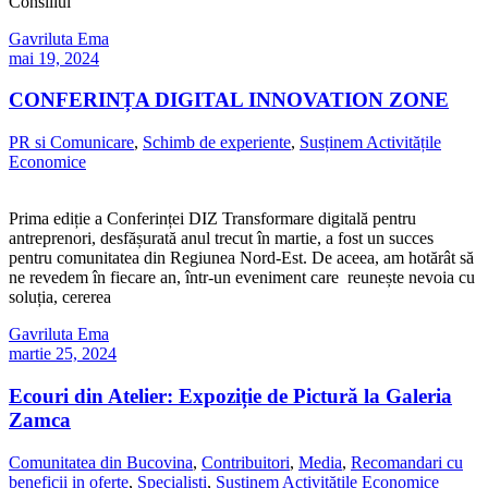
Consiliul
Gavriluta Ema
mai 19, 2024
CONFERINȚA DIGITAL INNOVATION ZONE
PR si Comunicare
,
Schimb de experiente
,
Susținem Activitățile
Economice
Prima ediție a Conferinței DIZ Transformare digitală pentru
antreprenori, desfășurată anul trecut în martie, a fost un succes
pentru comunitatea din Regiunea Nord-Est. De aceea, am hotărât să
ne revedem în fiecare an, într-un eveniment care reunește nevoia cu
soluția, cererea
Gavriluta Ema
martie 25, 2024
Ecouri din Atelier: Expoziție de Pictură la Galeria
Zamca
Comunitatea din Bucovina
,
Contribuitori
,
Media
,
Recomandari cu
beneficii in oferte
,
Specialiști
,
Susținem Activitățile Economice