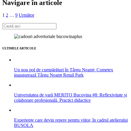
Navigare în articole
1
2
…
9
Următor
ULTIMELE ARTICOLE
Un nou pol de cumpărături în Târgu Neamț: Cometex
inaugurează Târgu Neamț Retail Park
Universitatea de vară MERITO Bucovina #8: Reflexivitate și
colaborare profesională. Practici didactice
Experiențe care devin repere pentru viitor, în cadrul atelierului
BUSOLA