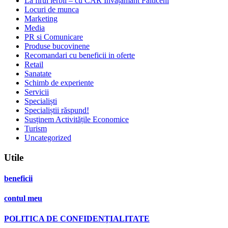
La firul ierbii – cu CAR Învățământ Fălticeni
Locuri de munca
Marketing
Media
PR si Comunicare
Produse bucovinene
Recomandari cu beneficii in oferte
Retail
Sanatate
Schimb de experiente
Servicii
Specialiști
Specialiștii răspund!
Susținem Activitățile Economice
Turism
Uncategorized
Utile
beneficii
contul meu
POLITICA DE CONFIDENȚIALITATE