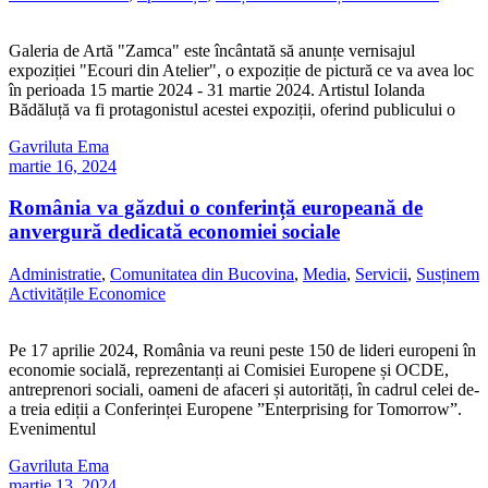
Galeria de Artă "Zamca" este încântată să anunțe vernisajul
expoziției "Ecouri din Atelier", o expoziție de pictură ce va avea loc
în perioada 15 martie 2024 - 31 martie 2024. Artistul Iolanda
Bădăluță va fi protagonistul acestei expoziții, oferind publicului o
Gavriluta Ema
martie 16, 2024
România va găzdui o conferință europeană de
anvergură dedicată economiei sociale
Administratie
,
Comunitatea din Bucovina
,
Media
,
Servicii
,
Susținem
Activitățile Economice
Pe 17 aprilie 2024, România va reuni peste 150 de lideri europeni în
economie socială, reprezentanți ai Comisiei Europene și OCDE,
antreprenori sociali, oameni de afaceri și autorități, în cadrul celei de-
a treia ediții a Conferinței Europene ”Enterprising for Tomorrow”.
Evenimentul
Gavriluta Ema
martie 13, 2024