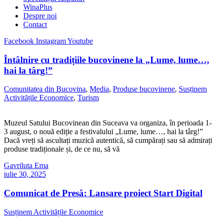
WinaPlus
Despre noi
Contact
Facebook
Instagram
Youtube
Întâlnire cu tradițiile bucovinene la „Lume, lume…,
hai la târg!”
Comunitatea din Bucovina
,
Media
,
Produse bucovinene
,
Susținem
Activitățile Economice
,
Turism
Muzeul Satului Bucovinean din Suceava va organiza, în perioada 1-
3 august, o nouă ediție a festivalului „Lume, lume…, hai la târg!”
Dacă vreți să ascultați muzică autentică, să cumpărați sau să admirați
produse tradiționale și, de ce nu, să vă
Gavriluta Ema
iulie 30, 2025
Comunicat de Presă: Lansare proiect Start Digital
Susținem Activitățile Economice