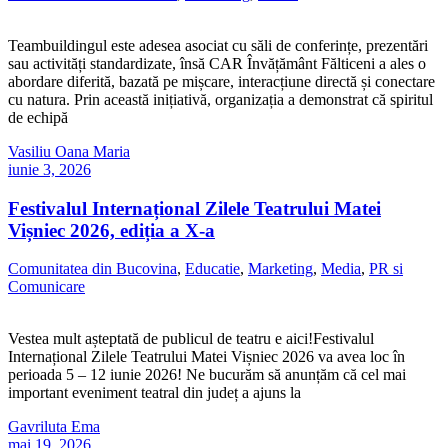
Teambuildingul este adesea asociat cu săli de conferințe, prezentări
sau activități standardizate, însă CAR Învățământ Fălticeni a ales o
abordare diferită, bazată pe mișcare, interacțiune directă și conectare
cu natura. Prin această inițiativă, organizația a demonstrat că spiritul
de echipă
Vasiliu Oana Maria
iunie 3, 2026
Festivalul Internațional Zilele Teatrului Matei
Vișniec 2026, ediția a X-a
Comunitatea din Bucovina
,
Educatie
,
Marketing
,
Media
,
PR si
Comunicare
Vestea mult așteptată de publicul de teatru e aici!Festivalul
Internațional Zilele Teatrului Matei Vișniec 2026 va avea loc în
perioada 5 – 12 iunie 2026! Ne bucurăm să anunțăm că cel mai
important eveniment teatral din județ a ajuns la
Gavriluta Ema
mai 19, 2026