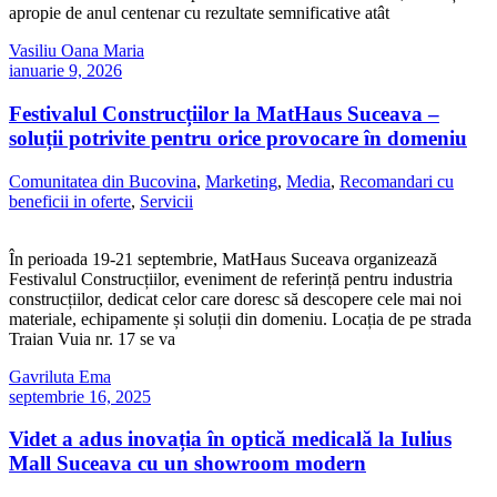
apropie de anul centenar cu rezultate semnificative atât
Vasiliu Oana Maria
ianuarie 9, 2026
Festivalul Construcțiilor la MatHaus Suceava –
soluții potrivite pentru orice provocare în domeniu
Comunitatea din Bucovina
,
Marketing
,
Media
,
Recomandari cu
beneficii in oferte
,
Servicii
În perioada 19-21 septembrie, MatHaus Suceava organizează
Festivalul Construcțiilor, eveniment de referință pentru industria
construcțiilor, dedicat celor care doresc să descopere cele mai noi
materiale, echipamente și soluții din domeniu. Locația de pe strada
Traian Vuia nr. 17 se va
Gavriluta Ema
septembrie 16, 2025
Videt a adus inovația în optică medicală la Iulius
Mall Suceava cu un showroom modern