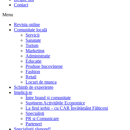
Contact
Menu
Revista online
Comunitate locală
Servicii
Sanatate
Turism
Marketing
Administratie
Educatie
Produse bucovinene
Fashion
Retail
Locuri de munca
Schimb de experiențe
Implică-te
Între brand și comunitate
Susținem Activitățile Economice
La firul ierbii – cu CAR Învățământ Fălticeni
Specialiști
PR si Comunicare
Parteneri
Specialiștii răspund!