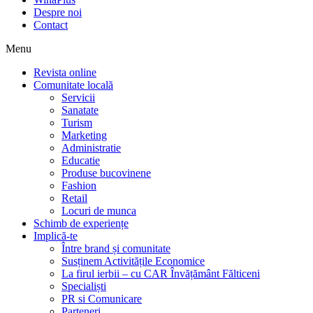
Despre noi
Contact
Menu
Revista online
Comunitate locală
Servicii
Sanatate
Turism
Marketing
Administratie
Educatie
Produse bucovinene
Fashion
Retail
Locuri de munca
Schimb de experiențe
Implică-te
Între brand și comunitate
Susținem Activitățile Economice
La firul ierbii – cu CAR Învățământ Fălticeni
Specialiști
PR si Comunicare
Parteneri