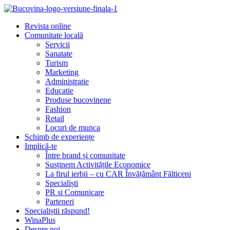
Revista online
Comunitate locală
Servicii
Sanatate
Turism
Marketing
Administratie
Educatie
Produse bucovinene
Fashion
Retail
Locuri de munca
Schimb de experiențe
Implică-te
Între brand și comunitate
Susținem Activitățile Economice
La firul ierbii – cu CAR Învățământ Fălticeni
Specialiști
PR si Comunicare
Parteneri
Specialiștii răspund!
WinaPlus
Despre noi