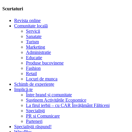
Scurtaturi
Revista online
Comunitate locală
Servicii
Sanatate
Turism
Marketing
Administratie
Educatie
Produse bucovinene
Fashion
Retail
Locuri de munca
Schimb de experiențe
Implică-te
Între brand și comunitate
Susținem Activitățile Economice
La firul ierbii – cu CAR Învățământ Fălticeni
Specialiști
PR si Comunicare
Parteneri
Specialiștii răspund!
WinaPlus