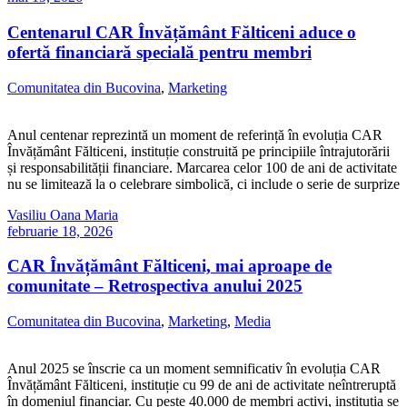
Centenarul CAR Învățământ Fălticeni aduce o
ofertă financiară specială pentru membri
Comunitatea din Bucovina
,
Marketing
Anul centenar reprezintă un moment de referință în evoluția CAR
Învățământ Fălticeni, instituție construită pe principiile întrajutorării
și responsabilității financiare. Marcarea celor 100 de ani de activitate
nu se limitează la o celebrare simbolică, ci include o serie de surprize
Vasiliu Oana Maria
februarie 18, 2026
CAR Învățământ Fălticeni, mai aproape de
comunitate – Retrospectiva anului 2025
Comunitatea din Bucovina
,
Marketing
,
Media
Anul 2025 se înscrie ca un moment semnificativ în evoluția CAR
Învățământ Fălticeni, instituție cu 99 de ani de activitate neîntreruptă
în domeniul financiar. Cu peste 40.000 de membri activi, instituția se