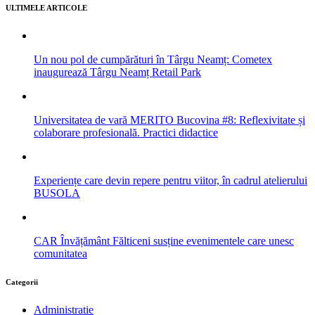
ULTIMELE ARTICOLE
Un nou pol de cumpărături în Târgu Neamț: Cometex
inaugurează Târgu Neamț Retail Park
Universitatea de vară MERITO Bucovina #8: Reflexivitate și
colaborare profesională. Practici didactice
Experiențe care devin repere pentru viitor, în cadrul atelierului
BUSOLA
CAR Învățământ Fălticeni susține evenimentele care unesc
comunitatea
Categorii
Administratie