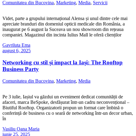
Comunitatea din Bucovina
,
Marketing
,
Media
,
Servicii
Videt, parte a grupului internațional Alensa și unul dintre cele mai
apreciate branduri din domeniul opticii medicale din România, a
inaugurat pe 6 august la Suceava un nou showroom din rețeaua
companiei. Magazinul din incinta Iulius Mall le oferă clienților
Gavriluta Ema
august 6, 2025
Networking cu stil și impact la Iași: The Rooftop
Business Party
Comunitatea din Bucovina
,
Marketing
,
Media
Pe 3 iulie, Iașiul va găzdui un eveniment dedicat comunității de
afaceri, marca BeSpoke, desfășurat într-un cadru neconvențional –
Biutiful Rooftop. Organizatorii propun un format care îmbină o
conferință de business cu o seară de networking într-un decor urban,
în
Vasiliu Oana Maria
iunie 25, 2025