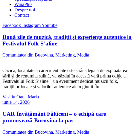
WinaPlus
Despre noi
Contact
Facebook
Instagram
Youtube
Două zile de muzică, tradiții și experiențe autentice la
Festivalul Folk S’aline
Comunitatea din Bucovina
,
Marketing
,
Media
Cacica, localitate a cărei identitate este strâns legată de exploatarea
sării și de renumita salină, va găzdui în această vară prima ediție a
Festivalului Folk S’aline – un eveniment dedicat muzicii folk,
tradițiilor locale și valorilor autentice ale regiunii. În
Vasiliu Oana Maria
iunie 14, 2026
CAR Învățământ Fălticeni – o echipă care
promovează Bucovina la pas
Comunitatea din Bucovina
,
Marketing
,
Media