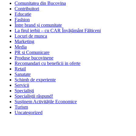
Comunitatea din Bucovina
Contribuitori
Educatie
Fashion
Între brand și comunitate
La firul ierbii – cu CAR Învățământ Fălticeni
Locuri de munca
Marketing
Media
PR si Comunicare
Produse bucovinene
Recomandari cu beneficii in oferte
Retail
Sanatate
Schimb de experiente
Servicii
Specialiști
Specialiștii răspund!
Susținem Activitățile Economice
Turism
Uncategorized