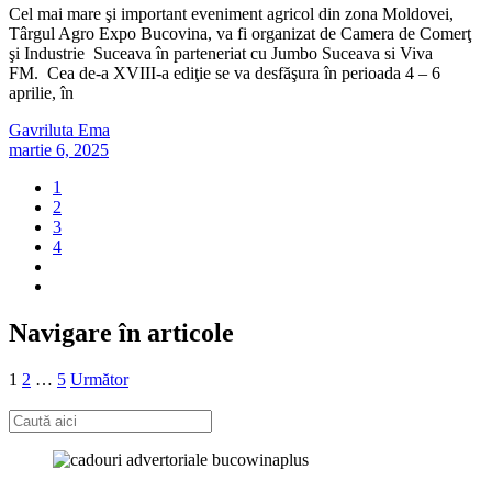
Cel mai mare şi important eveniment agricol din zona Moldovei,
Târgul Agro Expo Bucovina, va fi organizat de Camera de Comerţ
şi Industrie Suceava în parteneriat cu Jumbo Suceava si Viva
FM. Cea de-a XVIII-a ediţie se va desfăşura în perioada 4 – 6
aprilie, în
Gavriluta Ema
martie 6, 2025
1
2
3
4
Navigare în articole
1
2
…
5
Următor