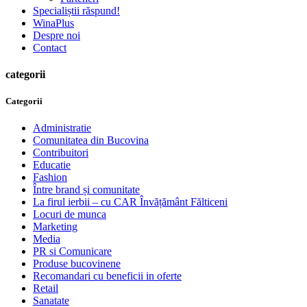
Specialiștii răspund!
WinaPlus
Despre noi
Contact
categorii
Categorii
Administratie
Comunitatea din Bucovina
Contribuitori
Educatie
Fashion
Între brand și comunitate
La firul ierbii – cu CAR Învățământ Fălticeni
Locuri de munca
Marketing
Media
PR si Comunicare
Produse bucovinene
Recomandari cu beneficii in oferte
Retail
Sanatate