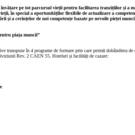
nvățare pe tot parcursul vieții pentru facilitarea tranzițiilor și a mo
ții, în special a oportunităților flexibile de actualizare a competen
ii și a cerințelor de noi competențe bazate pe nevoile pieței muncii,
entru piața muncii”
ative transpuse în 4 programe de formare prin care permit dobândirea de c
viziunii Rev. 2 CAEN 55. Hoteluri și facilități de cazare:
te