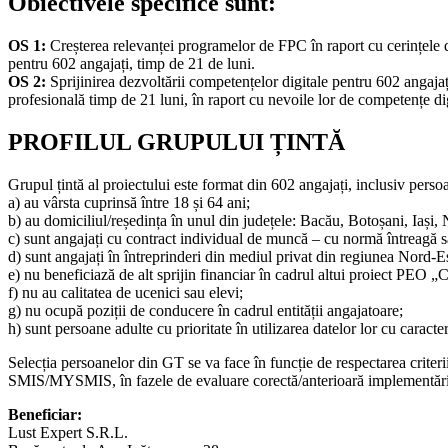
Obiectivele specifice sunt:
OS 1:
Creșterea relevanței programelor de FPC în raport cu cerințele de
pentru 602 angajați, timp de 21 de luni.
OS 2:
Sprijinirea dezvoltării competențelor digitale pentru 602 angaja
profesională timp de 21 luni, în raport cu nevoile lor de competențe di
PROFILUL GRUPULUI ȚINTĂ
Grupul țintă al proiectului este format din 602 angajați, inclusiv pers
a) au vârsta cuprinsă între 18 și 64 ani;
b) au domiciliul/reședința în unul din județele: Bacău, Botoșani, Iași,
c) sunt angajați cu contract individual de muncă – cu normă întreagă sa
d) sunt angajați în întreprinderi din mediul privat din regiunea Nord
e) nu beneficiază de alt sprijin financiar în cadrul altui proiect PE
f) nu au calitatea de ucenici sau elevi;
g) nu ocupă poziții de conducere în cadrul entității angajatoare;
h) sunt persoane adulte cu prioritate în utilizarea datelor lor cu carac
Selecția persoanelor din GT se va face în funcție de respectarea criteriil
SMIS/MYSMIS, în fazele de evaluare corectă/anterioară implementării ac
Beneficiar:
Lust Expert S.R.L.