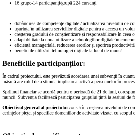
16 grupe-14 participanți/grupă 224 cursanți
dobândirea de competențe digitale / actualizarea nivelului de co
ușurința în utilizarea serviciilor digitale pentru a accesa un vo
creșterea gradului de conștientizare și responsabilizare în ceea ce
adaptabilitate la noua utilizare a tehnologiilor digitale în concor
eficiență managerială, reducerea erorilor și sporirea productivităț
beneficiile utilizării tehnologiei digitale la locul de muncă
Beneficiile participanților:
În cadrul proiectului, este prevăzută acordarea unei subvenții în cuantum
măsură are rolul de a stimula implicarea activă a persoanelor în proce
Sprijinul financiar se acordă pentru o perioadă de 21 de luni, corespun
muncii. Subvenția facilitează participarea grupului țintă la sesiuni de f
Obiectivul general al proiectului
constă în creșterea nivelului de co
cerințelor pieței și specifice domeniilor de activitate vizate, cu scopul 