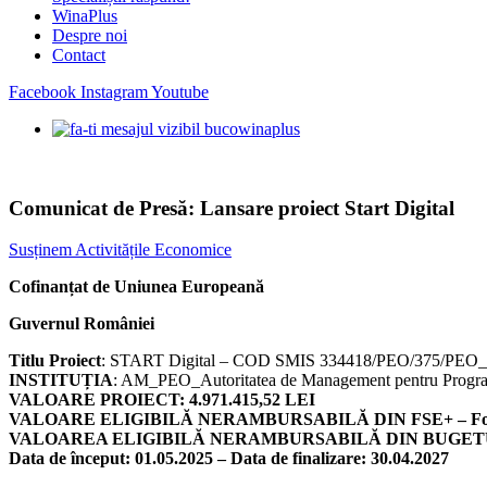
WinaPlus
Despre noi
Contact
Facebook
Instagram
Youtube
Comunicat de Presă: Lansare proiect Start Digital
Susținem Activitățile Economice
Cofinanțat de Uniunea Europeană
Guvernul României
Titlu Proiect
: START Digital – COD SMIS 334418/PEO/375/PE
INSTITUȚIA
: AM_PEO_Autoritatea de Management pentru Progra
VALOARE PROIECT: 4.971.415,52 LEI
VALOARE ELIGIBILĂ NERAMBURSABILĂ DIN FSE+ – Fondul 
VALOAREA ELIGIBILĂ NERAMBURSABILĂ DIN BUGETUL 
Data de început: 01.05.2025 – Data de finalizare: 30.04.2027