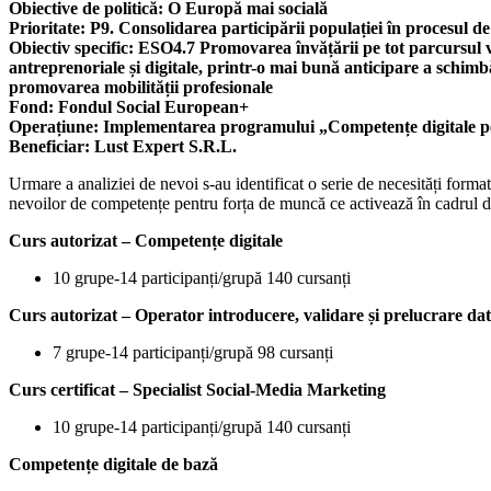
Obiective de politică: O Europă mai socială
Prioritate: P9. Consolidarea participării populației în procesul de î
Obiectiv specific: ESO4.7 Promovarea învățării pe tot parcursul vie
antreprenoriale și digitale, printr-o mai bună anticipare a schimbăr
promovarea mobilității profesionale
Fond: Fondul Social European+
Operațiune: Implementarea programului „Competențe digitale p
Beneficiar: Lust Expert S.R.L.
Urmare a analiziei de nevoi s-au identificat o serie de necesități form
nevoilor de competențe pentru forța de muncă ce activează în cadrul di
Curs autorizat – Competențe digitale
10 grupe-14 participanți/grupă 140 cursanți
Curs autorizat – Operator introducere, validare și prelucrare da
7 grupe-14 participanți/grupă 98 cursanți
Curs certificat – Specialist Social-Media Marketing
10 grupe-14 participanți/grupă 140 cursanți
Competențe digitale de bază