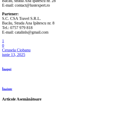
Bacău, strada Ana Ipătescu nr. 28
E-mail:
contact@lustexpert.ro
Partener:
S.C. CSA Travel S.R.L.
Bacău, Strada Ana Ipătescu nr. 8
Tel.: 0757 979 818
E-mail:
catalinls@gmail.com
1
0
Cerasela Ciobanu
iunie 13, 2025
Înapoi
Înainte
Articole Asemănătoare