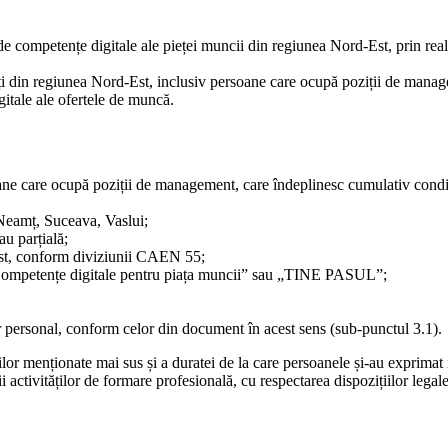
 competențe digitale ale pieței muncii din regiunea Nord-Est, prin reali
ți din regiunea Nord-Est, inclusiv persoane care ocupă poziții de manag
gitale ale ofertele de muncă.
oane care ocupă poziții de management, care îndeplinesc cumulativ condiț
 Neamț, Suceava, Vaslui;
u parțială;
-Est, conform diviziunii CAEN 55;
O „Competențe digitale pentru piața muncii” sau „TINE PASUL”;
ter personal, conform celor din document în acest sens (sub-punctul 3.1).
or menționate mai sus și a duratei de la care persoanele și-au exprimat inte
tivităților de formare profesională, cu respectarea dispozițiilor legal