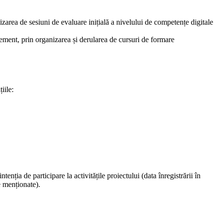
zarea de sesiuni de evaluare inițială a nivelului de competențe digitale
ement, prin organizarea și derularea de cursuri de formare
iile:
nția de participare la activitățile proiectului (data înregistrării în
e menționate).