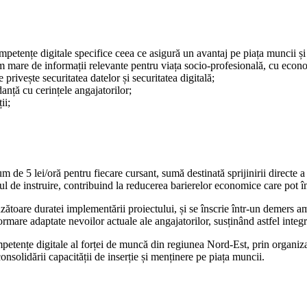
mpetențe digitale specifice ceea ce asigură un avantaj pe piața muncii și
lum mare de informații relevante pentru viața socio-profesională, cu econ
 privește securitatea datelor și securitatea digitală;
danță cu cerințele angajatorilor;
ii;
 de 5 lei/oră pentru fiecare cursant, sumă destinată sprijinirii directe a 
sul de instruire, contribuind la reducerea barierelor economice care pot 
zătoare duratei implementării proiectului, și se înscrie într-un demers a
ormare adaptate nevoilor actuale ale angajatorilor, susținând astfel integr
mpetențe digitale al forței de muncă din regiunea Nord-Est, prin organi
consolidării capacității de inserție și menținere pe piața muncii.