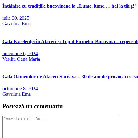
Întâlnire cu tradițiile bucovinene la „Lume, lume…, hai la târg!”
iulie 30, 2025
Gavriluta Ema
Gala Excelenței în Afaceri și Topul Firmelor Bucovina – repere d
noiembrie 6, 2024
Vasiliu Oana Maria
Gala Oamenilor de Afaceri Suceava – 30 de ani de provocări și s
octombrie 8, 2024
Gavriluta Ema
Postează un comentariu