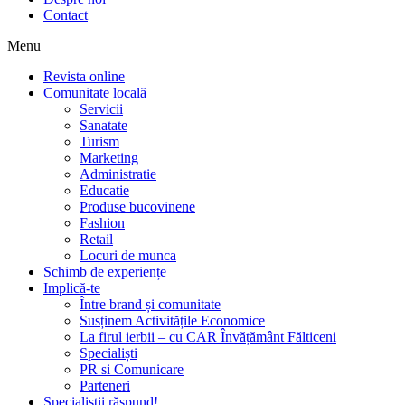
Contact
Menu
Revista online
Comunitate locală
Servicii
Sanatate
Turism
Marketing
Administratie
Educatie
Produse bucovinene
Fashion
Retail
Locuri de munca
Schimb de experiențe
Implică-te
Între brand și comunitate
Susținem Activitățile Economice
La firul ierbii – cu CAR Învățământ Fălticeni
Specialiști
PR si Comunicare
Parteneri
Specialiștii răspund!