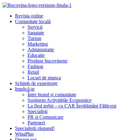
Revista online
Comunitate locală
Servicii
Sanatate
Turism
Marketing
Administratie
Educatie
Produse bucovinene
Fashion
Retail
Locuri de munca
Schimb de experiențe
Implică-te
Între brand și comunitate
Susținem Activitățile Economice
La firul ierbii – cu CAR Învățământ Fălticeni
Specialiști
PR si Comunicare
Parteneri
Specialiștii răspund!
WinaPlus
Despre noi