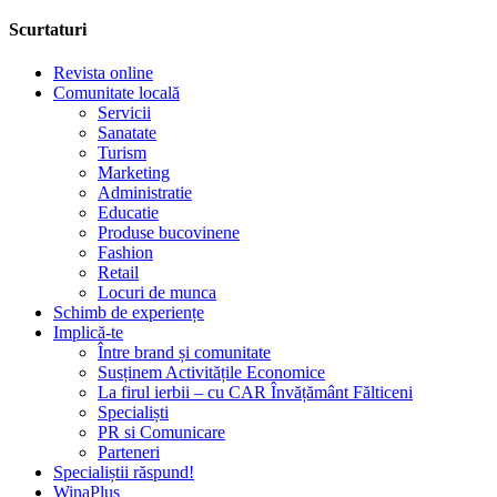
Scurtaturi
Revista online
Comunitate locală
Servicii
Sanatate
Turism
Marketing
Administratie
Educatie
Produse bucovinene
Fashion
Retail
Locuri de munca
Schimb de experiențe
Implică-te
Între brand și comunitate
Susținem Activitățile Economice
La firul ierbii – cu CAR Învățământ Fălticeni
Specialiști
PR si Comunicare
Parteneri
Specialiștii răspund!
WinaPlus