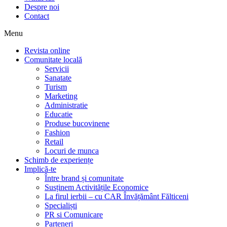
Despre noi
Contact
Menu
Revista online
Comunitate locală
Servicii
Sanatate
Turism
Marketing
Administratie
Educatie
Produse bucovinene
Fashion
Retail
Locuri de munca
Schimb de experiențe
Implică-te
Între brand și comunitate
Susținem Activitățile Economice
La firul ierbii – cu CAR Învățământ Fălticeni
Specialiști
PR si Comunicare
Parteneri