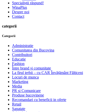
Specialiștii răspund!
WinaPlus
Despre noi
Contact
categorii
Categorii
Administratie
Comunitatea din Bucovina
Contribuitori
Educatie
Fashion
Între brand și comunitate
La firul ierbii – cu CAR Învățământ Fălticeni
Locuri de munca
Marketing
Media
PR si Comunicare
Produse bucovinene
Recomandari cu beneficii in oferte
Retail
Sanatate