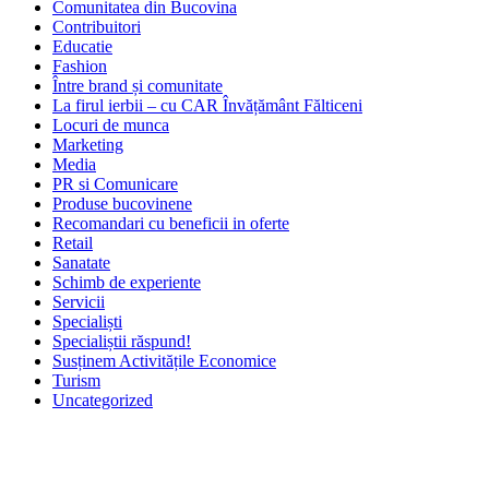
Comunitatea din Bucovina
Contribuitori
Educatie
Fashion
Între brand și comunitate
La firul ierbii – cu CAR Învățământ Fălticeni
Locuri de munca
Marketing
Media
PR si Comunicare
Produse bucovinene
Recomandari cu beneficii in oferte
Retail
Sanatate
Schimb de experiente
Servicii
Specialiști
Specialiștii răspund!
Susținem Activitățile Economice
Turism
Uncategorized