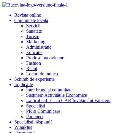
Revista online
Comunitate locală
Servicii
Sanatate
Turism
Marketing
Administratie
Educatie
Produse bucovinene
Fashion
Retail
Locuri de munca
Schimb de experiențe
Implică-te
Între brand și comunitate
Susținem Activitățile Economice
La firul ierbii – cu CAR Învățământ Fălticeni
Specialiști
PR si Comunicare
Parteneri
Specialiștii răspund!
WinaPlus
Despre noi