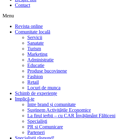
Contact
Menu
Revista online
Comunitate locală
Servicii
Sanatate
Turism
Marketing
Administratie
Educatie
Produse bucovinene
Fashion
Retail
Locuri de munca
Schimb de experiențe
Implică-te
Între brand și comunitate
Susținem Activitățile Economice
La firul ierbii – cu CAR Învățământ Fălticeni
Specialiști
PR si Comunicare
Parteneri
Specialiștii răspund!