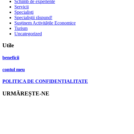
Schimb de experiente
Servicii
Specialiști
Specialiștii răspund!
Susținem Activitățile Economice
Turism
Uncategorized
Utile
beneficii
contul meu
POLITICA DE CONFIDENȚIALITATE
URMĂREȘTE-NE