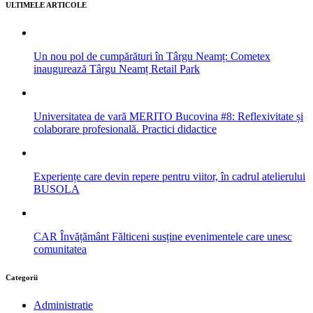
ULTIMELE ARTICOLE
Un nou pol de cumpărături în Târgu Neamț: Cometex
inaugurează Târgu Neamț Retail Park
Universitatea de vară MERITO Bucovina #8: Reflexivitate și
colaborare profesională. Practici didactice
Experiențe care devin repere pentru viitor, în cadrul atelierului
BUSOLA
CAR Învățământ Fălticeni susține evenimentele care unesc
comunitatea
Categorii
Administratie