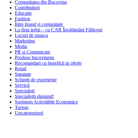
Comunitatea din Bucovina
Contribuitori
Educatie
Fashion
Între brand și comunitate
La firul ierbii – cu CAR Învățământ Fălticeni
Locuri de munca
Marketing
Media
PR si Comunicare
Produse bucovinene
Recomandari cu beneficii in oferte
Retail
Sanatate
Schimb de experiente
Servicii
Specialiști
Specialiștii răspund!
Susținem Activitățile Economice
Turism
Uncategorized