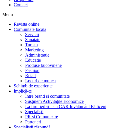
Contact
Menu
Revista online
Comunitate locală
Servicii
Sanatate
Turism
Marketing
Administratie
Educatie
Produse bucovinene
Fashion
Retail
Locuri de munca
Schimb de experiențe
Implică-te
Între brand și comunitate
Susținem Activitățile Economice
La firul ierbii – cu CAR Învățământ Fălticeni
Specialiști
PR si Comunicare
Parteneri
Specialiștii răspund!