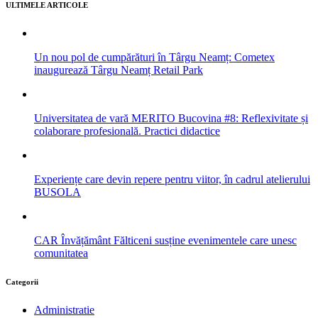
ULTIMELE ARTICOLE
Un nou pol de cumpărături în Târgu Neamț: Cometex
inaugurează Târgu Neamț Retail Park
Universitatea de vară MERITO Bucovina #8: Reflexivitate și
colaborare profesională. Practici didactice
Experiențe care devin repere pentru viitor, în cadrul atelierului
BUSOLA
CAR Învățământ Fălticeni susține evenimentele care unesc
comunitatea
Categorii
Administratie