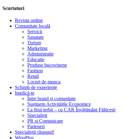
Scurtaturi
Revista online
Comunitate locală
Servicii
Sanatate
Turism
Marketing
Administratie
Educatie
Produse bucovinene
Fashion
Retail
Locuri de munca
Schimb de experiențe
Implică-te
Între brand și comunitate
Susținem Activitățile Economice
La firul ierbii – cu CAR Învățământ Fălticeni
Specialiști
PR si Comunicare
Parteneri
Specialiștii răspund!
WinaPlus