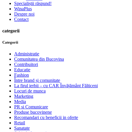
Specialiștii răspund!
WinaPlus
Despre noi
Contact
categorii
Categorii
Administratie
Comunitatea din Bucovina
Contribuitori
Educatie
Fashion
Între brand și comunitate
La firul ierbii – cu CAR Învățământ Fălticeni
Locuri de munca
Marketing
Media
PR si Comunicare
Produse bucovinene
Recomandari cu beneficii in oferte
Retail
Sanatate