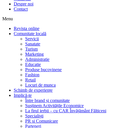
Despre noi
Contact
Menu
Revista online
Comunitate locală
Servicii
Sanatate
Turism
Marketing
Administratie
Educatie
Produse bucovinene
Fashion
Retail
Locuri de munca
Schimb de experiențe
Implică-te
Între brand și comunitate
Susținem Activitățile Economice
La firul ierbii – cu CAR Învățământ Fălticeni
Specialiști
PR si Comunicare
Parteneri