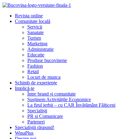
Revista online
Comunitate locală
Servicii
Sanatate
Turism
Marketing
Administratie
Educatie
Produse bucovinene
Fashion
Retail
Locuri de munca
Schimb de experiențe
Implică-te
Între brand și comunitate
Susținem Activitățile Economice
La firul ierbii – cu CAR Învățământ Fălticeni
Specialiști
PR si Comunicare
Parteneri
Specialiștii răspund!
WinaPlus
Despre noi