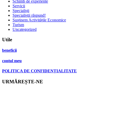
Schimb de experiente
Servicii
Specialiști
Specialiștii răspund!
Susținem Activitățile Economice
Turism
Uncategorized
Utile
beneficii
contul meu
POLITICA DE CONFIDENȚIALITATE
URMĂREȘTE-NE