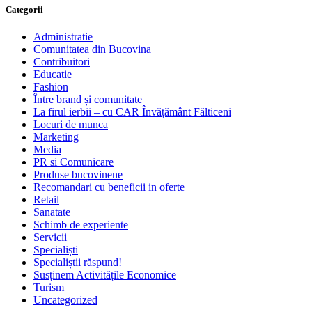
Categorii
Administratie
Comunitatea din Bucovina
Contribuitori
Educatie
Fashion
Între brand și comunitate
La firul ierbii – cu CAR Învățământ Fălticeni
Locuri de munca
Marketing
Media
PR si Comunicare
Produse bucovinene
Recomandari cu beneficii in oferte
Retail
Sanatate
Schimb de experiente
Servicii
Specialiști
Specialiștii răspund!
Susținem Activitățile Economice
Turism
Uncategorized