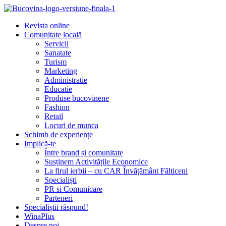
Revista online
Comunitate locală
Servicii
Sanatate
Turism
Marketing
Administratie
Educatie
Produse bucovinene
Fashion
Retail
Locuri de munca
Schimb de experiențe
Implică-te
Între brand și comunitate
Susținem Activitățile Economice
La firul ierbii – cu CAR Învățământ Fălticeni
Specialiști
PR si Comunicare
Parteneri
Specialiștii răspund!
WinaPlus
Despre noi