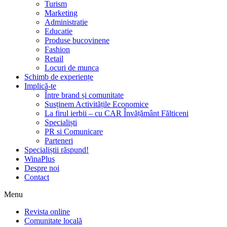
Turism
Marketing
Administratie
Educatie
Produse bucovinene
Fashion
Retail
Locuri de munca
Schimb de experiențe
Implică-te
Între brand și comunitate
Susținem Activitățile Economice
La firul ierbii – cu CAR Învățământ Fălticeni
Specialiști
PR si Comunicare
Parteneri
Specialiștii răspund!
WinaPlus
Despre noi
Contact
Menu
Revista online
Comunitate locală