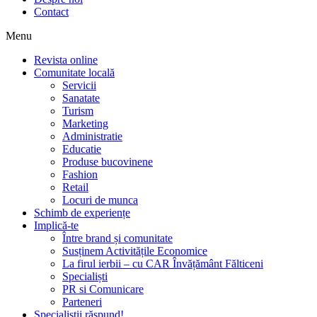
Contact
Menu
Revista online
Comunitate locală
Servicii
Sanatate
Turism
Marketing
Administratie
Educatie
Produse bucovinene
Fashion
Retail
Locuri de munca
Schimb de experiențe
Implică-te
Între brand și comunitate
Susținem Activitățile Economice
La firul ierbii – cu CAR Învățământ Fălticeni
Specialiști
PR si Comunicare
Parteneri
Specialiștii răspund!