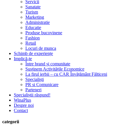
Servicii
Sanatate
Turism
Marketing
Administratie
Educatie
Produse bucovinene
Fashion
Retail
Locuri de munca
Schimb de experiențe
Implică-te
Între brand și comunitate
Susținem Activitățile Economice
La firul ierbii – cu CAR Învățământ Fălticeni
Specialiști
PR si Comunicare
Parteneri
Specialiștii răspund!
WinaPlus
Despre noi
Contact
categorii