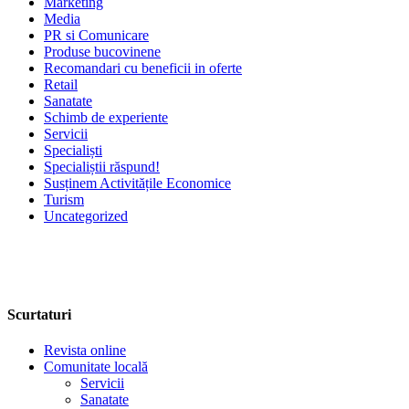
Marketing
Media
PR si Comunicare
Produse bucovinene
Recomandari cu beneficii in oferte
Retail
Sanatate
Schimb de experiente
Servicii
Specialiști
Specialiștii răspund!
Susținem Activitățile Economice
Turism
Uncategorized
Scurtaturi
Revista online
Comunitate locală
Servicii
Sanatate