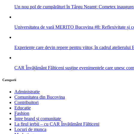
Un nou pol de cumpărături în Târgu Neamț: Cometex inaugure
Universitatea de vară MERITO Bucovina #8: Reflexivitate și col
Experiențe care devin repere pentru viitor, în cadrul atelieru
CAR Învățământ Fălticeni susține evenimentele care unesc com
Categorii
Administratie
Comunitatea din Bucovina
Contribuitori
Educatie
Fashion
Între brand și comunitate
La firul ierbii – cu CAR Învățământ Fălticeni
Locuri de munca