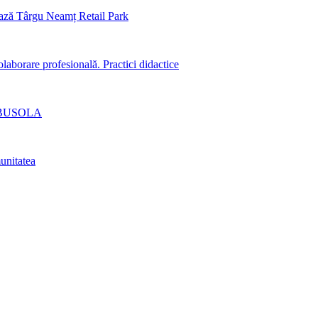
ază Târgu Neamț Retail Park
aborare profesională. Practici didactice
lui BUSOLA
unitatea