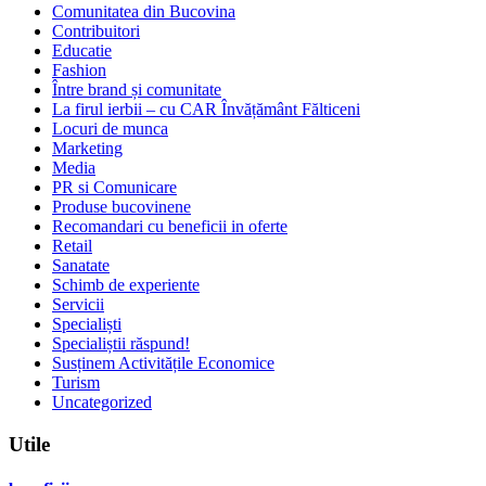
Comunitatea din Bucovina
Contribuitori
Educatie
Fashion
Între brand și comunitate
La firul ierbii – cu CAR Învățământ Fălticeni
Locuri de munca
Marketing
Media
PR si Comunicare
Produse bucovinene
Recomandari cu beneficii in oferte
Retail
Sanatate
Schimb de experiente
Servicii
Specialiști
Specialiștii răspund!
Susținem Activitățile Economice
Turism
Uncategorized
Utile