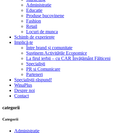
Administratie
Educatie
Produse bucovinene
Fashion
Retail
Locuri de munca
Schimb de experiențe
Implică-te
Între brand și comunitate
Susținem Activitățile Economice
La firul ierbii – cu CAR Învățământ Fălticeni
Specialiști
PR si Comunicare
Parteneri
Specialiștii răspund!
WinaPlus
Despre noi
Contact
categorii
Categorii
Administratie