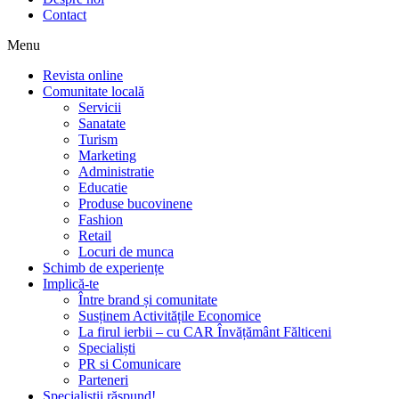
Contact
Menu
Revista online
Comunitate locală
Servicii
Sanatate
Turism
Marketing
Administratie
Educatie
Produse bucovinene
Fashion
Retail
Locuri de munca
Schimb de experiențe
Implică-te
Între brand și comunitate
Susținem Activitățile Economice
La firul ierbii – cu CAR Învățământ Fălticeni
Specialiști
PR si Comunicare
Parteneri
Specialiștii răspund!