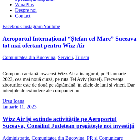
WinaPlus
Despre noi
Contact
Facebook
Instagram
Youtube
Aeroportul Internațional “Ștefan cel Mare” Suceava
tot mai ofertant pentru Wizz Air
Comunitatea din Bucovina
,
Servicii
,
Turism
Compania aeriană low-cost Wizz Air a inaugurat, pe 9 ianuarie
2023, cea mai nouă cursă, pe ruta Tel Aviv (Israel). Frecvența
zborurilor este de două pe săptămână, în zilele de luni și vineri. Dar
intențiile de extindere ale companiei nu
Ursu Ioana
ianuarie 11, 2023
Wizz Air își extinde activitățile pe Aeroportul
Suceava, Consiliul Județean pregătește noi investiții
Administratie
,
Comunitatea din Bucovina
,
PR si Comunicare