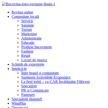
Revista online
Comunitate locală
Servicii
Sanatate
Turism
Marketing
Administratie
Educatie
Produse bucovinene
Fashion
Retail
Locuri de munca
Schimb de experiențe
Implică-te
Între brand și comunitate
Susținem Activitățile Economice
La firul ierbii – cu CAR Învățământ Fălticeni
Specialiști
PR si Comunicare
Parteneri
Specialiștii răspund!
WinaPlus
Despre noi