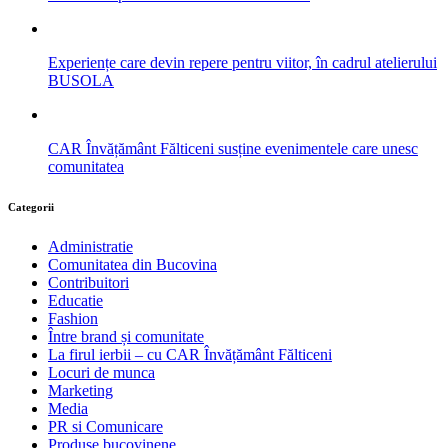
Experiențe care devin repere pentru viitor, în cadrul atelierului
BUSOLA
CAR Învățământ Fălticeni susține evenimentele care unesc
comunitatea
Categorii
Administratie
Comunitatea din Bucovina
Contribuitori
Educatie
Fashion
Între brand și comunitate
La firul ierbii – cu CAR Învățământ Fălticeni
Locuri de munca
Marketing
Media
PR si Comunicare
Produse bucovinene