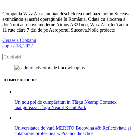
Compania Wizz Air a anunțat deschiderea unei baze noi în Suceava,
extinzându-și astfel operațiunile în România. Odată cu alocarea a
două noi aeronave moderne Airbus A321neo, Wizz Air oferă acum
11 rute către 7 țări de pe Aeroportul Suceava.Noile proiecte
Cerasela Ciobanu
august 18, 2022
ULTIMELE ARTICOLE
Un nou pol de cumpărături în Târgu Neamț: Cometex
inaugurează Târgu Neamț Retail Park
Universitatea de vară MERITO Bucovina #8: Reflexivitate și
colaborare profesională. Practici didactice