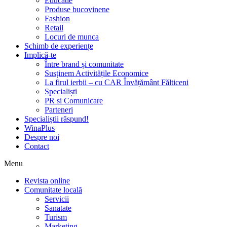
Educatie
Produse bucovinene
Fashion
Retail
Locuri de munca
Schimb de experiențe
Implică-te
Între brand și comunitate
Susținem Activitățile Economice
La firul ierbii – cu CAR Învățământ Fălticeni
Specialiști
PR si Comunicare
Parteneri
Specialiștii răspund!
WinaPlus
Despre noi
Contact
Menu
Revista online
Comunitate locală
Servicii
Sanatate
Turism
Marketing