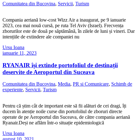
Comunitatea din Bucovina
,
Servicii
,
Turism
Compania aeriană low-cost Wizz Air a inaugurat, pe 9 ianuarie
2023, cea mai nouă cursă, pe ruta Tel Aviv (Israel). Frecvența
zborurilor este de două pe săptămână, în zilele de luni și vineri. Dar
intențiile de extindere ale companiei nu
Ursu Ioana
ianuarie 11, 2023
RYANAIR își extinde portofoliul de destinații
deservite de Aeroportul din Suceava
Comunitatea din Bucovina
,
Media
,
PR si Comunicare
,
Schimb de
experiente
,
Servicii
,
Turism
Pentru că știm cât de important este să fii alături de cei dragi, îți
ducem în atenție noile curse din portofoliul de zboruri directe
operate de pe Aeroportul din Suceava, de către compania aeriană
Ryanair.Deși ne aflăm într-o situație epidemiologică
Ursu Ioana
august 10, 2021