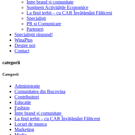
Între brand și comunitate
Susținem Activitățile Economice
La firul ierbii – cu CAR Învățământ Fălticeni
Specialiști
PR si Comunicare
Parteneri
Specialiștii răspund!
WinaPlus
Despre noi
Contact
categorii
Categorii
Administratie
Comunitatea din Bucovina
Contribuitori
Educatie
Fashion
Între brand și comunitate
La firul ierbii – cu CAR Învățământ Fălticeni
Locuri de munca
Marketing
Media