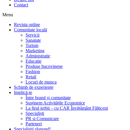
Contact
Menu
Revista online
Comunitate locală
Servicii
Sanatate
Turism
Marketing
Administratie
Educatie
Produse bucovinene
Fashion
Retail
Locuri de munca
Schimb de experiențe
Implică-te
Între brand și comunitate
Susținem Activitățile Economice
La firul ierbii – cu CAR Învățământ Fălticeni
Specialiști
PR si Comunicare
Parteneri
Specialiștii răspund!