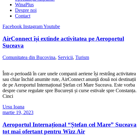
WinaPlus
Despre noi
Contact
Facebook
Instagram
Youtube
AirConnect își extinde activitatea pe Aeroportul
Suceava
Comunitatea din Bucovina
,
Servicii
,
Turism
Într-o perioadă în care unele companii aeriene își restrâng activitatea
sau chiar închid anumite rute, AirConnect anunță două noi destinații
de pe Aeroportul Internațional Ștefan cel Mare Suceava. Este vorba
despre curse regulate spre București și curse estivale spre Constanța.
Cinci
Ursu Ioana
martie 19, 2023
Aeroportul Internațional “Ștefan cel Mare” Suceava
tot mai ofertant pentru Wizz Air