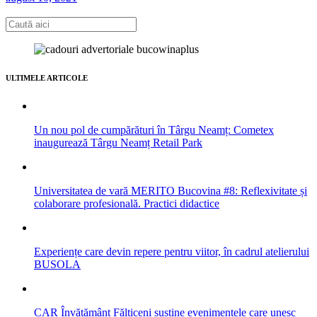
ULTIMELE ARTICOLE
Un nou pol de cumpărături în Târgu Neamț: Cometex
inaugurează Târgu Neamț Retail Park
Universitatea de vară MERITO Bucovina #8: Reflexivitate și
colaborare profesională. Practici didactice
Experiențe care devin repere pentru viitor, în cadrul atelierului
BUSOLA
CAR Învățământ Fălticeni susține evenimentele care unesc