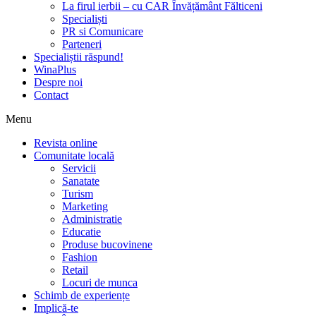
La firul ierbii – cu CAR Învățământ Fălticeni
Specialiști
PR si Comunicare
Parteneri
Specialiștii răspund!
WinaPlus
Despre noi
Contact
Menu
Revista online
Comunitate locală
Servicii
Sanatate
Turism
Marketing
Administratie
Educatie
Produse bucovinene
Fashion
Retail
Locuri de munca
Schimb de experiențe
Implică-te