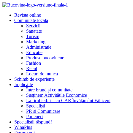
Revista online
Comunitate locală
Servicii
Sanatate
Turism
Marketing
Administratie
Educatie
Produse bucovinene
Fashion
Retail
Locuri de munca
Schimb de experiențe
Implică-te
Între brand și comunitate
Susținem Activitățile Economice
La firul ierbii – cu CAR Învățământ Fălticeni
Specialiști
PR si Comunicare
Parteneri
Specialiștii răspund!
WinaPlus
Despre noi