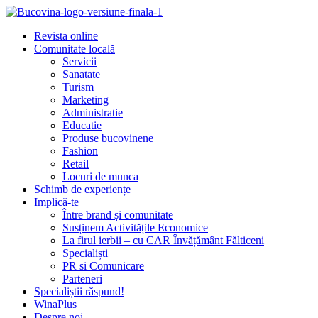
Revista online
Comunitate locală
Servicii
Sanatate
Turism
Marketing
Administratie
Educatie
Produse bucovinene
Fashion
Retail
Locuri de munca
Schimb de experiențe
Implică-te
Între brand și comunitate
Susținem Activitățile Economice
La firul ierbii – cu CAR Învățământ Fălticeni
Specialiști
PR si Comunicare
Parteneri
Specialiștii răspund!
WinaPlus
Despre noi