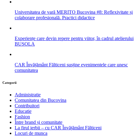
Universitatea de vară MERITO Bucovina #8: Reflexivitate și
colaborare profesională. Practici didactice
Experiențe care devin repere pentru viitor, în cadrul atelierului
BUSOLA
CAR Învățământ Fălticeni susține evenimentele care unesc
comunitatea
Categorii
Administratie
Comunitatea din Bucovina
Contribuitori
Educatie
Fashion
Între brand și comunitate
La firul ierbii – cu CAR Învățământ Fălticeni
Locuri de munca