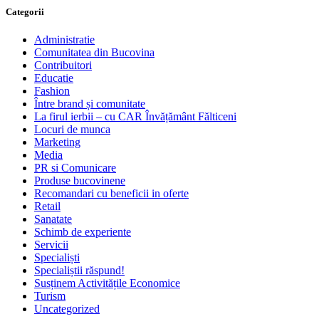
Categorii
Administratie
Comunitatea din Bucovina
Contribuitori
Educatie
Fashion
Între brand și comunitate
La firul ierbii – cu CAR Învățământ Fălticeni
Locuri de munca
Marketing
Media
PR si Comunicare
Produse bucovinene
Recomandari cu beneficii in oferte
Retail
Sanatate
Schimb de experiente
Servicii
Specialiști
Specialiștii răspund!
Susținem Activitățile Economice
Turism
Uncategorized