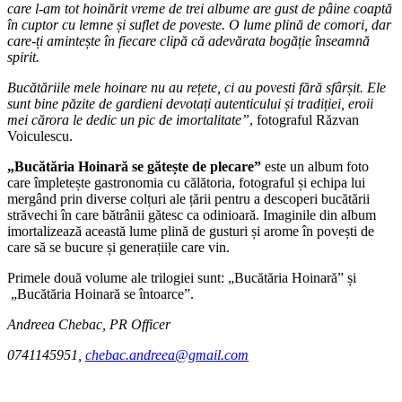
care l-am tot hoinărit vreme de trei albume are gust de pâine coaptă
în cuptor cu lemne și suflet de poveste. O lume plină de comori, dar
care-ți amintește în fiecare clipă că adevărata
bogăție
înseamnă
spirit.
Bucătăriile mele hoinare nu au
rețete
, ci au povesti fără sfârșit. Ele
sunt bine păzite de gardieni devotați autenticului și tradiției, eroii
mei cărora le dedic un pic de imortalitate”
, fotograful Răzvan
Voiculescu.
„Bucătăria Hoinară se gătește de plecare”
este un album foto
care împletește gastronomia cu călătoria, fotograful și echipa lui
mergând prin diverse colțuri ale țării pentru a descoperi bucătării
străvechi în care bătrânii gătesc ca odinioară. Imaginile din album
imortalizează această lume plină de gusturi și arome în povești de
care să se bucure și generațiile care vin.
Primele două volume ale trilogiei sunt: „Bucătăria Hoinară” și
„Bucătăria Hoinară se întoarce”.
Andreea Chebac, PR Officer
0741145951,
chebac.andreea@gmail.com