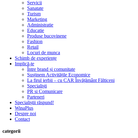
Servicii
Sanatate
Turism
Marketing
Administratie
Educatie
Produse bucovinene
Fashion
Retail
Locuri de munca
Schimb de experiențe
Implică-te
Între brand și comunitate
Susținem Activitățile Economice
La firul ierbii – cu CAR Învățământ Fălticeni
Specialiști
PR si Comunicare
Parteneri
Specialiștii răspund!
WinaPlus
Despre noi
Contact
categorii