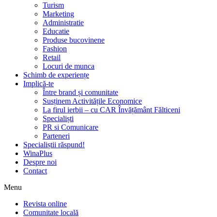
Turism
Marketing
Administratie
Educatie
Produse bucovinene
Fashion
Retail
Locuri de munca
Schimb de experiențe
Implică-te
Între brand și comunitate
Susținem Activitățile Economice
La firul ierbii – cu CAR Învățământ Fălticeni
Specialiști
PR si Comunicare
Parteneri
Specialiștii răspund!
WinaPlus
Despre noi
Contact
Menu
Revista online
Comunitate locală