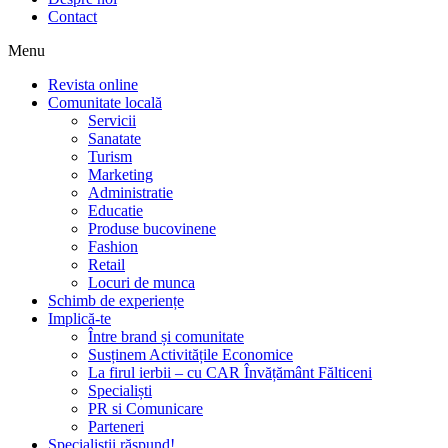
Contact
Menu
Revista online
Comunitate locală
Servicii
Sanatate
Turism
Marketing
Administratie
Educatie
Produse bucovinene
Fashion
Retail
Locuri de munca
Schimb de experiențe
Implică-te
Între brand și comunitate
Susținem Activitățile Economice
La firul ierbii – cu CAR Învățământ Fălticeni
Specialiști
PR si Comunicare
Parteneri
Specialiștii răspund!