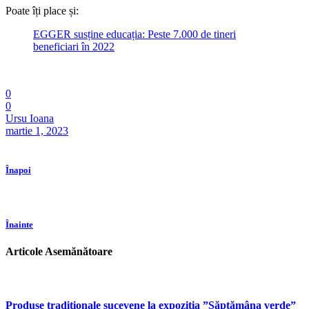
Poate îți place și:
EGGER susține educația: Peste 7.000 de tineri
beneficiari în 2022
0
0
Ursu Ioana
martie 1, 2023
Înapoi
Înainte
Articole Asemănătoare
Produse tradiționale sucevene la expoziția ”Săptămâna verde”