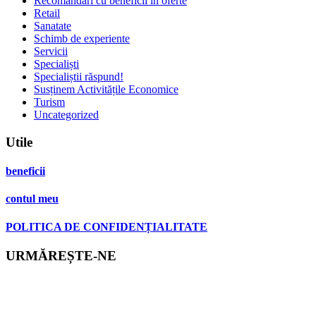
Recomandari cu beneficii in oferte
Retail
Sanatate
Schimb de experiente
Servicii
Specialiști
Specialiștii răspund!
Susținem Activitățile Economice
Turism
Uncategorized
Utile
beneficii
contul meu
POLITICA DE CONFIDENȚIALITATE
URMĂREȘTE-NE