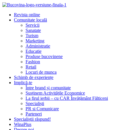
Revista online
Comunitate locală
Servicii
Sanatate
Turism
Marketing
Administratie
Educatie
Produse bucovinene
Fashion
Retail
Locuri de munca
Schimb de experiențe
Implică-te
Între brand și comunitate
Susținem Activitățile Economice
La firul ierbii – cu CAR Învățământ Fălticeni
Specialiști
PR si Comunicare
Parteneri
Specialiștii răspund!
WinaPlus
Despre noi