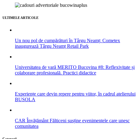
ULTIMELE ARTICOLE
Un nou pol de cumpărături în Târgu Neamț: Cometex
inaugurează Târgu Neamț Retail Park
Universitatea de vară MERITO Bucovina #8: Reflexivitate și
colaborare profesională. Practici didactice
Experiențe care devin repere pentru viitor, în cadrul atelierului
BUSOLA
CAR Învățământ Fălticeni susține evenimentele care unesc
comunitatea
Categorii