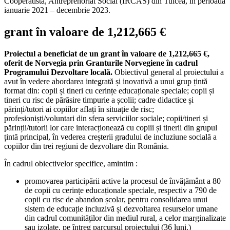
Cooperatista, Antreprenoriat Social (IRCAS) din Tulcea, în perioada
ianuarie 2021 – decembrie 2023.
grant în valoare de 1,212,665 €
Proiectul a beneficiat de un grant în valoare de 1,212,665 €,
oferit de Norvegia prin Granturile Norvegiene în cadrul
Programului Dezvoltare locală.
Obiectivul general al proiectului a
avut în vedere abordarea integrată și inovativă a unui grup țintă
format din: copii și tineri cu cerințe educaționale speciale; copii și
tineri cu risc de părăsire timpurie a școlii; cadre didactice și
părinți/tutori ai copiilor aflați în situație de risc;
profesioniști/voluntari din sfera serviciilor sociale; copii/tineri și
părinții/tutorii lor care interacționează cu copiii și tinerii din grupul
țintă principal, în vederea creșterii gradului de incluziune socială a
copiilor din trei regiuni de dezvoltare din România.
În cadrul obiectivelor specifice, amintim :
promovarea participării active la procesul de învățământ a 80
de copii cu cerințe educaționale speciale, respectiv a 790 de
copii cu risc de abandon școlar, pentru consolidarea unui
sistem de educație incluzivă și dezvoltarea resurselor umane
din cadrul comunităților din mediul rural, a celor marginalizate
sau izolate, pe întreg parcursul proiectului (36 luni.)