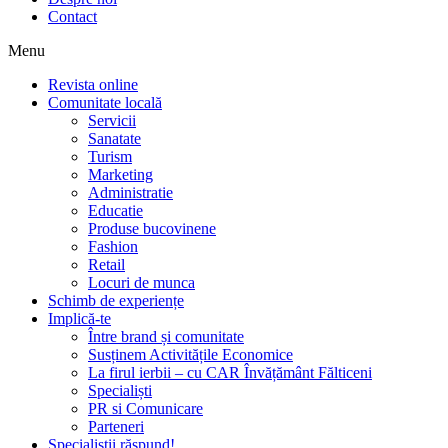
Contact
Menu
Revista online
Comunitate locală
Servicii
Sanatate
Turism
Marketing
Administratie
Educatie
Produse bucovinene
Fashion
Retail
Locuri de munca
Schimb de experiențe
Implică-te
Între brand și comunitate
Susținem Activitățile Economice
La firul ierbii – cu CAR Învățământ Fălticeni
Specialiști
PR si Comunicare
Parteneri
Specialiștii răspund!