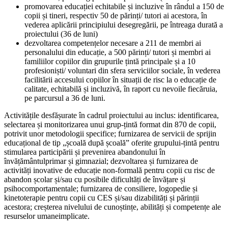
promovarea educației echitabile și incluzive în rândul a 150 de
copii și tineri, respectiv 50 de părinți/ tutori ai acestora, în
vederea aplicării principiului desegregării, pe întreaga durată a
proiectului (36 de luni)
dezvoltarea competențelor necesare a 211 de membri ai
personalului din educație, a 500 părinți/ tutori și membri ai
familiilor copiilor din grupurile țintă principale și a 10
profesioniști/ voluntari din sfera serviciilor sociale, în vederea
facilitării accesului copiilor în situații de risc la o educație de
calitate, echitabilă și incluzivă, în raport cu nevoile fiecăruia,
pe parcursul a 36 de luni.
Activitățile desfășurate în cadrul proiectului au inclus: identificarea,
selectarea și monitorizarea unui grup-țintă format din 870 de copii,
potrivit unor metodologii specifice; furnizarea de servicii de sprijin
educațional de tip „școală după școală” oferite grupului-țintă pentru
stimularea participării și prevenirea abandonului în
învățământulprimar și gimnazial; dezvoltarea și furnizarea de
activități inovative de educație non-formală pentru copii cu risc de
abandon școlar și/sau cu posibile dificultăți de învățare și
psihocomportamentale; furnizarea de consiliere, logopedie și
kinetoterapie pentru copii cu CES și/sau dizabilități și părinții
acestora; creșterea nivelului de cunoștințe, abilități și competențe ale
resurselor umaneimplicate.