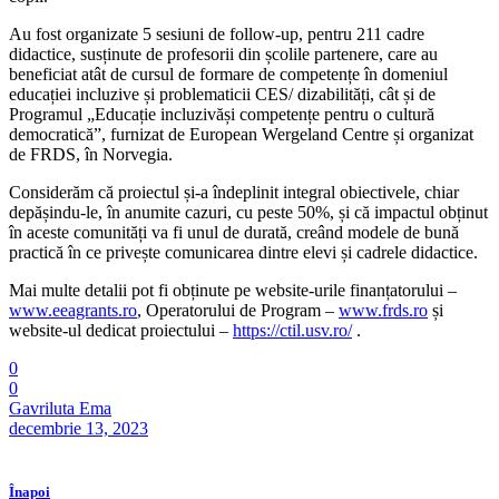
Au fost organizate 5 sesiuni de follow-up, pentru 211 cadre
didactice, susținute de profesorii din școlile partenere, care au
beneficiat atât de cursul de formare de competențe în domeniul
educației incluzive și problematicii CES/ dizabilități, cât și de
Programul „Educație incluzivăși competențe pentru o cultură
democratică”, furnizat de European Wergeland Centre și organizat
de FRDS, în Norvegia.
Considerăm că proiectul și-a îndeplinit integral obiectivele, chiar
depășindu-le, în anumite cazuri, cu peste 50%, și că impactul obținut
în aceste comunități va fi unul de durată, creând modele de bună
practică în ce privește comunicarea dintre elevi și cadrele didactice.
Mai multe detalii pot fi obținute pe website-urile finanțatorului –
www.eeagrants.ro
, Operatorului de Program –
www.frds.ro
și
website-ul dedicat proiectului –
https://ctil.usv.ro/
.
0
0
Gavriluta Ema
decembrie 13, 2023
Înapoi