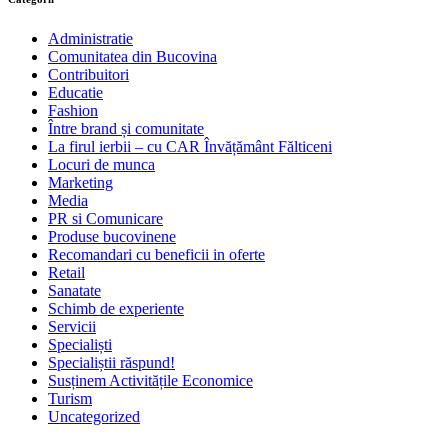
Administratie
Comunitatea din Bucovina
Contribuitori
Educatie
Fashion
Între brand și comunitate
La firul ierbii – cu CAR Învățământ Fălticeni
Locuri de munca
Marketing
Media
PR si Comunicare
Produse bucovinene
Recomandari cu beneficii in oferte
Retail
Sanatate
Schimb de experiente
Servicii
Specialiști
Specialiștii răspund!
Susținem Activitățile Economice
Turism
Uncategorized