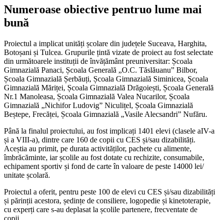
Numeroase obiective pentruo lume mai
bună
Proiectul a implicat unități școlare din județele Suceava, Harghita,
Botoșani și Tulcea. Grupurile țintă vizate de proiect au fost selectate
din următoarele instituții de învățământ preuniversitar: Școala
Gimnazială Panaci, Școala Generală „O.C. Tăslăuanu” Bilbor,
Școala Gimnazială Șerbăuți, Școala Gimnazială Siminicea, Școala
Gimnazială Măriței, Școala Gimnazială Drăgoiești, Școala Generală
Nr.1 Manoleasa, Școala Gimnazială Valea Nucarilor, Școala
Gimnazială „Nichifor Ludovig” Niculițel, Școala Gimnazială
Beștepe, Frecăței, Școala Gimnazială „Vasile Alecsandri” Nufăru.
Până la finalul proiectului, au fost implicați 1401 elevi (clasele aIV-a
și a VIII-a), dintre care 160 de copii cu CES și/sau dizabilități.
Aceștia au primit, pe durata activităților, pachete cu alimente,
îmbrăcăminte, iar școlile au fost dotate cu rechizite, consumabile,
echipament sportiv și fond de carte în valoare de peste 14000 lei/
unitate școlară.
Proiectul a oferit, pentru peste 100 de elevi cu CES și/sau dizabilități
și părinții acestora, ședințe de consiliere, logopedie și kinetoterapie,
cu experți care s-au deplasat la școlile partenere, frecventate de
copii.