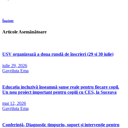
Înainte
Articole Asemănătoare
USV organizează a doua rundă de înscrieri (29 și 30 iulie)
iulie 29, 2026
Gavriluta Ema
Educația incluzivă înseamnă șanse reale pentru fiecare copil.
Un nou proiect important pentru copiii cu CES, la Suceava
mai 12, 2026
Gavriluta Ema
Conferință- Diagnostic timpuriu, suport și intervenție pentru