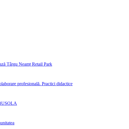
ază Târgu Neamț Retail Park
aborare profesională. Practici didactice
lui BUSOLA
unitatea