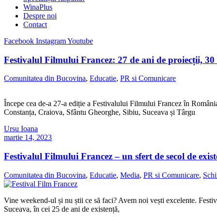
WinaPlus
Despre noi
Contact
Facebook
Instagram
Youtube
Festivalul Filmului Francez: 27 de ani de proiecții, 30
Comunitatea din Bucovina
,
Educatie
,
PR si Comunicare
Începe cea de-a 27-a ediție a Festivalului Filmului Francez în România!
Constanța, Craiova, Sfântu Gheorghe, Sibiu, Suceava și Târgu
Ursu Ioana
martie 14, 2023
Festivalul Filmului Francez – un sfert de secol de exis
Comunitatea din Bucovina
,
Educatie
,
Media
,
PR si Comunicare
,
Schi
Vine weekend-ul și nu știi ce să faci? Avem noi vești excelente. Festi
Suceava, în cei 25 de ani de existență,