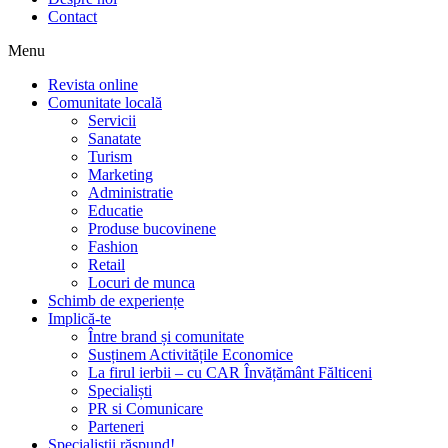
Contact
Menu
Revista online
Comunitate locală
Servicii
Sanatate
Turism
Marketing
Administratie
Educatie
Produse bucovinene
Fashion
Retail
Locuri de munca
Schimb de experiențe
Implică-te
Între brand și comunitate
Susținem Activitățile Economice
La firul ierbii – cu CAR Învățământ Fălticeni
Specialiști
PR si Comunicare
Parteneri
Specialiștii răspund!