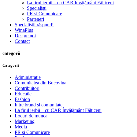
La firul ierbii – cu CAR Învățământ Fălticeni
Specialiști
PR si Comunicare
Parteneri
Specialiștii răspund!
WinaPlus
Despre noi
Contact
categorii
Categorii
Administratie
Comunitatea din Bucovina
Contribuitori
Educatie
Fashion
Între brand și comunitate
La firul ierbii – cu CAR Învățământ Fălticeni
Locuri de munca
Marketing
Media
PR si Comunicare