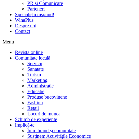
PR si Comunicare
Parteneri
Specialiștii răspund!
WinaPlus
Despre noi
Contact
Menu
Revista online
Comunitate locală
Servicii
Sanatate
Turism
Marketing
Administratie
Educatie
Produse bucovinene
Fashion
Retail
Locuri de munca
Schimb de experiențe
Implică-te
Între brand și comunitate
Susținem Activitățile Economice