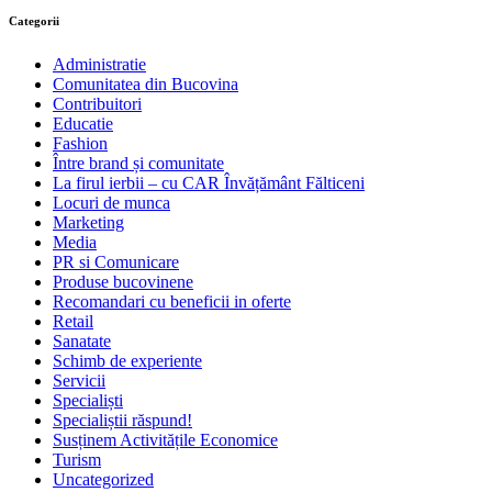
Categorii
Administratie
Comunitatea din Bucovina
Contribuitori
Educatie
Fashion
Între brand și comunitate
La firul ierbii – cu CAR Învățământ Fălticeni
Locuri de munca
Marketing
Media
PR si Comunicare
Produse bucovinene
Recomandari cu beneficii in oferte
Retail
Sanatate
Schimb de experiente
Servicii
Specialiști
Specialiștii răspund!
Susținem Activitățile Economice
Turism
Uncategorized