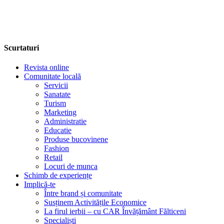
Scurtaturi
Revista online
Comunitate locală
Servicii
Sanatate
Turism
Marketing
Administratie
Educatie
Produse bucovinene
Fashion
Retail
Locuri de munca
Schimb de experiențe
Implică-te
Între brand și comunitate
Susținem Activitățile Economice
La firul ierbii – cu CAR Învățământ Fălticeni
Specialiști