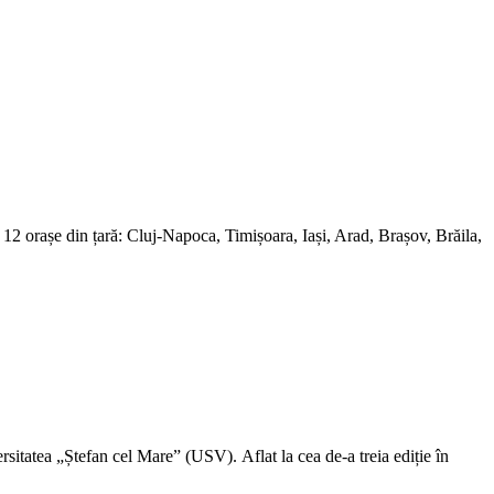
 12 orașe din țară: Cluj-Napoca, Timișoara, Iași, Arad, Brașov, Brăila,
sitatea „Ștefan cel Mare” (USV). Aflat la cea de-a treia ediție în