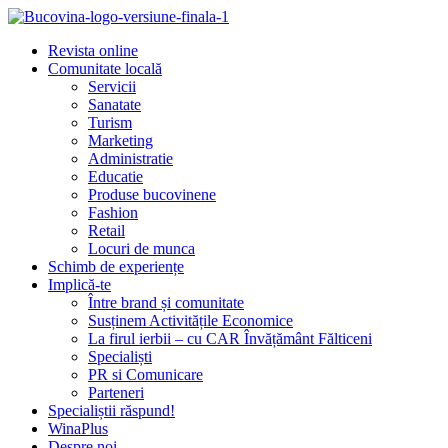
Revista online
Comunitate locală
Servicii
Sanatate
Turism
Marketing
Administratie
Educatie
Produse bucovinene
Fashion
Retail
Locuri de munca
Schimb de experiențe
Implică-te
Între brand și comunitate
Susținem Activitățile Economice
La firul ierbii – cu CAR Învățământ Fălticeni
Specialiști
PR si Comunicare
Parteneri
Specialiștii răspund!
WinaPlus
Despre noi