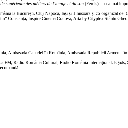
le supérieure des métiers de l’image et du son
(Fémis) – cea mai import
România la București, Cluj-Napoca, Iași și Timișoara și co-organizat de
antin” Constanţa, Inspire Cinema Craiova, Arta by Cityplex Sfântu Ghe
ia, Ambasada Canadei în România, Ambasada Republicii Armenia în Ro
FM, Radio România Cultural, Radio România Internațional, IQads, S
 Recomandă