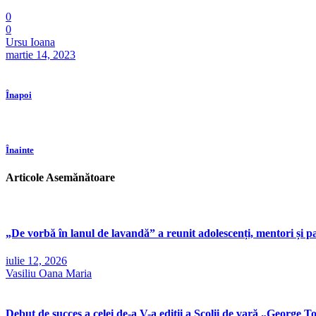
0
0
Ursu Ioana
martie 14, 2023
Înapoi
Înainte
Articole Asemănătoare
„De vorbă în lanul de lavandă” a reunit adolescenți, mentori și p
iulie 12, 2026
Vasiliu Oana Maria
Debut de succes a celei de-a V-a ediții a Școlii de vară „George 