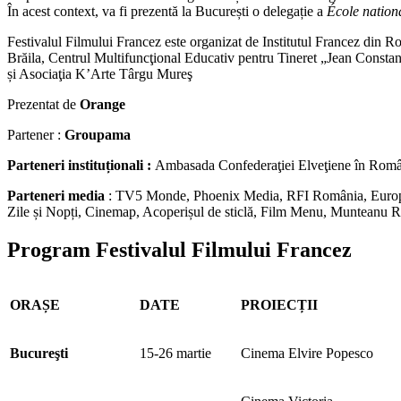
În acest context, va fi prezentă la București o delegație a
École nationa
Festivalul Filmului Francez este organizat de Institutul Francez din 
Brăila, Centrul Multifuncţional Educativ pentru Tineret „Jean Const
și Asociaţia K’Arte Târgu Mureş
Prezentat de
Orange
Partener :
Groupama
Parteneri institu
ț
ionali :
Ambasada Confederaţiei Elveţiene în Român
Parteneri media
: TV5 Monde, Phoenix Media, RFI România, Europa 
Zile și Nopți, Cinemap, Acoperișul de sticlă, Film Menu, Munteanu
Program Festivalul Filmului Francez
ORA
Ș
E
DATE
PROIEC
Ț
II
Bucure
ş
ti
15-26 martie
Cinema Elvire Popesco