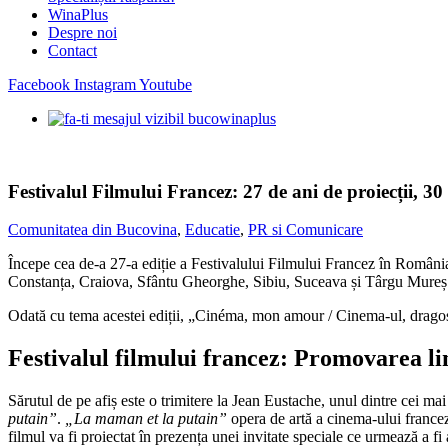
WinaPlus
Despre noi
Contact
Facebook
Instagram
Youtube
Festivalul Filmului Francez: 27 de ani de proiecții, 30
Comunitatea din Bucovina
,
Educatie
,
PR si Comunicare
Începe cea de-a 27-a ediție a Festivalului Filmului Francez în România!
Constanța, Craiova, Sfântu Gheorghe, Sibiu, Suceava și Târgu Mureș
Odată cu tema acestei ediții, „Cinéma, mon amour / Cinema-ul, dragostea
Festivalul filmului francez: Promovarea lim
Sărutul de pe afiș este o trimitere la Jean Eustache, unul dintre cei mai
putain”
.
„La maman et la putain”
opera de artă a cinema-ului francez
filmul va fi proiectat în prezența unei invitate speciale ce urmează a fi