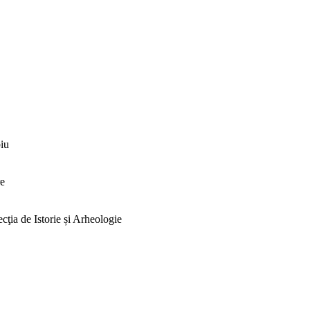
biu
re
ţia de Istorie și Arheologie