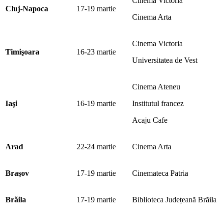
Cinema Victoria
Cluj-Napoca
17-19 martie
Cinema Arta
Cinema Victoria
Timi
ş
oara
16-23 martie
Universitatea de Vest
Cinema Ateneu
Ia
ş
i
16-19 martie
Institutul francez
Acaju Cafe
Arad
22-24 martie
Cinema Arta
Bra
ş
ov
17-19 martie
Cinemateca Patria
Br
ă
ila
17-19 martie
Biblioteca Județeană Brăila