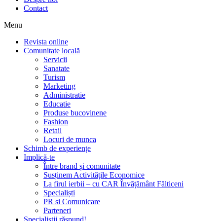
Contact
Menu
Revista online
Comunitate locală
Servicii
Sanatate
Turism
Marketing
Administratie
Educatie
Produse bucovinene
Fashion
Retail
Locuri de munca
Schimb de experiențe
Implică-te
Între brand și comunitate
Susținem Activitățile Economice
La firul ierbii – cu CAR Învățământ Fălticeni
Specialiști
PR si Comunicare
Parteneri
Specialiștii răspund!