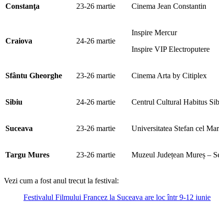
Constan
ţ
a
23-26 martie
Cinema Jean Constantin
Inspire Mercur
Craiova
24-26 martie
Inspire VIP Electroputere
Sf
â
ntu Gheorghe
23-26 martie
Cinema Arta by Citiplex
Sibiu
24-26 martie
Centrul Cultural Habitus Si
Suceava
23-26 martie
Universitatea Stefan cel Ma
Targu Mures
23-26 martie
Muzeul Județean Mureș – Sec
Vezi cum a fost anul trecut la festival:
Festivalul Filmului Francez la Suceava are loc într 9-12 iunie