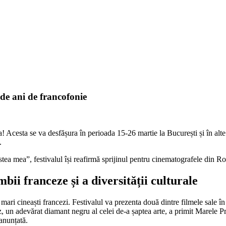
 de ani de francofonie
 Acesta se va desfășura în perioada 15-26 martie la București și în alte
.
 mea”, festivalul își reafirmă sprijinul pentru cinematografele din Român
bii franceze și a diversității culturale
 mari cineaști francezi. Festivalul va prezenta două dintre filmele sale în
, un adevărat diamant negru al celei de-a șaptea arte, a primit Marele Pr
 anunțată.