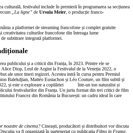
 culturală, festivalul include în premieră în programarea sa secțiunea
 precum
„
La ligne
”
de
Ursula Meier
, o producție franco-
România a platformei de streaming francofone și complet gratuite
 creativitatea culturilor francofone din întreaga lume
e subtitrare integrată platformei.
adiționale
 publicului și a criticii din Franța, în 2023. Printre ele se
 Alice Diop, Leul de Argint la Festivalul de la Veneția 2022, o
ebut ale unor tineri regizori. Acestea intră în cursa pentru Premiul
nton Balekdjian, Mattéo Eustachon și Léo Couture, un film subtil și
2022, și este o explorare a copilăriei într-un ton naturalist și
icului festivalurilor din Franța. Un juriu format din trei critici de film
stitutului Francez din România la București: un cadru ideal în care
lor noastre de cinema?
Cineaști, producători și distribuitori vor discuta
iscuția va fi organizată în parteneriat cu publicația
Films in Frame
.