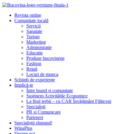
Revista online
Comunitate locală
Servicii
Sanatate
Turism
Marketing
Administratie
Educatie
Produse bucovinene
Fashion
Retail
Locuri de munca
Schimb de experiențe
Implică-te
Între brand și comunitate
Susținem Activitățile Economice
La firul ierbii – cu CAR Învățământ Fălticeni
Specialiști
PR si Comunicare
Parteneri
Specialiștii răspund!
WinaPlus
Despre noi