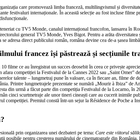
nizația care promovează limba franceză, multilingvismul și diversitatea
tante festivaluri internaționale. În această selecție au fost incluse filme
disfuncționale.
 parteneriat cu TV5 Monde, canalul internațional francofon, lansarea în 
irectorului general TV5 Monde, Yves Bigot. Pentru a arăta diversitatea și
e adresa direct publicului român, româna devine cea de-a șasea limbă d
filmului francez își păstrează și secțiunile tr
 filme ce au înregistrat un succes deosebit în ceea ce privește aprecierea
n afara competiției la Festivalul de la Cannes 2022 sau „Saint Omer” de
inerelor talente – lungmetraj pune în valoare, ca în fiecare an, filme de d
mânia. Printre lungmetrajele prezentate se numără „Mourir à Ibiza” de A
sta din urmă a făcut parte din competiția Festivalul de la Locarno, în 
ân cinci scurtmetraje ale unor tineri cineaști care au cucerit inimile publ
rul competiției. Premiul constă într-un sejur la Résidence de Poche a In
a?
sională prin organizarea unei dezbateri pe tema:
Care este viitorul s
ă
li
uții posibile pentru creșterea numărului de cinematografe din România. D