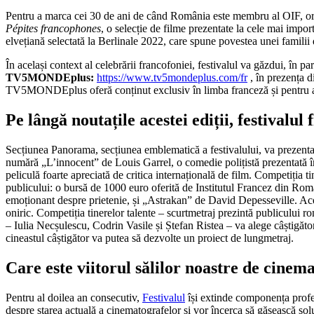
Pentru a marca cei 30 de ani de când România este membru al OIF, orga
P
é
pites francophones
, o selecție de filme prezentate la cele mai impor
elvețiană selectată la Berlinale 2022, care spune povestea unei familii 
În același context al celebrării francofoniei, festivalul va găzdui, în
TV5MONDEplus:
https://www.tv5mondeplus.com/fr
, în prezența d
TV5MONDEplus oferă conținut exclusiv în limba franceză și pentru a s
Pe lângă noutațile acestei ediții, festivalul 
Secțiunea Panorama, secțiunea emblematică a festivalului, va prezenta 10
numără „L’innocent” de Louis Garrel, o comedie polițistă prezentată î
peliculă foarte apreciată de critica internațională de film. Competiția t
publicului: o bursă de 1000 euro oferită de Institutul Francez din Ro
emoționant despre prietenie, și „Astrakan” de David Depesseville. Ace
oniric. Competiția tinerelor talente – scurtmetraj prezintă publicului rom
– Iulia Necșulescu, Codrin Vasile și Ștefan Ristea – va alege câștigăto
cineastul câștigător va putea să dezvolte un proiect de lungmetraj.
Care este viitorul sălilor noastre de cinem
Pentru al doilea an consecutiv,
Festivalul
își extinde componența profe
despre starea actuală a cinematografelor și vor încerca să găsească sol