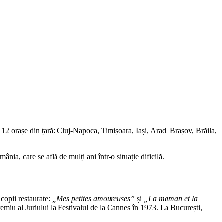
 12 orașe din țară: Cluj-Napoca, Timișoara, Iași, Arad, Brașov, Brăila,
ia, care se află de mulți ani într-o situație dificilă.
 copii restaurate:
„Mes petites amoureuses”
și
„La maman et la
emiu al Juriului la Festivalul de la Cannes în 1973. La București,