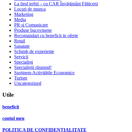
La firul ierbii – cu CAR Învățământ Fălticeni
Locuri de munca
Marketing
Media
PR si Comunicare
Produse bucovinene
Recomandari cu beneficii in oferte
Retail
Sanatate
Schimb de experiente
Servicii
Specialiști
Specialiștii răspund!
Susținem Activitățile Economice
Turism
Uncategorized
Utile
beneficii
contul meu
POLITICA DE CONFIDENȚIALITATE