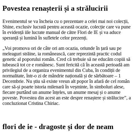
Povestea renașterii și a strălucirii
Evenimentul se va încheia cu o prezentare a celei mai noi colecții,
Shine, exclusiv lucrată pentru această ocazie, colecție care va pune
în evidență iile lucrate manual de către Flori de IE și va aduce
speranță și lumină în sufletele celor prezenți.
„Voi promova ori de câte ori am ocazia, oriunde în țară sau pe
meleaguri străine, ia românească, care reprezintă practic codul
genetic al poporului român. Cred că trebuie să ne educăm copiii să
iubească tot ce e românesc. Sunt fericită că în această perioadă am
privilegiul de a organiza evenimentul din Cuba, în condiții de
normalitate, într-o zi de mândrie națională și de sărbătoare – 1
Decembrie. Nu știu să existe vreun alt popor în afară de cel român
care să-și poarte istoria milenară în veșminte, în simboluri alese,
fiecare purtând un anume înțeles, un anume mesaj și o anume
poveste. Povestea din acest an este despre renaștere și strălucire”, a
concluzionat Cristina Chiriac.
flori de ie - dragoste și dor de neam