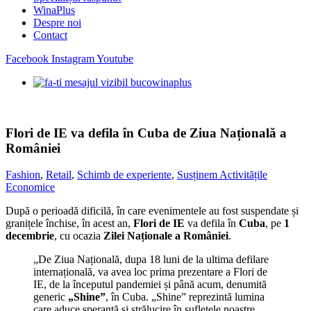
WinaPlus
Despre noi
Contact
Facebook
Instagram
Youtube
Flori de IE va defila în Cuba de Ziua Națională a
României
Fashion
,
Retail
,
Schimb de experiente
,
Susținem Activitățile
Economice
După o perioadă dificilă, în care evenimentele au fost suspendate și
granițele închise, în acest an,
Flori de IE
va defila în
Cuba
, pe
1
decembrie
, cu ocazia
Zilei Naționale a României
.
„De Ziua Națională, dupa 18 luni de la ultima defilare
internațională, va avea loc prima prezentare a Flori de
IE, de la începutul pandemiei și până acum, denumită
generic
„Shine”
, în Cuba. „Shine” reprezintă lumina
care aduce speranță și strălucire în sufletele noastre.