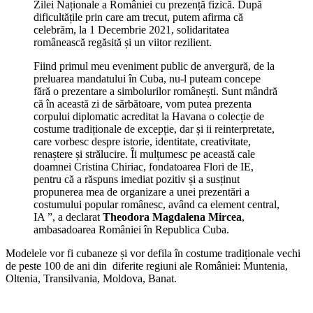
Zilei Naționale a României cu prezență fizică. După
dificultățile prin care am trecut, putem afirma că
celebrăm, la 1 Decembrie 2021, solidaritatea
românească regăsită și un viitor rezilient.
Fiind primul meu eveniment public de anvergură, de la
preluarea mandatului în Cuba, nu-l puteam concepe
fără o prezentare a simbolurilor românești. Sunt mândră
că în această zi de sărbătoare, vom putea prezenta
corpului diplomatic acreditat la Havana o colecție de
costume tradiționale de excepție, dar și ii reinterpretate,
care vorbesc despre istorie, identitate, creativitate,
renaștere și strălucire. Îi mulțumesc pe această cale
doamnei Cristina Chiriac, fondatoarea Flori de IE,
pentru că a răspuns imediat pozitiv și a susținut
propunerea mea de organizare a unei prezentări a
costumului popular românesc, având ca element central,
IA ”, a declarat
Theodora Magdalena Mircea
,
ambasadoarea României în Republica Cuba.
Modelele vor fi cubaneze și vor defila în costume tradiționale vechi
de peste 100 de ani din diferite regiuni ale României: Muntenia,
Oltenia, Transilvania, Moldova, Banat.