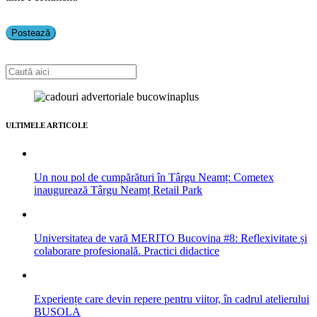
ULTIMELE ARTICOLE
Un nou pol de cumpărături în Târgu Neamț: Cometex
inaugurează Târgu Neamț Retail Park
Universitatea de vară MERITO Bucovina #8: Reflexivitate și
colaborare profesională. Practici didactice
Experiențe care devin repere pentru viitor, în cadrul atelierului
BUSOLA