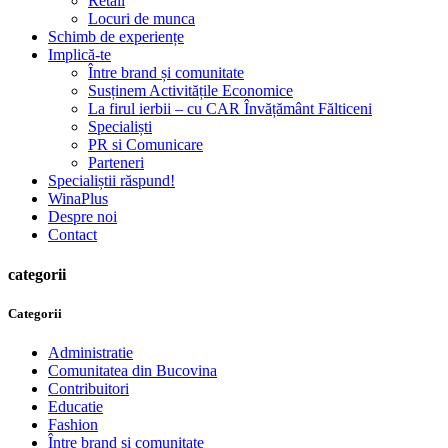
Retail
Locuri de munca
Schimb de experiențe
Implică-te
Între brand și comunitate
Susținem Activitățile Economice
La firul ierbii – cu CAR Învățământ Fălticeni
Specialiști
PR si Comunicare
Parteneri
Specialiștii răspund!
WinaPlus
Despre noi
Contact
categorii
Categorii
Administratie
Comunitatea din Bucovina
Contribuitori
Educatie
Fashion
Între brand și comunitate