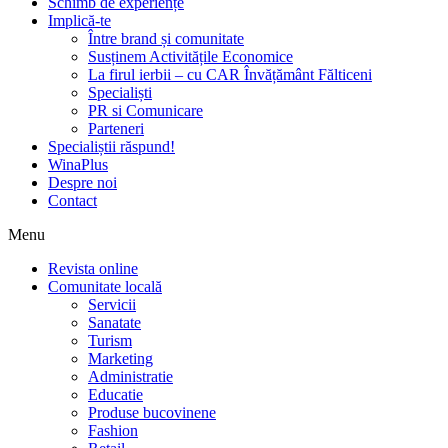
Schimb de experiențe
Implică-te
Între brand și comunitate
Susținem Activitățile Economice
La firul ierbii – cu CAR Învățământ Fălticeni
Specialiști
PR si Comunicare
Parteneri
Specialiștii răspund!
WinaPlus
Despre noi
Contact
Menu
Revista online
Comunitate locală
Servicii
Sanatate
Turism
Marketing
Administratie
Educatie
Produse bucovinene
Fashion