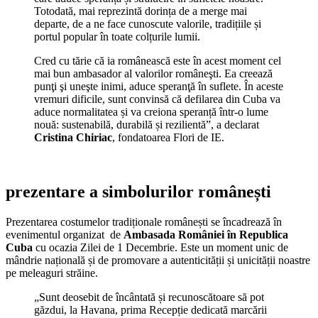
Totodată, mai reprezintă dorința de a merge mai
departe, de a ne face cunoscute valorile, tradițiile și
portul popular în toate colțurile lumii.
Cred cu tărie că ia românească este în acest moment cel
mai bun ambasador al valorilor româneşti. Ea creează
punţi şi uneşte inimi, aduce speranţă în suflete. În aceste
vremuri dificile, sunt convinsă că defilarea din Cuba va
aduce normalitatea și va creiona speranță într-o lume
nouă: sustenabilă, durabilă și rezilientă”, a declarat
Cristina Chiriac
, fondatoarea Flori de IE.
prezentare a simbolurilor românești
Prezentarea costumelor tradiționale românești se încadrează în
evenimentul organizat de
Ambasada României în Republica
Cuba
cu ocazia Zilei de 1 Decembrie. Este un moment unic de
mândrie națională și de promovare a autenticității și unicității noastre
pe meleaguri străine.
„Sunt deosebit de încântată și recunoscătoare să pot
găzdui, la Havana, prima Recepție dedicată marcării