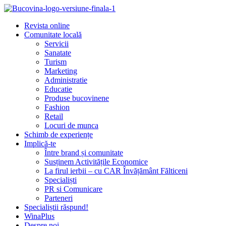
Revista online
Comunitate locală
Servicii
Sanatate
Turism
Marketing
Administratie
Educatie
Produse bucovinene
Fashion
Retail
Locuri de munca
Schimb de experiențe
Implică-te
Între brand și comunitate
Susținem Activitățile Economice
La firul ierbii – cu CAR Învățământ Fălticeni
Specialiști
PR si Comunicare
Parteneri
Specialiștii răspund!
WinaPlus
Despre noi