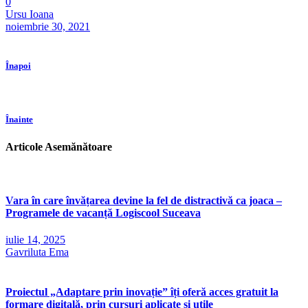
0
Ursu Ioana
noiembrie 30, 2021
Înapoi
Înainte
Articole Asemănătoare
Vara în care învățarea devine la fel de distractivă ca joaca –
Programele de vacanță Logiscool Suceava
iulie 14, 2025
Gavriluta Ema
Proiectul „Adaptare prin inovație” îți oferă acces gratuit la
formare digitală, prin cursuri aplicate și utile