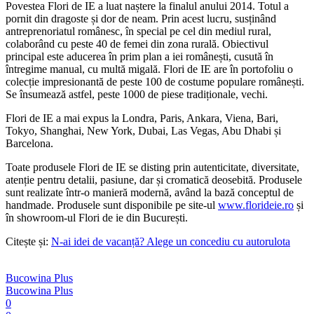
Povestea Flori de IE a luat naștere la finalul anului 2014. Totul a
pornit din dragoste și dor de neam. Prin acest lucru, susținând
antreprenoriatul românesc, în special pe cel din mediul rural,
colaborând cu peste 40 de femei din zona rurală. Obiectivul
principal este aducerea în prim plan a iei românești, cusută în
întregime manual, cu multă migală. Flori de IE are în portofoliu o
colecție impresionantă de peste 100 de costume populare românești.
Se însumează astfel, peste 1000 de piese tradiționale, vechi.
Flori de IE a mai expus la Londra, Paris, Ankara, Viena, Bari,
Tokyo, Shanghai, New York, Dubai, Las Vegas, Abu Dhabi și
Barcelona.
Toate produsele Flori de IE se disting prin autenticitate, diversitate,
atenție pentru detalii, pasiune, dar și cromatică deosebită. Produsele
sunt realizate într-o manieră modernă, având la bază conceptul de
handmade. Produsele sunt disponibile pe site-ul
www.florideie.ro
și
în showroom-ul Flori de ie din București.
Citește și:
N-ai idei de vacanță? Alege un concediu cu autorulota
Bucowina Plus
Bucowina Plus
0