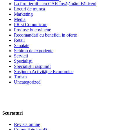
La firul ierbii – cu CAR Învățământ Fălticeni
Locuri de munca
Marketing
Media
PR si Comunicare
Produse bucovinene
Recomandari cu beneficii in oferte
Retail
Sanatate
Schimb de experiente
Servicii
Specialiști
Specialiștii răspund!
Susținem Activitățile Economice
Turism
Uncategorized
Scurtaturi
Revista online
Comunitate locală