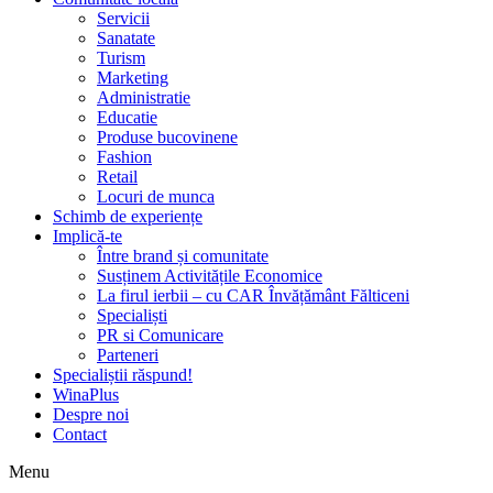
Servicii
Sanatate
Turism
Marketing
Administratie
Educatie
Produse bucovinene
Fashion
Retail
Locuri de munca
Schimb de experiențe
Implică-te
Între brand și comunitate
Susținem Activitățile Economice
La firul ierbii – cu CAR Învățământ Fălticeni
Specialiști
PR si Comunicare
Parteneri
Specialiștii răspund!
WinaPlus
Despre noi
Contact
Menu