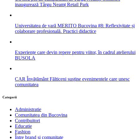
inaugurează Târgu Neamț Retail Park
Universitatea de vară MERITO Bucovina #8: Reflexivitate și
colaborare profesională. Practici didactice
Experiențe care devin repere pentru viitor, în cadrul atelierului
BUSOLA
CAR Învățământ Fălticeni susține evenimentele care unesc
comunitatea
Categorii
Administratie
Comunitatea din Bucovina
Contribuitori
Educatie
Fashion
Între brand și comunitate