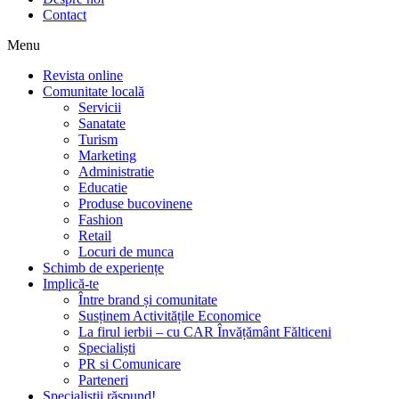
Contact
Menu
Revista online
Comunitate locală
Servicii
Sanatate
Turism
Marketing
Administratie
Educatie
Produse bucovinene
Fashion
Retail
Locuri de munca
Schimb de experiențe
Implică-te
Între brand și comunitate
Susținem Activitățile Economice
La firul ierbii – cu CAR Învățământ Fălticeni
Specialiști
PR si Comunicare
Parteneri
Specialiștii răspund!