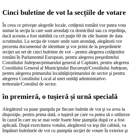
Cinci buletine de vot la secțiile de votare
În ceea ce priveşte alegerile locale, cetăţenii români vor putea vota
numai la secţia la care sunt arondaţi cu domiciliul sau cu reşedinţa,
dacă aceasta a fost stabilită cu cel puţin 60 de zile înainte de data
scrutinului. La secţia de votare unde sunt arondaţi, alegătorii vor
prezenta documentul de identitate şi vor primi de la preşedintele
secţiei un set de cinci buletine de vot – pentru alegerea cetăţenilor
români în Parlamentul European, pentru alegerea preşedintelui
Consiliului Judeţean/primarului general al Capitalei, pentru alegerea
Consiliului General al Municipiului Bucureşti/Consiliului Judeţean,
pentru alegerea primarului localităţii/primarului de sector şi pentru
alegerea Consiliului Local al unei unităţi administrative-
teritoriale/Con
siliul de sector.
în premieră, o tușieră și urnă specială
Alegătorul va pune ştampila pe fiecare buletin de vot şi va avea la
dispoziţie, pentru prima dată, o tuşieră pe care va putea să o utilizeze
în cazul în care nu se mai vede foarte bine ştampila după ce a fost
aplicată. După exercitarea votului, alegătorul va ieşi din cabină, va
împături buletinele de vot cu ştampila secţiei de votare în exterior şi