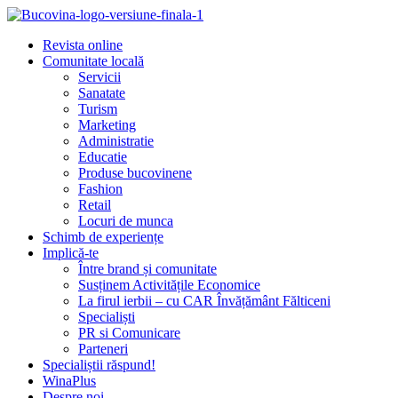
Revista online
Comunitate locală
Servicii
Sanatate
Turism
Marketing
Administratie
Educatie
Produse bucovinene
Fashion
Retail
Locuri de munca
Schimb de experiențe
Implică-te
Între brand și comunitate
Susținem Activitățile Economice
La firul ierbii – cu CAR Învățământ Fălticeni
Specialiști
PR si Comunicare
Parteneri
Specialiștii răspund!
WinaPlus
Despre noi