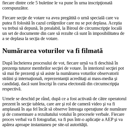
fiecare dintre cele 5 buletine le va pune în urna inscripţionată
corespunzător.
Fiecare secţie de votare va avea pregătită o urnă specială care va
putea fi folosită în cazul cetăţenilor care nu se pot deplasa. Aceştia
va trebui să depună, în prealabil, la Biroul de circumscripţie locală
un set de documente din care să rezulte că sunt în imposibilitatea de
a se deplasa la secţia de votare.
Numărarea voturilor va fi filmată
După încheierea procesului de vot, fiecare urnă va fi deschisă în
prezenţa tuturor membrilor secţiei de votare. În interiorul secţiei pot
să mai fie prezenţi şi să asiste la numărarea voturilor observatorii
străini şi internaţionali, reprezentanţii acreditaţi ai mass-media şi
candidaţi, dacă sunt înscrişi în cursa electorală din circumscripţia
respectivă.
Urnele se deschid pe rând, după ce a fost activată de către operatorul
prezent în secţie tableta, care are şi rol de cameră video şi va fi
amplasată în aşa fel încât să observe întreaga operaţiune de numărare
şi de consemnare a rezultatului votului în procesele verbale. Fiecare
proces verbal va fi fotografiat, va fi pus într-o aplicaţie a AEP şi va
apărea aproape instantaneu pe site-ul autorităţii.