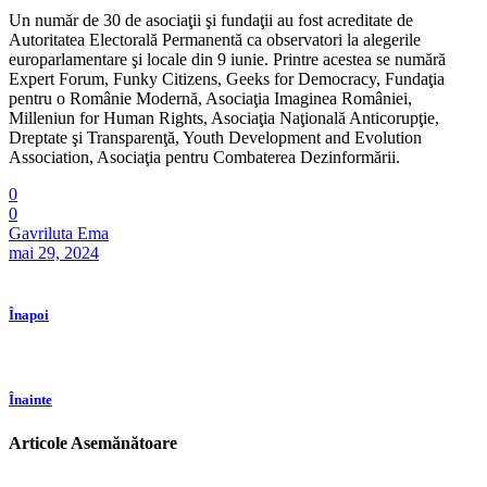
Un număr de 30 de asociaţii şi fundaţii au fost acreditate de
Autoritatea Electorală Permanentă ca observatori la alegerile
europarlamentare şi locale din 9 iunie. Printre acestea se numără
Expert Forum, Funky Citizens, Geeks for Democracy, Fundaţia
pentru o Românie Modernă, Asociaţia Imaginea României,
Milleniun for Human Rights, Asociaţia Naţională Anticorupţie,
Dreptate şi Transparenţă, Youth Development and Evolution
Association, Asociaţia pentru Combaterea Dezinformării.
0
0
Gavriluta Ema
mai 29, 2024
Înapoi
Înainte
Articole Asemănătoare