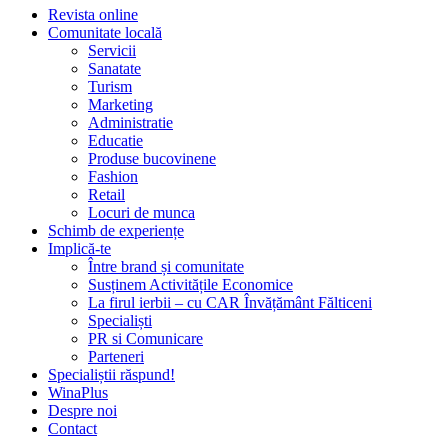
Revista online
Comunitate locală
Servicii
Sanatate
Turism
Marketing
Administratie
Educatie
Produse bucovinene
Fashion
Retail
Locuri de munca
Schimb de experiențe
Implică-te
Între brand și comunitate
Susținem Activitățile Economice
La firul ierbii – cu CAR Învățământ Fălticeni
Specialiști
PR si Comunicare
Parteneri
Specialiștii răspund!
WinaPlus
Despre noi
Contact