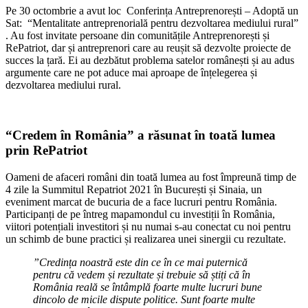
Pe 30 octombrie a avut loc Conferința Antreprenorești – Adoptă un
Sat: “Mentalitate antreprenorială pentru dezvoltarea mediului rural”
. Au fost invitate persoane din comunitățile Antreprenorești și
RePatriot, dar și antreprenori care au reușit să dezvolte proiecte de
succes la țară. Ei au dezbătut problema satelor românești și au adus
argumente care ne pot aduce mai aproape de înțelegerea și
dezvoltarea mediului rural.
“Credem în România” a răsunat în toată lumea
prin RePatriot
Oameni de afaceri români din toată lumea au fost împreună timp de
4 zile la Summitul Repatriot 2021 în București și Sinaia, un
eveniment marcat de bucuria de a face lucruri pentru România.
Participanți de pe întreg mapamondul cu investiții în România,
viitori potențiali investitori și nu numai s-au conectat cu noi pentru
un schimb de bune practici și realizarea unei sinergii cu rezultate.
”Credința noastră este din ce în ce mai puternică
pentru că vedem și rezultate și trebuie să știți că în
România reală se întâmplă foarte multe lucruri bune
dincolo de micile dispute politice. Sunt foarte multe