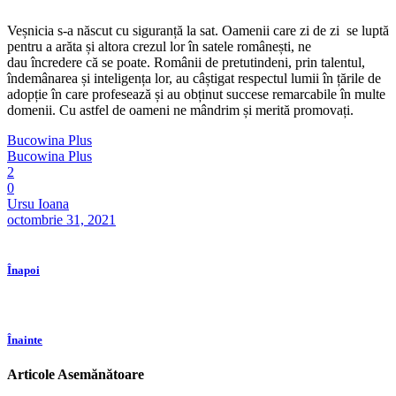
Veșnicia s-a născut cu siguranță la sat. Oamenii care zi de zi se luptă
pentru a arăta și altora crezul lor în satele românești, ne
dau încredere că se poate. Românii de pretutindeni, prin talentul,
îndemânarea și inteligența lor, au câștigat respectul lumii în țările de
adopție în care profesează și au obținut succese remarcabile în multe
domenii. Cu astfel de oameni ne mândrim și merită promovați.
Bucowina Plus
Bucowina Plus
2
0
Ursu Ioana
octombrie 31, 2021
Înapoi
Înainte
Articole Asemănătoare