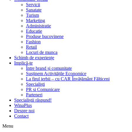
Servicii
Sanatate
Turism
Marketing
Administratie
Educatie
Produse bucovinene
Fashion
Retail
Locuri de munca
Schimb de experiențe
Implică-te
Între brand și comunitate
Susținem Activitățile Economice
La firul ierbii – cu CAR Învățământ Fălticeni
Specialiști
PR si Comunicare
Parteneri
Specialiștii răspund!
WinaPlus
Despre noi
Contact
Menu