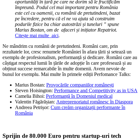
oportunități în țară pe care ne dorim să le fructificăm
împreună. Podul cel mai important pentru România
este cel cu oamenii, cu românii de pretutindeni, bazat
pe încredere, pentru că el ne va ajuta să construim
podurile fizice ba chiar autostrăzi și tuneluri ” spune
Marius Bostan, om de afaceri și inițiator Repatriot.
Citește mai multe aici
.
Ne mândrim cu românii de pretutindeni. Români care, prin
rezultatele lor, cresc renumele României în afara țării și setează un
exemplu de profesionalism, performanță și dedicare. Români care au
câștigat respectul lumii în țările de adopție în care profesează și au
obținut succese remarcabile în multe domenii. Avem nevoie de
bunul lor exemplu. Mai multe în primele ediții Perfomance Talks:
Marius Bostan:
Provocările companiilor românești
Steven Hoisington:
Performance and Competitivity as in USA
Camelia Bihoi:
Performanță în Domeniul medical
Valentin Făgărășian:
Antreprenoriatul românesc în Diaspora
Andreea Petrișor:
Cum creăm organizații performante în
România
Sprijin de 80.000 Euro pentru startup-uri tech