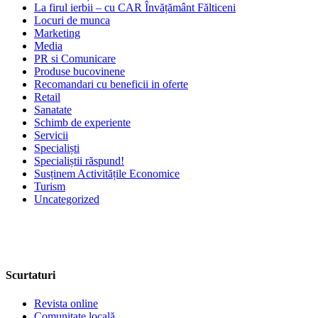
La firul ierbii – cu CAR Învățământ Fălticeni
Locuri de munca
Marketing
Media
PR si Comunicare
Produse bucovinene
Recomandari cu beneficii in oferte
Retail
Sanatate
Schimb de experiente
Servicii
Specialiști
Specialiștii răspund!
Susținem Activitățile Economice
Turism
Uncategorized
Scurtaturi
Revista online
Comunitate locală