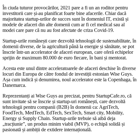
În ciuda tuturor provocărilor, 2021 pare a fi un an roditor pentru
investitorii care și-au planificat foarte bine afacerile. Chiar dacă
majoritatea startup-urilor de succes sunt în domeniul IT, există și
modele de afaceri din alte domenii cum ar fi cel medical sau al
modei care pare că nu au fost afectate de criza Covid-19.
Startup-urile românești care dezvoltă tehnologii de sustenabilitate, în
domenii diverse, de la agricultură până la energie și sănătate, se pot
înscrie într-un accelerator de afaceri european, care oferă echipelor
sprijin de maximum 80.000 de euro fiecare, în bani și mentorat.
Acesta este unul dintre acceleratoarele de afaceri deschise în diverse
locuri din Europa de către fondul de investiții estonian Wise Guys.
Așa cum indică și denumirea, noul accelerator este la Copenhaga, în
Danemarca.
Reprezentanți ai Wise Guys au precizat, pentru StartupCafe.ro, că
sunt invitate să se înscrie și startup-uri românești, care dezvoltă
tehnologii pentru companii (B2B) în domenii ca: AgriTech,
FoodTech, MedTech, EdTech, SexTech, Smart city, Mobility,
Energy și Supply Chain. Startup-urile trebuie să aibă deja
„tracțiunie”, un produs minim viabil (MVP), o echipă solidă și
pasionată și ambiții de extidere internațională.