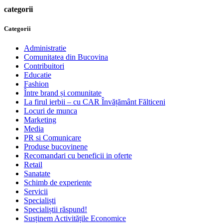
categorii
Categorii
Administratie
Comunitatea din Bucovina
Contribuitori
Educatie
Fashion
Între brand și comunitate
La firul ierbii – cu CAR Învățământ Fălticeni
Locuri de munca
Marketing
Media
PR si Comunicare
Produse bucovinene
Recomandari cu beneficii in oferte
Retail
Sanatate
Schimb de experiente
Servicii
Specialiști
Specialiștii răspund!
Susținem Activitățile Economice