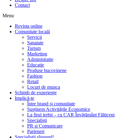
Contact
Menu
Revista online
Comunitate locală
Servicii
Sanatate
Turism
Marketing
Administratie
Educatie
Produse bucovinene
Fashion
Retail
Locuri de munca
Schimb de experiențe
Implică-te
Între brand și comunitate
Susținem Activitățile Economice
La firul ierbii – cu CAR Învățământ Fălticeni
Specialiști
PR si Comunicare
Parteneri
Specialiștii răspund!