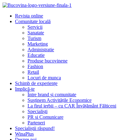
Revista online
Comunitate locală
Servicii
Sanatate
Turism
Marketing
Administratie
Educatie
Produse bucovinene
Fashion
Retail
Locuri de munca
Schimb de experiențe
Implică-te
Între brand și comunitate
Susținem Activitățile Economice
La firul ierbii – cu CAR Învățământ Fălticeni
Specialiști
PR si Comunicare
Parteneri
Specialiștii răspund!
WinaPlus
Despre noi