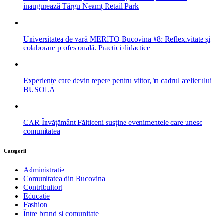
inaugurează Târgu Neamț Retail Park
Universitatea de vară MERITO Bucovina #8: Reflexivitate și
colaborare profesională. Practici didactice
Experiențe care devin repere pentru viitor, în cadrul atelierului
BUSOLA
CAR Învățământ Fălticeni susține evenimentele care unesc
comunitatea
Categorii
Administratie
Comunitatea din Bucovina
Contribuitori
Educatie
Fashion
Între brand și comunitate