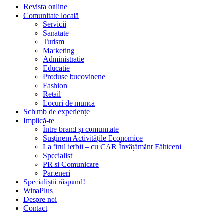
Revista online
Comunitate locală
Servicii
Sanatate
Turism
Marketing
Administratie
Educatie
Produse bucovinene
Fashion
Retail
Locuri de munca
Schimb de experiențe
Implică-te
Între brand și comunitate
Susținem Activitățile Economice
La firul ierbii – cu CAR Învățământ Fălticeni
Specialiști
PR si Comunicare
Parteneri
Specialiștii răspund!
WinaPlus
Despre noi
Contact