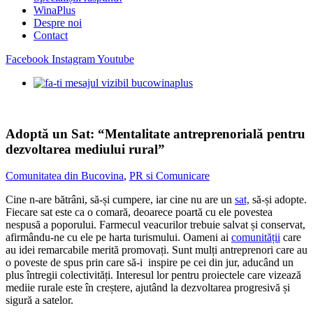
WinaPlus
Despre noi
Contact
Facebook
Instagram
Youtube
Adoptă un Sat: “Mentalitate antreprenorială pentru
dezvoltarea mediului rural”
Comunitatea din Bucovina
,
PR si Comunicare
Cine n-are bătrâni, să-și cumpere, iar cine nu are un
sat,
să-și adopte.
Fiecare sat este ca o comară, deoarece poartă cu ele povestea
nespusă a poporului. Farmecul veacurilor trebuie salvat și conservat,
afirmându-ne cu ele pe harta turismului. Oameni ai
comunității
care
au idei remarcabile merită promovați. Sunt mulți antreprenori care au
o poveste de spus prin care să-i inspire pe cei din jur, aducând un
plus întregii colectivități. Interesul lor pentru proiectele care vizează
mediie rurale este în creștere, ajutând la dezvoltarea progresivă și
sigură a satelor.