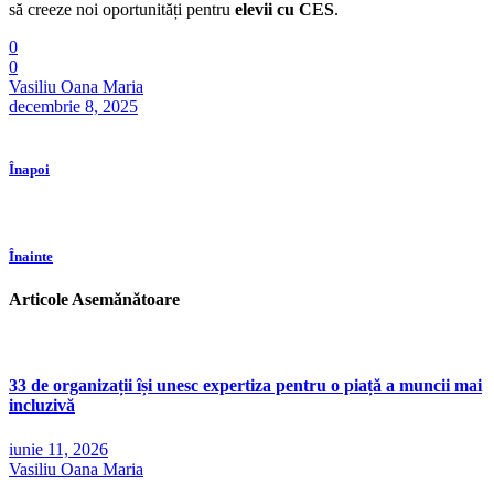
să creeze noi oportunități pentru
elevii cu CES
.
0
0
Vasiliu Oana Maria
decembrie 8, 2025
Înapoi
Înainte
Articole Asemănătoare
33 de organizații își unesc expertiza pentru o piață a muncii mai
incluzivă
iunie 11, 2026
Vasiliu Oana Maria