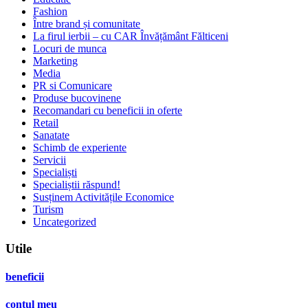
Fashion
Între brand și comunitate
La firul ierbii – cu CAR Învățământ Fălticeni
Locuri de munca
Marketing
Media
PR si Comunicare
Produse bucovinene
Recomandari cu beneficii in oferte
Retail
Sanatate
Schimb de experiente
Servicii
Specialiști
Specialiștii răspund!
Susținem Activitățile Economice
Turism
Uncategorized
Utile
beneficii
contul meu