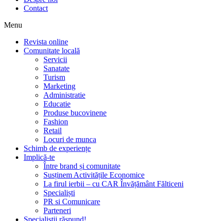
Contact
Menu
Revista online
Comunitate locală
Servicii
Sanatate
Turism
Marketing
Administratie
Educatie
Produse bucovinene
Fashion
Retail
Locuri de munca
Schimb de experiențe
Implică-te
Între brand și comunitate
Susținem Activitățile Economice
La firul ierbii – cu CAR Învățământ Fălticeni
Specialiști
PR si Comunicare
Parteneri
Specialiștii răspund!