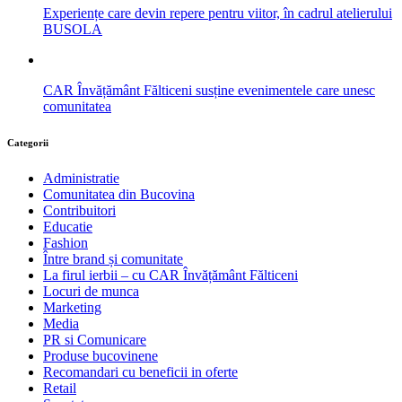
Experiențe care devin repere pentru viitor, în cadrul atelierului
BUSOLA
CAR Învățământ Fălticeni susține evenimentele care unesc
comunitatea
Categorii
Administratie
Comunitatea din Bucovina
Contribuitori
Educatie
Fashion
Între brand și comunitate
La firul ierbii – cu CAR Învățământ Fălticeni
Locuri de munca
Marketing
Media
PR si Comunicare
Produse bucovinene
Recomandari cu beneficii in oferte
Retail