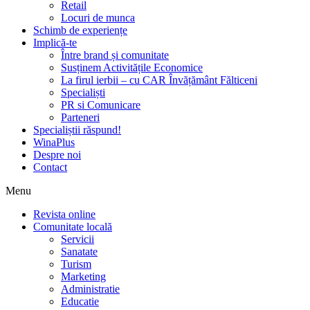
Retail
Locuri de munca
Schimb de experiențe
Implică-te
Între brand și comunitate
Susținem Activitățile Economice
La firul ierbii – cu CAR Învățământ Fălticeni
Specialiști
PR si Comunicare
Parteneri
Specialiștii răspund!
WinaPlus
Despre noi
Contact
Menu
Revista online
Comunitate locală
Servicii
Sanatate
Turism
Marketing
Administratie
Educatie