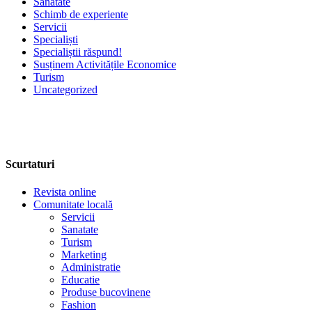
Sanatate
Schimb de experiente
Servicii
Specialiști
Specialiștii răspund!
Susținem Activitățile Economice
Turism
Uncategorized
Scurtaturi
Revista online
Comunitate locală
Servicii
Sanatate
Turism
Marketing
Administratie
Educatie
Produse bucovinene
Fashion