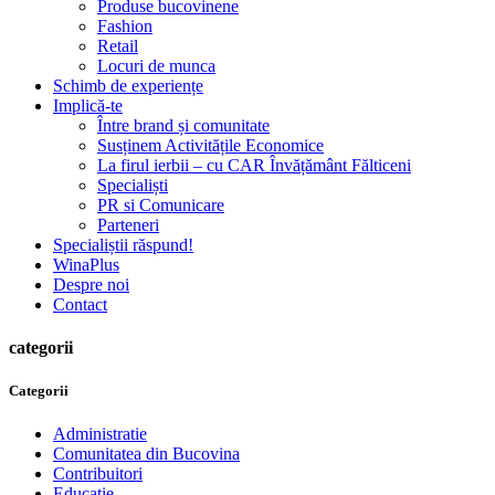
Produse bucovinene
Fashion
Retail
Locuri de munca
Schimb de experiențe
Implică-te
Între brand și comunitate
Susținem Activitățile Economice
La firul ierbii – cu CAR Învățământ Fălticeni
Specialiști
PR si Comunicare
Parteneri
Specialiștii răspund!
WinaPlus
Despre noi
Contact
categorii
Categorii
Administratie
Comunitatea din Bucovina
Contribuitori
Educatie