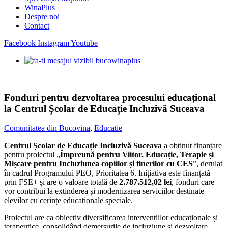
WinaPlus
Despre noi
Contact
Facebook
Instagram
Youtube
Fonduri pentru dezvoltarea procesului educațional
la Centrul Școlar de Educație Incluzivă Suceava
Comunitatea din Bucovina
,
Educatie
Centrul Școlar de Educație Incluzivă Suceava
a obținut finanțare
pentru proiectul „
Împreună pentru Viitor. Educație, Terapie și
Mișcare pentru Incluziunea copiilor și tinerilor cu CES
”, derulat
în cadrul Programului PEO, Prioritatea 6. Inițiativa este finanțată
prin FSE+ și are o valoare totală de
2.787.512,02 lei
, fonduri care
vor contribui la extinderea și modernizarea serviciilor destinate
elevilor cu cerințe educaționale speciale.
Proiectul are ca obiectiv diversificarea intervențiilor educaționale și
terapeutice, consolidând demersurile de incluziune și dezvoltare