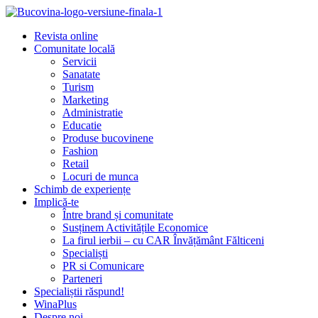
Revista online
Comunitate locală
Servicii
Sanatate
Turism
Marketing
Administratie
Educatie
Produse bucovinene
Fashion
Retail
Locuri de munca
Schimb de experiențe
Implică-te
Între brand și comunitate
Susținem Activitățile Economice
La firul ierbii – cu CAR Învățământ Fălticeni
Specialiști
PR si Comunicare
Parteneri
Specialiștii răspund!
WinaPlus
Despre noi