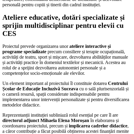
personală pentru copiii și tinerii din cadrul instituției.
Ateliere educative, dotări specializate și
sprijin multidisciplinar pentru elevii cu
CES
Proiectul prevede organizarea unor
ateliere interactive și
programe specializate
precum consiliere și terapie ocupațională,
activități de teatru, sport și mișcare, dezvoltarea abilităților manuale
și activități practice în domeniul textilelor și mecanicii. Acestea au
rolul de a sprijini dezvoltarea autonomiei personale și a
competențelor socio-emoționale ale elevilor.
Un element important al proiectului îl constituie dotarea
Centrului
Școlar de Educație Incluzivă Suceava
cu o sală plurisenzorială și
o cameră resursă, spații considerate indispensabile pentru
implementarea unor intervenții personalizate și pentru diversificarea
metodelor didactice.
Reprezentanții instituției subliniază rolul esențial pe care îl are
directorul adjunct Mihaela Elena Moroșan
în elaborarea și
coordonarea proiectului, precum și
implicarea cadrelor didactice
,
a căror contribuție a făcut posibilă obținerea acestei finanțări menite